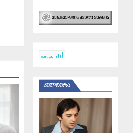
ო
ᲙᲣᲚᲢᲣᲠᲐ