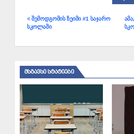
პოსტის
შემოდგომის ზეიმი #1 საჯარო
ამა
სკოლაში
სკ
ნავიგაცია
ᲛᲡᲒᲐᲕᲡᲘ ᲡᲢᲐᲢᲘᲔᲑᲘ