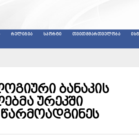
Ა
ᲠᲔᲚᲘᲒᲘᲐ
ᲡᲞᲝᲠᲢᲘ
ᲗᲕᲘᲗᲛᲛᲐᲠᲗᲕᲔᲚᲝᲑᲐ
ᲘᲡ
ოგიური ბანაკის
ებმა ურეკში
 წარმოადგინეს