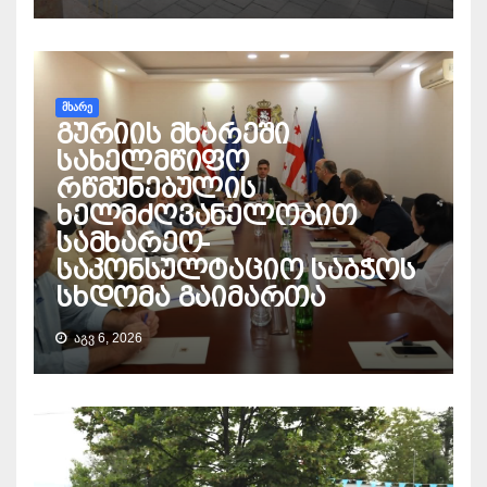
ᲛᲮᲐᲠᲔ
გურიის მხარეში
სახელმწიფო
რწმუნებულის
ხელმძღვანელობით
სამხარეო-
საკონსულტაციო საბჭოს
სხდომა გაიმართა
ᲐᲒᲕ 6, 2026