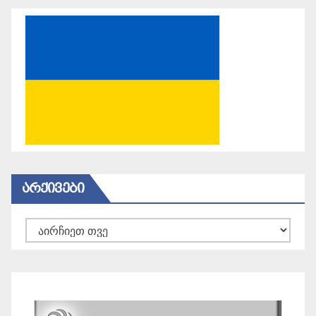
ᲐᲠᲥᲘᲕᲔᲑᲘ
არქივები