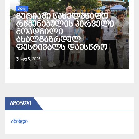
ᲛᲮᲐᲠᲔ
გურიაში სახელმწიფო
რწმუნებულის პირველი
მოადგილე
ახალგაზრდულ
ფესტივალს დაესწრო
ᲐᲒᲕ 5, 2026
ᲐᲛᲘᲜᲓᲘ
ამინდი