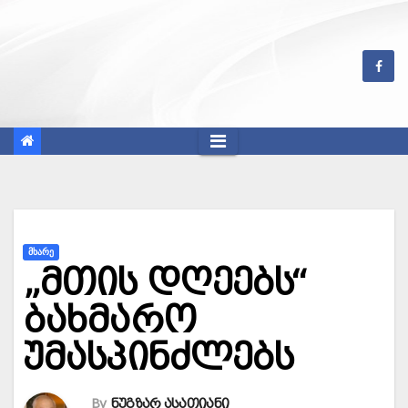
Skip
to
content
ᲛᲮᲐᲠᲔ
„მთის დღეებს“
ბახმარო
უმასპინძლებს
By
ნუგზარ ასათიანი