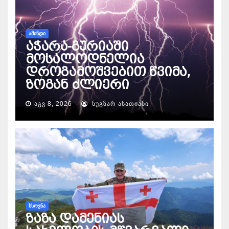
ᲐᲛᲘᲜᲓᲘ
აჭარა-გურიაში
მოსალოდნელია
დროგამოშვებით წვიმა,
ზოგან ძლიერი
ᲐᲒᲕ 8, 2026
ᲜᲣᲒᲖᲐᲠ ᲐᲡᲐᲗᲘᲐᲜᲘ
ᲮᲡᲝᲕᲜᲐ
ზაზა დამენიას