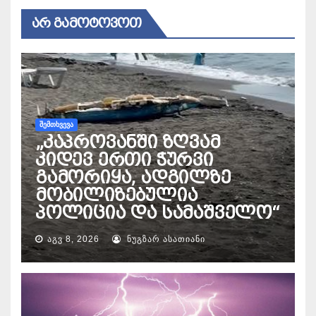
ᲐᲠ ᲒᲐᲛᲝᲢᲝᲕᲝᲗ
ᲨᲔᲛᲗᲮᲕᲔᲕᲐ
„კაპროვანში ზღვამ
კიდევ ერთი ჭურვი
გამორიყა, ადგილზე
მობილიზებულია
პოლიცია და სამაშველო“
ᲐᲒᲕ 8, 2026
ᲜᲣᲒᲖᲐᲠ ᲐᲡᲐᲗᲘᲐᲜᲘ