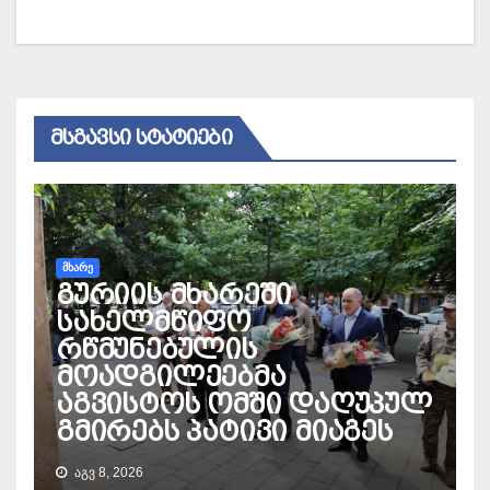
ᲛᲡᲒᲐᲕᲡᲘ ᲡᲢᲐᲢᲘᲔᲑᲘ
ᲛᲮᲐᲠᲔ
გურიის მხარეში
სახელმწიფო
რწმუნებულის
მოადგილეებმა
აგვისტოს ომში დაღუპულ
გმირებს პატივი მიაგეს
ᲐᲒᲕ 8, 2026