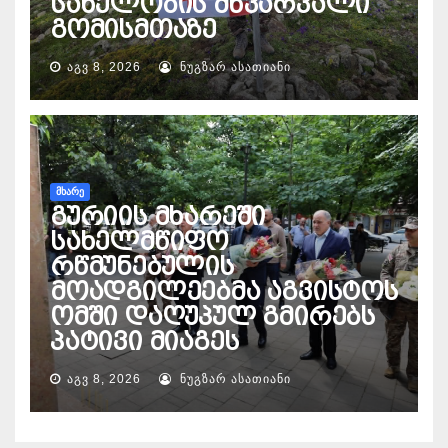
სახელობის მწვარვალი
გომისმთაზე
ᲐᲒᲕ 8, 2026
ᲜᲣᲒᲖᲐᲠ ᲐᲡᲐᲗᲘᲐᲜᲘ
ᲛᲮᲐᲠᲔ
გურიის მხარეში
სახელმწიფო
რწმუნებულის
მოადგილეებმა აგვისტოს
ომში დაღუპულ გმირებს
პატივი მიაგეს
ᲐᲒᲕ 8, 2026
ᲜᲣᲒᲖᲐᲠ ᲐᲡᲐᲗᲘᲐᲜᲘ