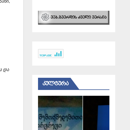
ანი,
ა და
ᲙᲣᲚᲢᲣᲠᲐ