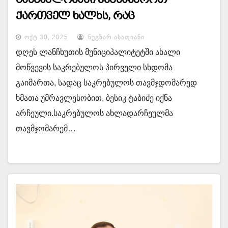
ქართველ ხალხს, რაც
კეთილდღეობის სწრაფად ზრდაში
ᲝᲥᲢ 30, 2025
ᲜᲣᲒᲖᲐᲠ ᲐᲡᲐᲗᲘᲐᲜᲘ
და იმ სიკეთეებში უნდა აისახოს“
დღეს ლანჩხუთის მუნიციპალიტეტში ახალი
მოწვევის საკრებულოს პირველი სხდომა
გაიმართა, სადაც საკრებულოს თავმჯდომარედ
ხმათა უმრავლესობით, ბესიკ ტაბიძე იქნა
არჩეული.საკრებულოს ახლადარჩეულმა
თავმჯომარემ…