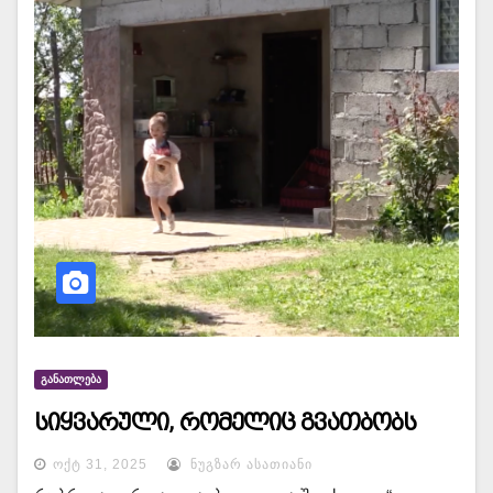
ᲒᲐᲜᲐᲗᲚᲔᲑᲐ
სიყვარული, რომელიც გვათბობს
ᲝᲥᲢ 31, 2025
ᲜᲣᲒᲖᲐᲠ ᲐᲡᲐᲗᲘᲐᲜᲘ