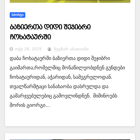
ᲡᲞᲝᲠᲢᲘ
ბაზიერთა დიდი შეჯიბრი
ჩოხატაურში
ᲝᲥᲢ 29, 2025
ᲜᲣᲒᲖᲐᲠ ᲐᲡᲐᲗᲘᲐᲜᲘ
დაბა ჩოხატაურში ბაზიერთა დიდი შეჯიბრი
გაიმართა,რომელშიც მონაწილეობდნენ გუნდები
ჩოხატაურიდან, აჭარიდან, სამეგრელოდან.
თვალწარმტაცი სანახაობა დასრულდა და
გამარჯვებულებიც გამოვლინდნენ. მიმინოებს
შორის გიორგი…