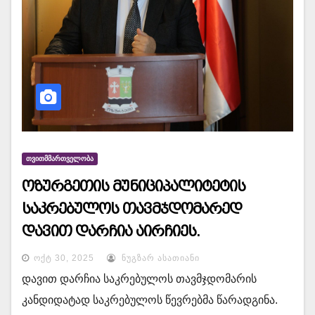
ᲗᲕᲘᲗᲛᲛᲐᲠᲗᲕᲔᲚᲝᲑᲐ
ოზურგეთის მუნიციპალიტეტის
საკრებულოს თავმჯდომარედ
დავით დარჩია აირჩიეს.
ᲝᲥᲢ 30, 2025
ᲜᲣᲒᲖᲐᲠ ᲐᲡᲐᲗᲘᲐᲜᲘ
დავით დარჩია საკრებულოს თავმჯდომარის
კანდიდატად საკრებულოს წევრებმა წარადგინა.