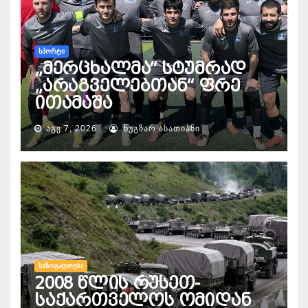
ᲡᲞᲝᲠᲢᲘ
„მერცხალმა“ სტუმრად
„არაგველებთან“ ფრე
ითამაშა
ᲐᲒᲕ 7, 2026
ᲜᲣᲒᲖᲐᲠ ᲐᲡᲐᲗᲘᲐᲜᲘ
ᲡᲐᲖᲝᲒᲐᲓᲝᲔᲑᲐ
2008 წლის რუსეთ-
საქართველოს ომიდან