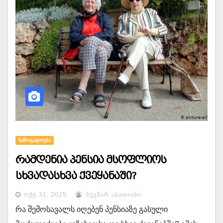
ᲡᲐᲖᲝᲒᲐᲓᲝᲔᲑᲐ
რამდენია პენსია მსოფლიოს
სხვადასხვა ქვეყანაში?
ᲝᲥᲢ 31, 2025
ᲜᲣᲒᲖᲐᲠ ᲐᲡᲐᲗᲘᲐᲜᲘ
რა შემოსავალს იღებენ პენსიაზე გასული