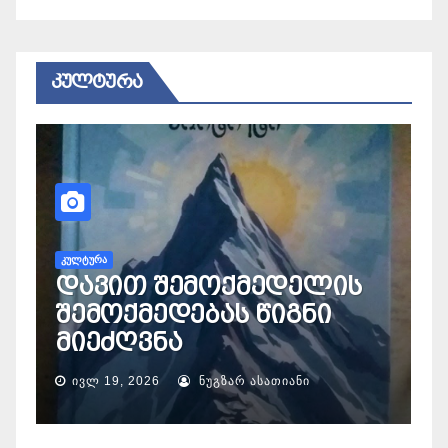
ᲙᲣᲚᲢᲣᲠᲐ
ᲙᲣᲚᲢᲣᲠᲐ
ოზურგეთში გიორგი
სალუქვაძის სახელობის
ფოლკლორის
ის
საერთაშორისო
კონკურს-ფესტივალი
გაიმართა
ᲘᲕᲚ 10, 2026
ᲜᲣᲒᲖᲐᲠ ᲐᲡᲐᲗᲘᲐᲜᲘ