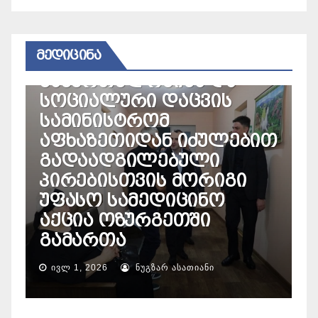
ᲛᲔᲓᲘᲪᲘᲜᲐ
ᲛᲔᲓᲘᲪᲘᲜᲐ
ჯანმო-მ კონგოსა და
უგანდაში ებოლას
ებით
აფეთქება
საერთაშორისო
ი
მნიშვნელობის
საგანგებო
მდგომარეობად
გამოაცხადა
ᲛᲐᲘ 17, 2026
ᲜᲣᲒᲖᲐᲠ ᲐᲡᲐᲗᲘᲐᲜᲘ