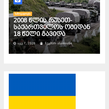
ᲡᲐᲖᲝᲒᲐᲓᲝᲔᲑᲐ
ან
„ბიბნიუსი“ — ერთიანი
საბიბლიოთეკო სივრცე
ᲐᲒᲕ 6, 2026
ᲜᲣᲒᲖᲐᲠ ᲐᲡᲐᲗᲘᲐᲜᲘ