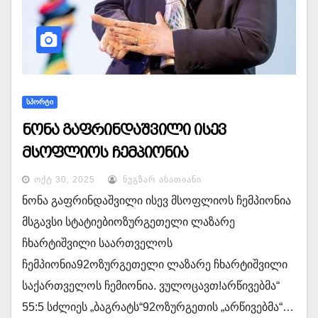
ᲡᲞᲝᲠᲢᲘ
ნონა გაფრინდაშვილი ისევ
მსოფლიოს ჩემპიონია
ᲝᲥᲢ 30, 2025
ᲜᲣᲒᲖᲐᲠ ᲐᲡᲐᲗᲘᲐᲜᲘ
ნონა გაფრინდაშვილი ისევ მსოფლიოს ჩემპიონია
მსგავსი სტატიებიოზურგეთელი ლაზარე
ჩხარტიშვილი საართველოს
ჩემპიონია92ოზურგეთელი ლაზარე ჩხარტიშვილი
საქართველოს ჩემიონია. ვულოცავთ!არწივებმა“
55:5 სძლიეს „ბაგრატს“92ოზურგეთის „არწივებმა“…