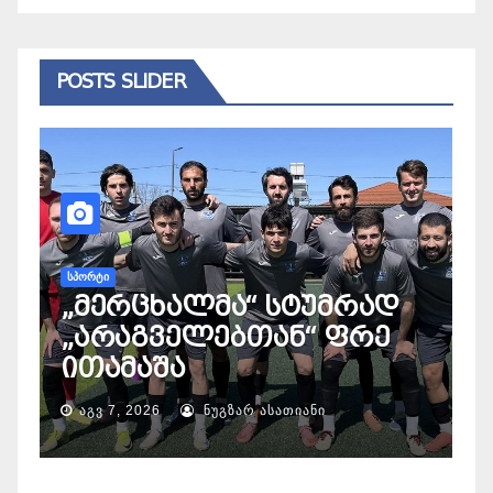
POSTS SLIDER
ᲡᲐᲖᲝᲒᲐᲓᲝᲔᲑᲐ
ად
2008 წლის რუსეთ-
ე
საქართველოს ომიდან
18 წელი გავიდა
ᲐᲒᲕ 7, 2026
ᲜᲣᲒᲖᲐᲠ ᲐᲡᲐᲗᲘᲐᲜᲘ