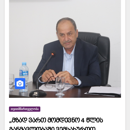
ᲗᲕᲘᲗᲛᲛᲐᲠᲗᲕᲔᲚᲝᲑᲐ
„მზად ვართ მომდევნო 4 წლის
განმავლობაში ვემსახუროთ