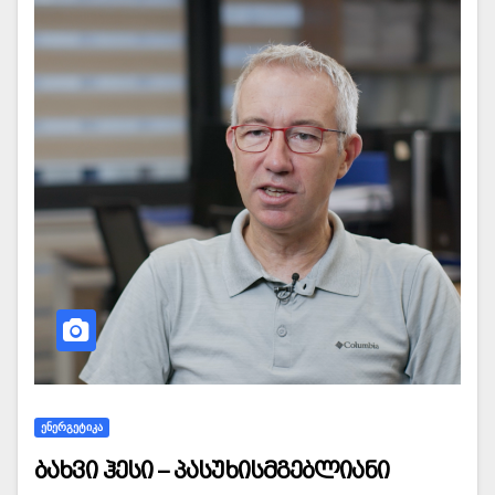
ᲔᲜᲔᲠᲒᲔᲢᲘᲙᲐ
ბახვი ჰესი – პასუხისმგებლიანი