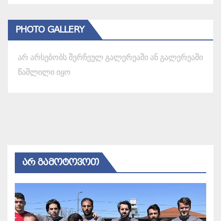
PHOTO GALLERY
არ არსებობს შერჩეულ გალერეაში ან გალერეაში
წაშლილი იყო
ᲐᲠ ᲒᲐᲛᲝᲢᲝᲕᲝᲗ