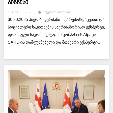
ბიზნესი
ᲝᲥᲢ 29, 2025
ᲜᲣᲒᲖᲐᲠ ᲐᲡᲐᲗᲘᲐᲜᲘ
30.20.2025 პიერ ბიდერმანი – გარემოსდაცვითი და
სოციალური საკითხების საერთაშორისო ექსპერტი,
ფრანგული საკონსულტაციო კომპანიის Alpage
SARL -ის დამფუძნებელი და მთავარი ექსპერტი…