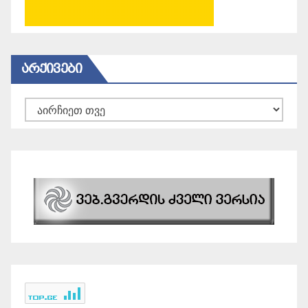
ᲐᲠᲥᲘᲕᲔᲑᲘ
არქივები