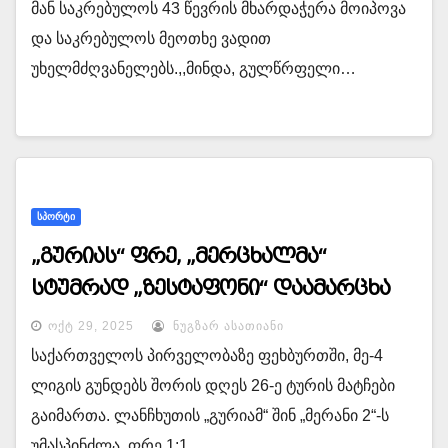
მან საკრებულოს 43 წევრის მხარდაჭერა მოიპოვა
და საკრებულოს მეოთხე ვადით
უხელმძღვანელებს.,,მინდა, გულწრფელი…
ᲡᲞᲝᲠᲢᲘ
„გურიას“ ფრე, „მერცხალმა“
სტუმრად „ზესტაფონი“ დაამარცხა
ᲝᲥᲢ 29, 2025
ᲜᲣᲒᲖᲐᲠ ᲐᲡᲐᲗᲘᲐᲜᲘ
საქართველოს პირველობაზე ფეხბურთში, მე-4
ლიგის გუნდებს შორის დღეს 26-ე ტურის მატჩები
გაიმართა. ლანჩხუთის „გურიამ“ შინ „მერანი 2“-ს
უმასპინძლა. ფრე 1:1…