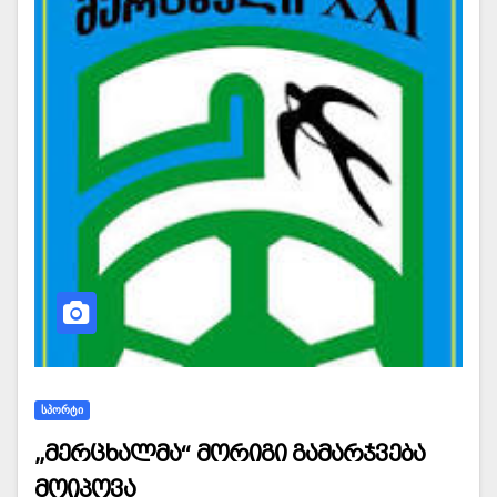
ᲡᲞᲝᲠᲢᲘ
„მერცხალმა“ მორიგი გამარჯვება
მოიპოვა