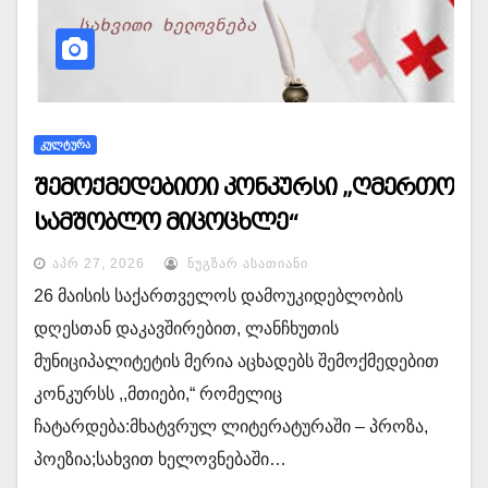
ᲙᲣᲚᲢᲣᲠᲐ
შემოქმედებითი კონკურსი „ღმერთო
სამშობლო მიცოცხლე“
ᲐᲞᲠ 27, 2026
ᲜᲣᲒᲖᲐᲠ ᲐᲡᲐᲗᲘᲐᲜᲘ
26 მაისის საქართველოს დამოუკიდებლობის
დღესთან დაკავშირებით, ლანჩხუთის
მუნიციპალიტეტის მერია აცხადებს შემოქმედებით
კონკურსს ,,მთიები,“ რომელიც
ჩატარდება:მხატვრულ ლიტერატურაში – პროზა,
პოეზია;სახვით ხელოვნებაში…