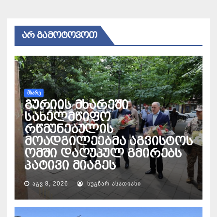
ᲐᲠ ᲒᲐᲛᲝᲢᲝᲕᲝᲗ
ᲛᲮᲐᲠᲔ
გურიის მხარეში
სახელმწიფო
რწმუნებულის
მოადგილეებმა აგვისტოს
ომში დაღუპულ გმირებს
პატივი მიაგეს
ᲐᲒᲕ 8, 2026
ᲜᲣᲒᲖᲐᲠ ᲐᲡᲐᲗᲘᲐᲜᲘ