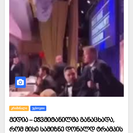
ᲙᲠᲘᲛᲘᲜᲐᲚᲘ
ᲣᲪᲮᲝᲔᲗᲘ
მედია – ეჭვმიტანილმა განაცხადა,
რომ მისი სამიზნე დონალდ ტრამპის