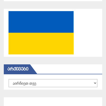
ᲐᲠᲥᲘᲕᲔᲑᲘ
არქივები