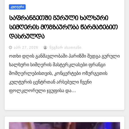
ᲙᲣᲚᲢᲣᲠᲐ
საფრანგეთში გურული ხალხური
სიმღერის მოგზაურობა წარმატებით
დასრულდა
ᲐᲞᲠ 27, 2026
ᲜᲣᲒᲖᲐᲠ ᲐᲡᲐᲗᲘᲐᲜᲘ
ოთხი დღის განმავლობაში პარიზში შედგა გურული
ხალხური სიმღერის მასტერკლასები ფრანგი
მომღერლებისთვის, კონცერტები ოზურგეთის
კულტურის ცენტრთან არსებული ჩვენი
ფოლკლორული ჯგუფისა და…