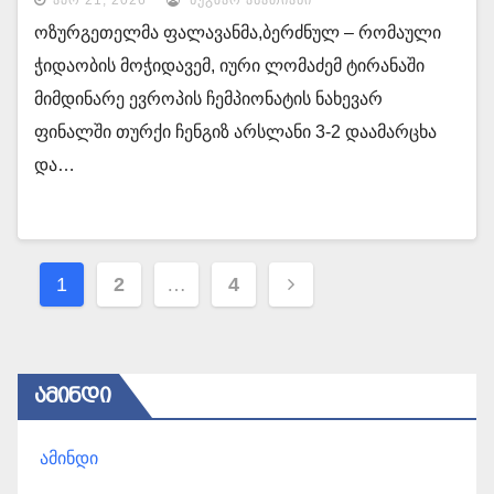
ᲐᲞᲠ 21, 2026
ᲜᲣᲒᲖᲐᲠ ᲐᲡᲐᲗᲘᲐᲜᲘ
ოზურგეთელმა ფალავანმა,ბერძნულ – რომაული
ჭიდაობის მოჭიდავემ, იური ლომაძემ ტირანაში
მიმდინარე ევროპის ჩემპიონატის ნახევარ
ფინალში თურქი ჩენგიზ არსლანი 3-2 დაამარცხა
და…
პოსტების
1
2
…
4
ნავიგაცია
ᲐᲛᲘᲜᲓᲘ
ამინდი