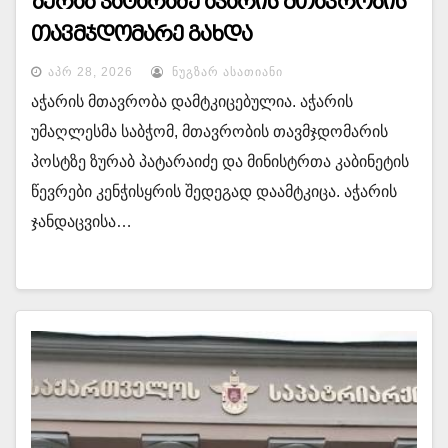
ზურაბ პატარაძე აჭარის მთავრობის
თავმჯდომარე გახდა
ᲐᲞᲠ 28, 2026
ᲜᲣᲒᲖᲐᲠ ᲐᲡᲐᲗᲘᲐᲜᲘ
აჭარის მთავრობა დამტკიცებულია. აჭარის
უმაღლესმა საბჭომ, მთავრობის თავმჯდომარის
პოსტზე ზურაბ პატარაიძე და მინისტრთა კაბინეტის
წევრები კენჭისყრის შედეგად დაამტკიცა. აჭარის
ჯანდაცვისა…