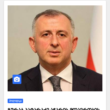
ᲞᲝᲚᲘᲢᲘᲙᲐ