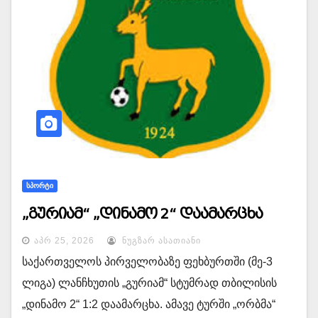
ᲡᲞᲝᲠᲢᲘ
„გურიამ“ „დინამო 2“ დაამარცხა
ᲐᲞᲠ 25, 2026
ᲜᲣᲒᲖᲐᲠ ᲐᲡᲐᲗᲘᲐᲜᲘ
საქართველოს პირველობაზე ფეხბურთში (მე-3
ლიგა) ლანჩხუთის „გურიამ“ სტუმრად თბილისის
„დინამო 2“ 1:2 დაამარცხა. ამავე ტურში „ორბმა“