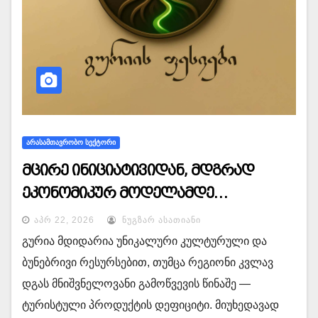
ᲐᲠᲐᲡᲐᲛᲗᲐᲕᲠᲝᲑᲝ ᲡᲔᲥᲢᲝᲠᲘ
მცირე ინიციატივიდან, მდგრად
ეკონომიკურ მოდელამდე…
ᲐᲞᲠ 22, 2026
ᲜᲣᲒᲖᲐᲠ ᲐᲡᲐᲗᲘᲐᲜᲘ
გურია მდიდარია უნიკალური კულტურული და
ბუნებრივი რესურსებით, თუმცა რეგიონი კვლავ
დგას მნიშვნელოვანი გამოწვევის წინაშე —
ტურისტული პროდუქტის დეფიციტი. მიუხედავად