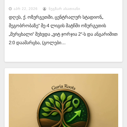
ᲐᲞᲠ 22, 2026
ᲜᲣᲒᲖᲐᲠ ᲐᲡᲐᲗᲘᲐᲜᲘ
დღეს, ქ. ოზურგეთში, ცენტრალურ სტადიონ„
მეგობრობაზე“ მე-4 ლიგის მატჩში ოზურგეთის
„მერცხალი“ შეხვდა „ვიტ ჯორჯია 2“-ს და ანგარიშით
2:0 დაამარცხა, (გოლები…