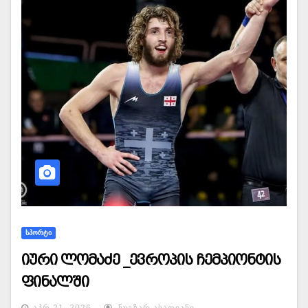
ᲡᲞᲝᲠᲢᲘ
იური ლომაძე _ევროპის ჩემპიონტის
ფინალში