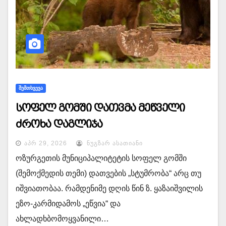
ᲨᲔᲛᲗᲮᲕᲔᲕᲐ
სოფელ გომში დათვმა მეწველი
ძროხა დაგლიჯა
ᲐᲞᲠ 29, 2026
ᲜᲣᲒᲖᲐᲠ ᲐᲡᲐᲗᲘᲐᲜᲘ
ოზურგეთის მუნიციპალიტეტის სოფელ გომში
(შემოქმედის თემი) დათვების „სტუმრობა“ არც თუ
იშვიათობაა. რამდენიმე დღის წინ ზ. ყაზაიშვილის
ეზო-კარმიდამოს „ეწვია“ და
ახლადხბომოყვანილი…