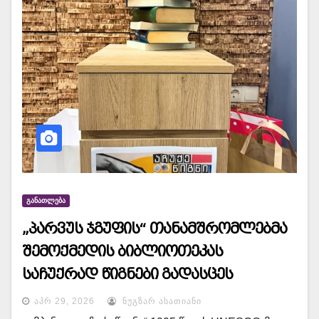
ᲒᲐᲜᲐᲗᲚᲔᲑᲐ
„პარვუს ჯგუფის“ თანამშრომლებმა
შემოქმედის ბიბლიოთეკას
საჩუქრად წიგნები გადასცეს
ᲐᲞᲠ 29, 2026
ᲜᲣᲒᲖᲐᲠ ᲐᲡᲐᲗᲘᲐᲜᲘ