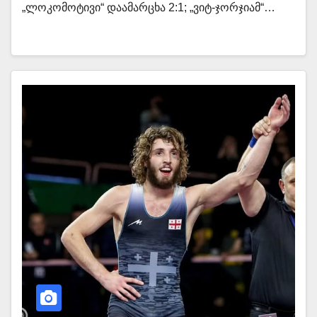
„ლოკომოტივი“ დაამარცხა 2:1; „ვიტ-ჯორჯიამ“…