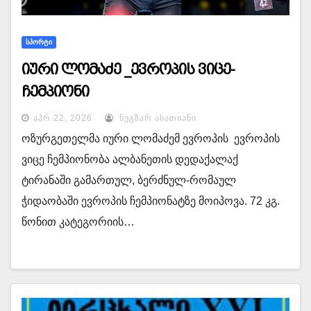
ᲡᲞᲝᲠᲢᲘ
იური ლომაძე _ევროპის ვიცე-
ჩემპიონი
ᲐᲞᲠ 22, 2026
ᲜᲣᲒᲖᲐᲠ ᲐᲡᲐᲗᲘᲐᲜᲘ
ოზურგეთელმა იური ლომაძემ ევროპის ევროპის
ვიცე ჩემპიონობა ალბანეთის დედაქალაქ
ტირანაში გამართულ, ბერძნულ-რომაულ
ჭიდაობაში ევროპის ჩემპიონატზე მოიპოვა. 72 კგ.
წონით კატეგორიის…