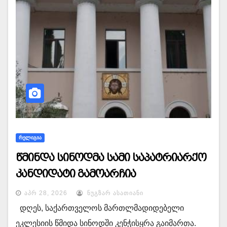
ᲠᲔᲚᲘᲒᲘᲐ
წმინდა სინოდმა სამი საპატრიარქო
კანდიდატი გამოარჩია
ᲐᲞᲠ 28, 2026
ᲜᲣᲒᲖᲐᲠ ᲐᲡᲐᲗᲘᲐᲜᲘ
დღეს, საქართველოს მართლმადიდებელი
ეკლესიის წმიდა სინოდში კენჭისყრა გაიმართა.