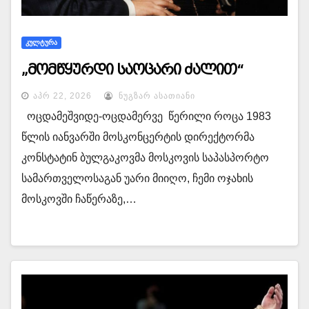
ᲙᲣᲚᲢᲣᲠᲐ
„მომწყურდი საოცარი ძალით“
ᲐᲞᲠ 22, 2026
ᲜᲣᲒᲖᲐᲠ ᲐᲡᲐᲗᲘᲐᲜᲘ
ოცდამეშვიდე-ოცდამერვე წერილი როცა 1983
წლის იანვარში მოსკონცერტის დირექტორმა
კონსტატინ ბულგაკოვმა მოსკოვის საპასპორტო
სამართველოსაგან უარი მიიღო, ჩემი ოჯახის
მოსკოვში ჩაწერაზე,…