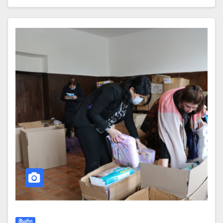
ᲛᲮᲐᲠᲔ