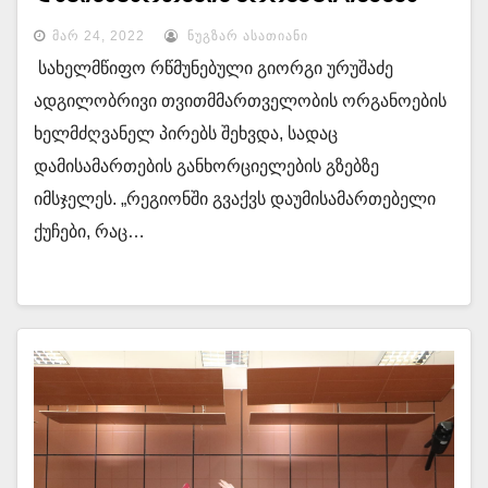
ᲛᲐᲠ 24, 2022
ᲜᲣᲒᲖᲐᲠ ᲐᲡᲐᲗᲘᲐᲜᲘ
სახელმწიფო რწმუნებული გიორგი ურუშაძე
ადგილობრივი თვითმმართველობის ორგანოების
ხელმძღვანელ პირებს შეხვდა, სადაც
დამისამართების განხორციელების გზებზე
იმსჯელეს. „რეგიონში გვაქვს დაუმისამართებელი
ქუჩები, რაც…