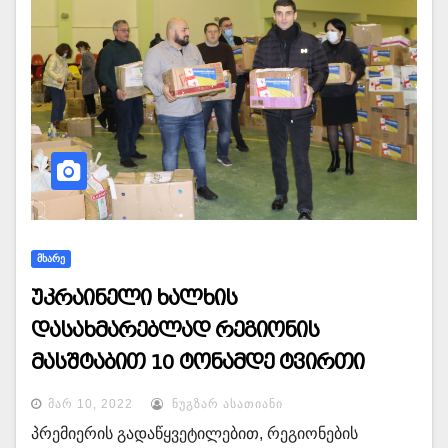
ᲛᲮᲐᲠᲔ
უკრაინელი ხალხის
დასახმარებლად რეგიონის
მასშტაბით 10 ტონამდე ტვირთი
შეგროვდა
ᲛᲐᲠ 10, 2022
ᲜᲣᲒᲖᲐᲠ ᲐᲡᲐᲗᲘᲐᲜᲘ
პრემიერის გადაწყვეტილებით, რეგიონების