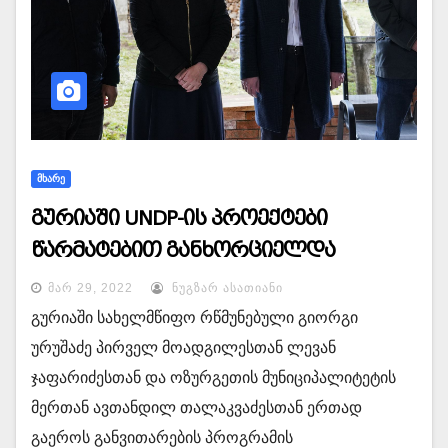
ᲛᲮᲐᲠᲔ
გურიაში UNDP-ის პროექტები
წარმატებით განხორციელდა
ᲛᲐᲠ 29, 2022
ᲜᲣᲒᲖᲐᲠ ᲐᲡᲐᲗᲘᲐᲜᲘ
გურიაში სახელმწიფო რწმუნებული გიორგი
ურუშაძე პირველ მოადგილესთან ლევან
ჯაფარიძესთან და ოზურგეთის მუნიციპალიტეტის
მერთან ავთანდილ თალაკვაძესთან ერთად
გაეროს განვითარების პროგრამის