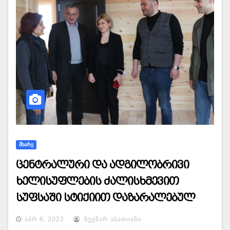
ᲛᲮᲐᲠᲔ
ცენტრალური და ადგილობრივი
ხელისუფლების ძალისხმევით
სუფსაში სტიქიით დაზარალებულ
ოჯახს ახალი სახლი აუშენეს
ᲐᲞᲠ 6, 2022
ᲜᲣᲒᲖᲐᲠ ᲐᲡᲐᲗᲘᲐᲜᲘ