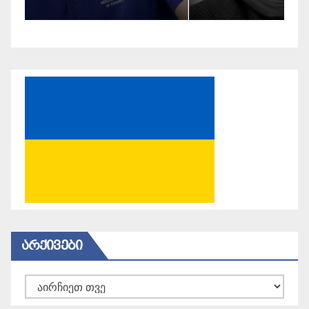
ᲐᲠᲥᲘᲕᲔᲑᲘ
არქივები