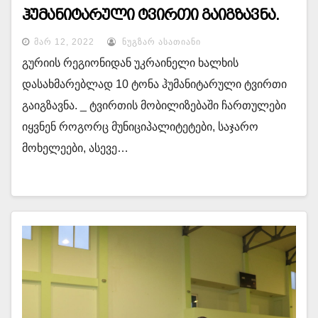
ჰუმანიტარული ტვირთი გაიგზავნა.
ᲛᲐᲠ 12, 2022
ᲜᲣᲒᲖᲐᲠ ᲐᲡᲐᲗᲘᲐᲜᲘ
გურიის რეგიონიდან უკრაინელი ხალხის
დასახმარებლად 10 ტონა ჰუმანიტარული ტვირთი
გაიგზავნა. _ ტვირთის მობილიზებაში ჩართულები
იყვნენ როგორც მუნიციპალიტეტები, საჯარო
მოხელეები, ასევე…