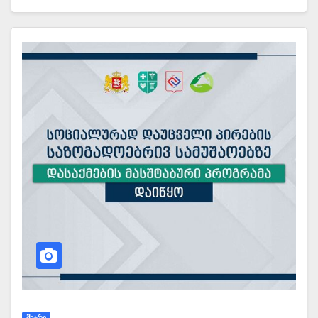
ᲛᲮᲐᲠᲔ