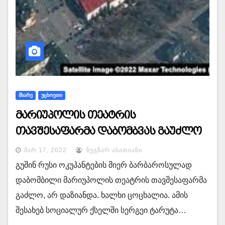
ᲛᲮᲐᲠᲔ
ᲣᲪᲮᲝᲔᲗᲘ
მარიუპოლის თეატრის
თავშესაფარმა დაბომბვას გაუძლო
ᲛᲐᲠ 17, 2022
ᲜᲣᲒᲖᲐᲠ ᲐᲡᲐᲗᲘᲐᲜᲘ
გუშინ რუსი ოკუპანტების მიერ ბარბაროსულად
დაბომბილი მარიუპოლის თეატრის თავშესაფარმა
გაძლო, არ დაზიანდა. ხალხი ცოცხალია. ამის
შესახებ სოციალურ ქსელში სერგეი ტარუტა…