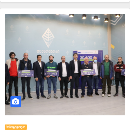
ᲡᲐᲖᲝᲒᲐᲓᲝᲔᲑᲐ