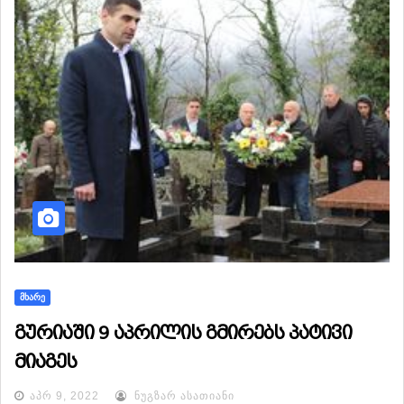
ᲛᲮᲐᲠᲔ
გურიაში 9 აპრილის გმირებს პატივი
მიაგეს
ᲐᲞᲠ 9, 2022
ᲜᲣᲒᲖᲐᲠ ᲐᲡᲐᲗᲘᲐᲜᲘ