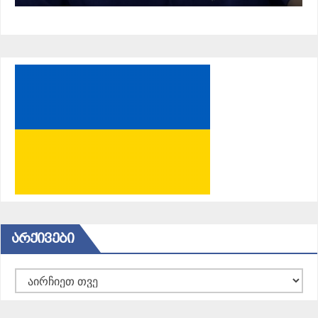
ᲐᲠᲥᲘᲕᲔᲑᲘ
არქივები