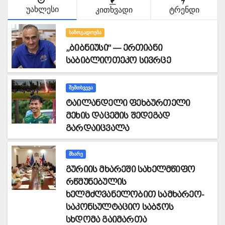
უახლესი
კითხვადი
ტრენდი
ᲡᲐᲖᲝᲒᲐᲓᲝᲔᲑᲐ
„ბიბნიუსი“ — ერთიანი
საბიბლიოთეკო სივრცე
ᲨᲔᲛᲗᲮᲕᲔᲕᲐ
ტაილანდელი ფეხბურთელი
მეხის დაცემის შედეგად
გარდაიცვალა
ᲛᲮᲐᲠᲔ
გურიის მხარეში სახელმწიფო
რწმუნებულის
ხელმძღვანელობით სამხარეო-
საკონსულტაციო საბჭოს
სხდომა გაიმართა