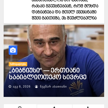
საქართველოს არ ფარავს,
რასაც გვეუბნებიან, რომ მოხდა
დაზიანება და მთელ ქვეყანაში
შუქი გაითიშა, ეს შეუძლებელია
ᲨᲔᲛᲗᲮᲕᲔᲕᲐ
ტაილანდელი
ფეხბურთელი მეხის
დაცემის შედეგად
გარდაიცვალა
ᲐᲒᲕ 6, 2026
ᲜᲣᲒᲖᲐᲠ ᲐᲡᲐᲗᲘᲐᲜᲘ