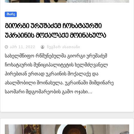
ᲛᲮᲐᲠᲔ
გიორგი ურუშაძემ ჩოხატაურში
უკრაინის მოქალაქე მოინახულა
ᲐᲞᲠ 11, 2022
ᲜᲣᲒᲖᲐᲠ ᲐᲡᲐᲗᲘᲐᲜᲘ
სახელმწიფო რწმუნებულმა გიორგი ურუშაძემ
ჩოხატაურის მუნიციპალიტეტის ხელმძღვანელ
პირებთან ერთად უკრაინის მოქალაქე და
ახალშობილი მოინახულა. უკრაინაში მიმდინარე
საომარი მდგომარეობის გამო ოჯახი…