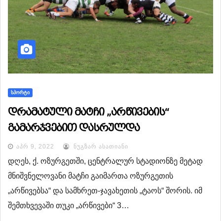
ᲡᲞᲝᲠᲢᲘ
დრამატული მატჩი „არწივების“
გამარჯვებით დასრულდა
ᲐᲞᲠ 9, 2022
ᲜᲣᲒᲖᲐᲠ ᲐᲡᲐᲗᲘᲐᲜᲘ
დღეს, ქ. ოზურგეთში, ცენტრალურ სტადიონზე მეტად
მნიშვნელოვანი მატჩი გაიმართა ოზურგეთის
„არწივებსა“ და სამხრეთ-ჯავახეთის „ტაოს“ შორის. იმ
შემთხვევაში თუკი „არწივები“ 3…