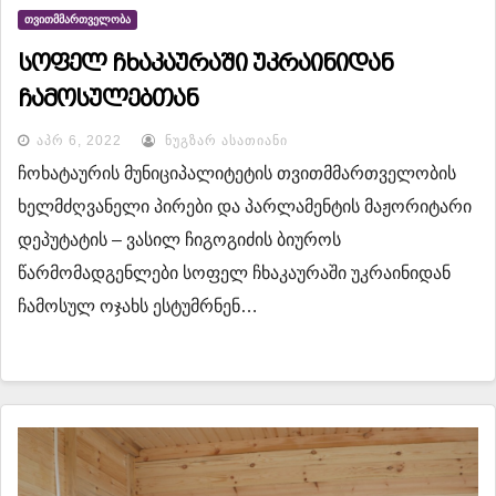
ᲗᲕᲘᲗᲛᲛᲐᲠᲗᲕᲔᲚᲝᲑᲐ
სოფელ ჩხაკაურაში უკრაინიდან
ჩამოსულებთან
ᲐᲞᲠ 6, 2022
ᲜᲣᲒᲖᲐᲠ ᲐᲡᲐᲗᲘᲐᲜᲘ
ჩოხატაურის მუნიციპალიტეტის თვითმმართველობის
ხელმძღვანელი პირები და პარლამენტის მაჟორიტარი
დეპუტატის – ვასილ ჩიგოგიძის ბიუროს
წარმომადგენლები სოფელ ჩხაკაურაში უკრაინიდან
ჩამოსულ ოჯახს ესტუმრნენ…