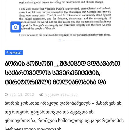
ᲞᲝᲚᲘᲢᲘᲙᲐ
ბორის ჯონსონი _„მტკიცედ ვდგავართ
საქართველოს სუვერენიტეტის,
ტერიტორიული მთლიანობისა და
ქართველი ხალხის ევრო-
ᲐᲞᲠ 11, 2022
ᲜᲣᲒᲖᲐᲠ ᲐᲡᲐᲗᲘᲐᲜᲘ
ატლანტიკური არჩევანის სადარაჯოზე.“
ბორის ჯონსონი ირაკლი ღარიბაშვილს – მახარებს ის,
თუ როგორ გაფართოვდა და აყვავდა ის
ურთიერთობა, რომლის სიმბოლოდ იქცა უორდროპის
სტრატეგიული დიალოგის…