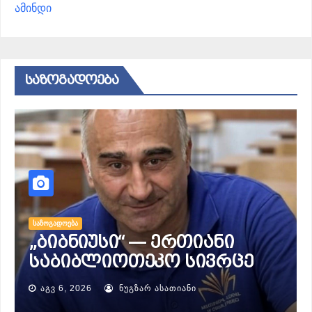
ამინდი
ᲡᲐᲖᲝᲒᲐᲓᲝᲔᲑᲐ
ᲡᲐᲖᲝᲒᲐᲓᲝᲔᲑᲐ
ვინ იყო ნირმალ „ნიმსდაი“
პურჯა
ᲐᲒᲕ 2, 2026
ᲜᲣᲒᲖᲐᲠ ᲐᲡᲐᲗᲘᲐᲜᲘ