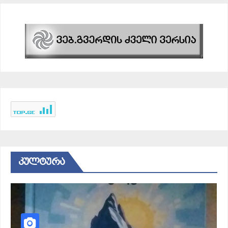
ᲙᲣᲚᲢᲣᲠᲐ
ᲙᲣᲚᲢᲣᲠᲐ