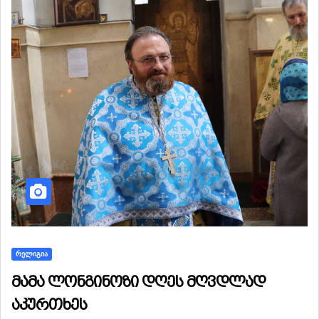
ᲠᲔᲚᲘᲒᲘᲐ
მამა ლონგინოზი დღეს მღვდლად
აკურთხეს