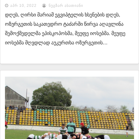
ᲐᲞᲠ 10, 2022
ᲜᲣᲒᲖᲐᲠ ᲐᲡᲐᲗᲘᲐᲜᲘ
დღეს, ღირსი მარიამ ეგვიპტელის ხსენების დღეს,
ოზურგეთის საკათედრო ტაძარში წირვა აღავლინა
შემოქმედელმა ეპისკოპოსმა, მეუფე იოსებმა. მეუფე
იოსებმა მღვდლად აუკურთხა ოზურგეთის…