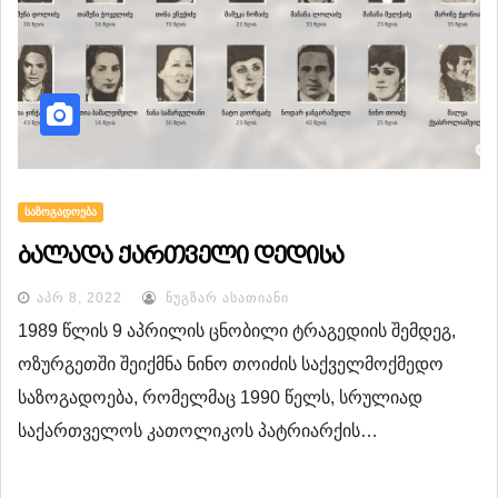
ᲡᲐᲖᲝᲒᲐᲓᲝᲔᲑᲐ
ბალადა ქართველი დედისა
ᲐᲞᲠ 8, 2022
ᲜᲣᲒᲖᲐᲠ ᲐᲡᲐᲗᲘᲐᲜᲘ
1989 წლის 9 აპრილის ცნობილი ტრაგედიის შემდეგ,
ოზურგეთში შეიქმნა ნინო თოიძის საქველმოქმედო
საზოგადოება, რომელმაც 1990 წელს, სრულიად
საქართველოს კათოლიკოს პატრიარქის…