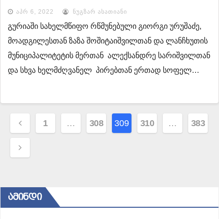
სახლი აუშენეს
ᲐᲞᲠ 6, 2022
ᲜᲣᲒᲖᲐᲠ ᲐᲡᲐᲗᲘᲐᲜᲘ
გურიაში სახელმწიფო რწმუნებული გიორგი ურუშაძე,
მოადგილესთან ზაზა შოშიტაიშვილთან და ლანჩხუთის
მუნიციპალიტეტის მერთან ალექსანდრე სარიშვილთან
და სხვა ხელმძღვანელ პირებთან ერთად სოფელ…
პოსტების
1
…
308
309
310
…
383
ნავიგაცია
ᲐᲛᲘᲜᲓᲘ