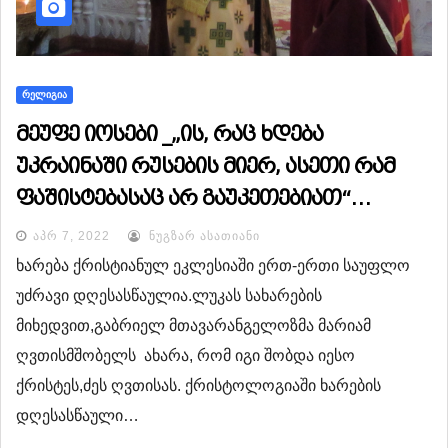
ᲠᲔᲚᲘᲒᲘᲐ
მეუფე იოსები _„ის, რაც ხდება
უკრაინაში რუსების მიერ, ასეთი რამ
ფაშისტებასაც არ გაუკეთებიათ“…
ᲐᲞᲠ 7, 2022
ᲜᲣᲒᲖᲐᲠ ᲐᲡᲐᲗᲘᲐᲜᲘ
ხარება ქრისტიანულ ეკლესიაში ერთ-ერთი საუფლო
უძრავი დღესასწაულია.ლუკას სახარების
მიხედვით,გაბრიელ მთავარანგელოზმა მარიამ
ღვთისმშობელს ახარა, რომ იგი შობდა იესო
ქრისტეს,ძეს ღვთისას. ქრისტოლოგიაში ხარების
დღესასწაული…