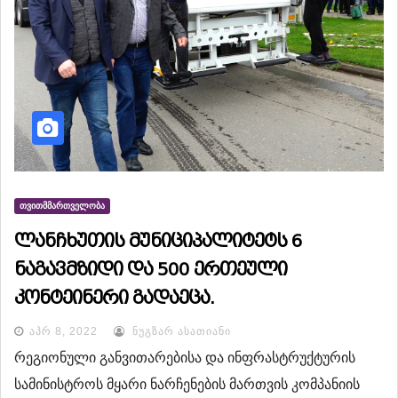
ᲗᲕᲘᲗᲛᲛᲐᲠᲗᲕᲔᲚᲝᲑᲐ
ლანჩხუთის მუნიციპალიტეტს 6
ნაგავმზიდი და 500 ერთეული
კონტეინერი გადაეცა.
ᲐᲞᲠ 8, 2022
ᲜᲣᲒᲖᲐᲠ ᲐᲡᲐᲗᲘᲐᲜᲘ
რეგიონული განვითარებისა და ინფრასტრუქტურის
სამინისტროს მყარი ნარჩენების მართვის კომპანიის