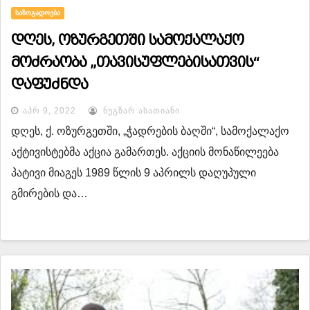
ᲡᲐᲖᲝᲒᲐᲓᲝᲔᲑᲐ
დღეს, ოზურგეთში სამოქალაქო
მოძრაობა „თავისუფლებისათვის“
დაფუძნდა
ᲐᲞᲠ 9, 2022
ᲜᲣᲒᲖᲐᲠ ᲐᲡᲐᲗᲘᲐᲜᲘ
დღეს, ქ. ოზურგეთში, „ჭადრების ბაღში“, სამოქალაქო
აქტივისტებმა აქცია გამართეს. აქციის მონაწილეება
პატივი მიაგეს 1989 წლის 9 აპრილს დაღუპული
გმირების და…