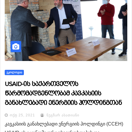
ᲔᲙᲝᲚᲝᲒᲘᲐ
USAID-ის საქართველოს
წარმომადგენლობამ კავკასიის
განახლებადი ენერგიის ჰოლდინგთან
თანამშრომლობის მემორანდუმი
ᲝᲥᲢ 25, 2021
ᲜᲣᲒᲖᲐᲠ ᲐᲡᲐᲗᲘᲐᲜᲘ
გააფორმა
კავკასიის განახლებადი ენერგიის ჰოლდინგი (CCEH)