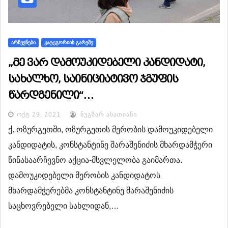
ᲐᲠᲩᲔᲕᲜᲔᲑᲘ
ᲙᲐᲢᲔᲒᲝᲠᲘᲘᲡ ᲒᲐᲠᲔᲨᲔ
„მე ვარ დამოუკიდებელი კანდიდატი,
სახალხო, საინიციატივო ჯგუფის
წარდგენილი“…
ᲝᲥᲢ 29, 2021
ᲜᲣᲒᲖᲐᲠ ᲐᲡᲐᲗᲘᲐᲜᲘ
ქ. ოზურგეთში, ოზურგეთის მერობის დამოუკიდებელი
კანდიდატის, კონსტანტინე შარაშენიძის მხარდამჭერი
წინასაარჩევნო აქცია-მსვლელობა გაიმართა.
დამოუკიდებელი მერობის კანდიდატოს
მხარდამჭერებმა კონსტანტინე შარაშენიძის
საცხოვრებელი სახლიდან,…