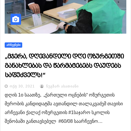
ᲐᲠᲩᲔᲕᲜᲔᲑᲘ
„მჯერა, დღევანდელი დღე ოზურგეთში
განახლებას და წარმატებებს დაუდებს
საფუძველს!“
ᲝᲥᲢ 30, 2021
ᲜᲣᲒᲖᲐᲠ ᲐᲡᲐᲗᲘᲐᲜᲘ
დღის 1o საათზე, „ქართული ოცნების“ ოზურგეთის
მერობის კანდიდატმა ავთანდილ თალაკვაძემ თავისი
არჩევანი ქალაქ ოზურგეთის #1საჯარო სკოლის
შენობაში განთავსებულ #60/08 საარჩევნო…