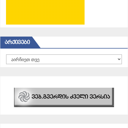
ᲐᲠᲥᲘᲕᲔᲑᲘ
არქივები