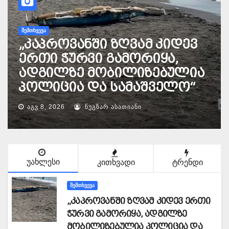
ᲐᲛᲘᲜᲓᲘ
აჭარა-გურიაში
მოსალოდნელია
დროგამოშვებით წვიმა,
ზოგან ძლიერი
ᲐᲒᲕ 8, 2026
ᲜᲣᲒᲖᲐᲠ ᲐᲡᲐᲗᲘᲐᲜᲘ
უახლესი
კითხვადი
ტრენდი
ᲨᲔᲛᲗᲮᲕᲔᲕᲐ
„კაპროვანში ზღვამ კიდევ ერთი
ჭურვი გამორიყა, ადგილზე
მობილიზებულია პოლიცია და