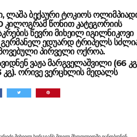
ი, ლაშა ბექაური ტოკიოს ოლიმპიად
90 კილოგრამ წონით კატეგორიის
აკრების წევრი მიხეილ იგილნიკოვი
 გერმანელ ედუარდ ტრიპელს სძლია
პოვებული პირველი ოქროა.
ავიდნენ ვაჟა მარგველაშვილი (66 კგ
 კგ). ორივე ვერცხლის მედალს
ფარიძე მიხეილ ხერგიანს მთელ მსოფლიოში იცნობდნენ,