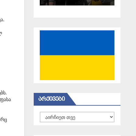
18 წელი
გავიდა
ა.
ლ
ი
ბს.
ᲐᲠᲥᲘᲕᲔᲑᲘ
აფასა
არქივები
ორც
ი