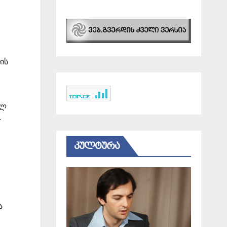
ის
ულ
.
ᲙᲣᲚᲢᲣᲠᲐ
ა