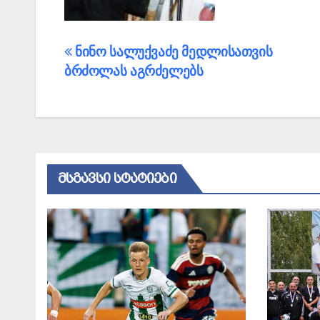
პოსტის
ნინო სალუქვაძე მედლისათვის
ბრძოლას აგრძელებს
ნავიგაცია
ᲛᲡᲒᲐᲕᲡᲘ ᲡᲢᲐᲢᲘᲔᲑᲘ