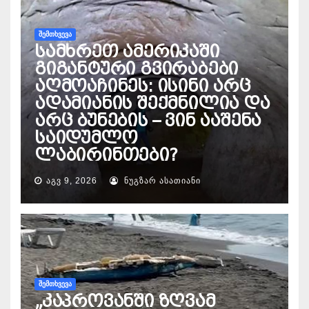
ᲨᲔᲛᲗᲮᲕᲔᲕᲐ
სამხრეთ ამერიკაში
გიგანტური გვირაბები
აღმოაჩინეს: ისინი არც
ადამიანის შექმნილია და
არც ბუნების – ვინ ააშენა
საიდუმლო
ლაბირინთები?
ᲐᲒᲕ 9, 2026
ᲜᲣᲒᲖᲐᲠ ᲐᲡᲐᲗᲘᲐᲜᲘ
ᲨᲔᲛᲗᲮᲕᲔᲕᲐ
„კაპროვანში ზღვამ