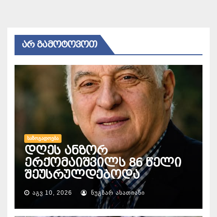
ᲐᲠ ᲒᲐᲛᲝᲢᲝᲕᲝᲗ
ᲡᲐᲖᲝᲒᲐᲓᲝᲔᲑᲐ
დღეს ანზორ
ერქომაიშვილს 86 წელი
შეუსრულდებოდა
ᲐᲒᲕ 10, 2026
ᲜᲣᲒᲖᲐᲠ ᲐᲡᲐᲗᲘᲐᲜᲘ