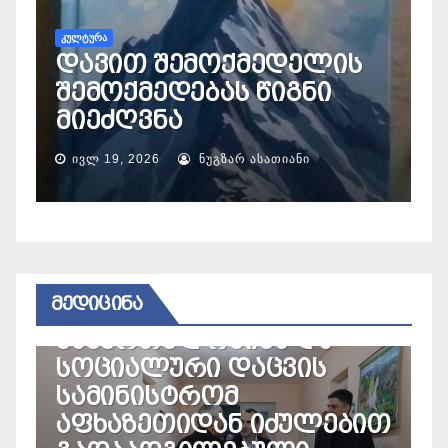
სალუქ
ფოლ
ᲙᲣᲚᲢᲣᲠᲐ
დავით შემოქმედელის
საერ
შემოქმედებას წიგნი
კონკუ
მიეძღვნა
გაიმ
ᲘᲕᲚ 19, 2026
ᲜᲣᲒᲖᲐᲠ ᲐᲡᲐᲗᲘᲐᲜᲘ
ᲘᲕᲚ 10, 2
ᲔᲓᲘᲪᲘᲜᲐ
ᲛᲮᲐᲠᲔ
აფხაზეთის
ავტონომიური
ᲛᲔᲓᲘᲪᲘᲜᲐ
რესპუბლიკის
ჯანმრთელობისა და
ᲛᲔᲓᲘᲪᲘᲜᲐ
სოციალური დაცვის
ჯანმო
სამინისტრომ
უგანდ
აფხაზეთიდან იძულებით
აფეთ