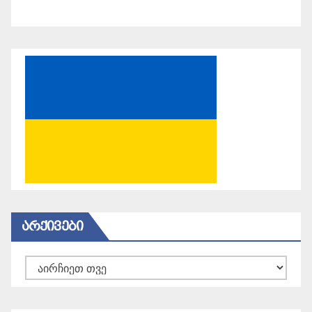
ᲐᲠᲥᲘᲕᲔᲑᲘ
არქივები