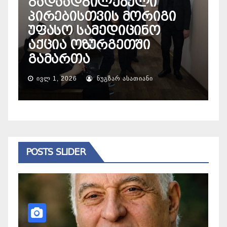
გადაადგილებული
საერ
პირებისთვის მორიგი
მნიშვ
უფასო სამედიცინო
საგან
აქცია ოზურგეთში
მდგო
გამართა
გამოა
ᲘᲕᲚ 1, 2026
ᲜᲣᲒᲖᲐᲠ ᲐᲡᲐᲗᲘᲐᲜᲘ
ᲛᲐᲘ 17, 2
POSTS SLIDER
ᲨᲔᲛᲗᲮᲕᲔᲕᲐ
სამხ
გიგა