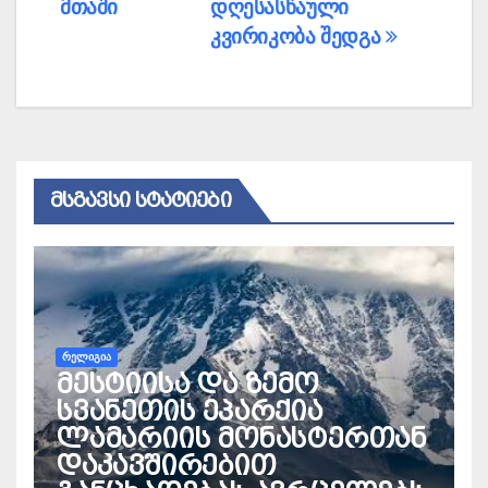
მთაში
დღესასწაული
კვირიკობა შედგა
ᲛᲡᲒᲐᲕᲡᲘ ᲡᲢᲐᲢᲘᲔᲑᲘ
ᲠᲔᲚᲘᲒᲘᲐ
მესტიისა და ზემო
სვანეთის ეპარქია
ლამარიის მონასტერთან
დაკავშირებით