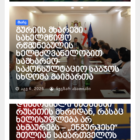
ᲛᲮᲐᲠᲔ
გურიის მხარეში
სახელმწიფო
რწმუნებულის
ხელმძღვანელობით
სამხარეო-
საკონსულტაციო საბჭოს
სხდომა გაიმართა
ᲔᲜᲔᲠᲒᲔᲢᲘᲙᲐ
პაატა დავითაია – ეჭვი
ᲐᲒᲕ 6, 2026
ᲜᲣᲒᲖᲐᲠ ᲐᲡᲐᲗᲘᲐᲜᲘ
მაქვს, ხდება
დივერსიული შეტევები
რუსეთის მხრიდან, რასაც
ხელისუფლება არ
ახმაურებს – „ენგურჰესი“
მთლიან საქართველოს