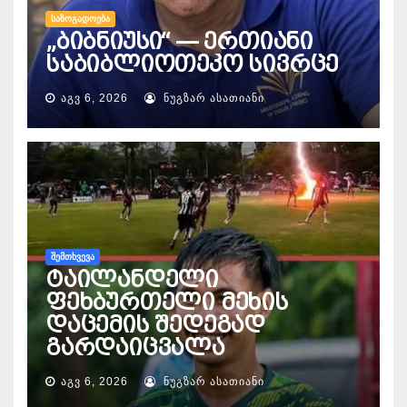
ᲡᲐᲖᲝᲒᲐᲓᲝᲔᲑᲐ
„ბიბნიუსი“ — ერთიანი
საბიბლიოთეკო სივრცე
ᲐᲒᲕ 6, 2026
ᲜᲣᲒᲖᲐᲠ ᲐᲡᲐᲗᲘᲐᲜᲘ
ᲨᲔᲛᲗᲮᲕᲔᲕᲐ
ტაილანდელი
ფეხბურთელი მეხის
დაცემის შედეგად
გარდაიცვალა
ᲐᲒᲕ 6, 2026
ᲜᲣᲒᲖᲐᲠ ᲐᲡᲐᲗᲘᲐᲜᲘ