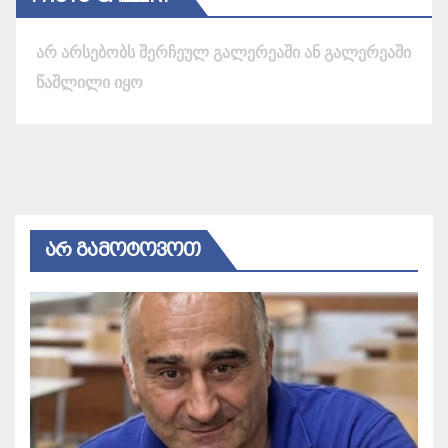
არ არსებობს შერჩეულ გალერეაში ან გალერეაში
წაშლილი იყო
ᲐᲠ ᲒᲐᲛᲝᲢᲝᲕᲝᲗ