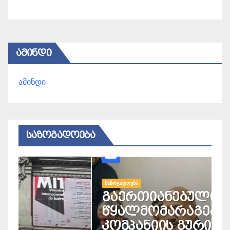
ᲐᲛᲘᲜᲓᲘ
ამინდი
ᲡᲐᲖᲝᲒᲐᲓᲝᲔᲑᲐ