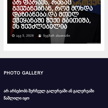
არ ფარავს, რასაც
გვეუბნებიან, რომ მოხდა
დაზიანება და მთელ
ქვეყანაში შუქი გაითიშა,
ეს შეუძლებელია
ᲐᲒᲕ 5, 2026
ᲜᲣᲒᲖᲐᲠ ᲐᲡᲐᲗᲘᲐᲜᲘ
PHOTO GALLERY
არ არსებობს შერჩეულ გალერეაში ან გალერეაში
წაშლილი იყო