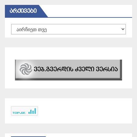
ᲐᲠᲥᲘᲕᲔᲑᲘ
არქივები