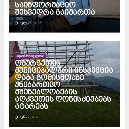
საინფორმაციო
შეხვედრა გაიმართა
ᲘᲕᲚ 25, 2026
ᲗᲕᲘᲗᲛᲛᲐᲠᲗᲕᲔᲚᲝᲑᲐ
ოზურგეთის
მუნიციპალური ინსპექცია
დაბა გომისმთაზე
უნებართვო
მშენებლობების
აღკვეთის ღონისძიებებს
ატარებს
ᲘᲕᲜ 29, 2026