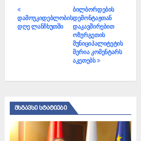
პოსტის
ბილბორდების
დამოუკიდებლობის
დემონტაჟთან
ნავიგაცია
დღე ლანჩხუთში
დაკავშირებით
ოზურგეთის
მუნიციპალიტეტის
მერია კომენტარს
აკეთებს
ᲛᲡᲒᲐᲕᲡᲘ ᲡᲢᲐᲢᲘᲔᲑᲘ