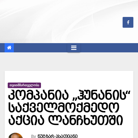
Skip
to
content
ᲗᲕᲘᲗᲛᲛᲐᲠᲗᲕᲔᲚᲝᲑᲐ
კომპანია „ჰუნანის“
საქველმოქმედო
აქცია ლანჩხუთში
By
ნუგზარ ასათიანი