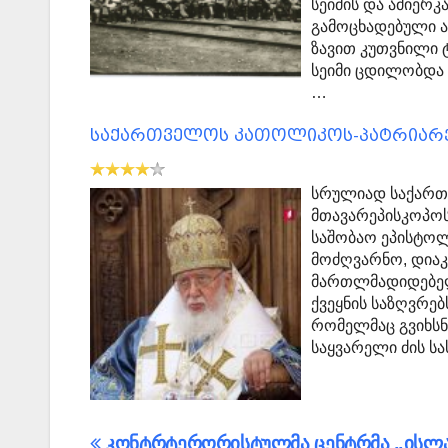
სეიმის და ამიერკ
გამოცხადებული ა
ზავით კუთვნილი 
სეიმი ცდილობდა
…
საქართველოს კათოლიკოს-პატრიარქ
სრულიად საქართ
მთავარეპისკოპოს
საშობაო ეპისტო
მოძღვარნო, დია
მართლმადიდებელი
ქვეყნის საზღვრე
რომელმაც გვიხსნ
საყვარელი ძის ს
პოსტის
კონტრტერორისტულმა ცენტრმა „ისლა