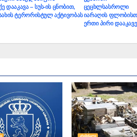
 დააკავა – სუს-ის ცნობით,
ცეცხლსასროლი
ა სახის ტერორისტულ აქტივობას
იარაღის ფლობისთ
ერთი პირი დააკავ
Ი
ᲙᲠᲘᲛᲘᲜᲐᲚᲘ