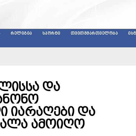
Ა
ᲠᲔᲚᲘᲒᲘᲐ
ᲡᲞᲝᲠᲢᲘ
ᲗᲕᲘᲗᲛᲛᲐᲠᲗᲕᲔᲚᲝᲑᲐ
ᲘᲡ
ლისსა და
ანონო
 იარაღები და
სალა ამოიღო