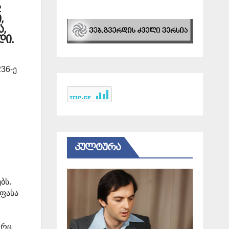
2
,
ა,
დი.
36-ე
ᲙᲣᲚᲢᲣᲠᲐ
ი
ბს.
აფასა
ორც