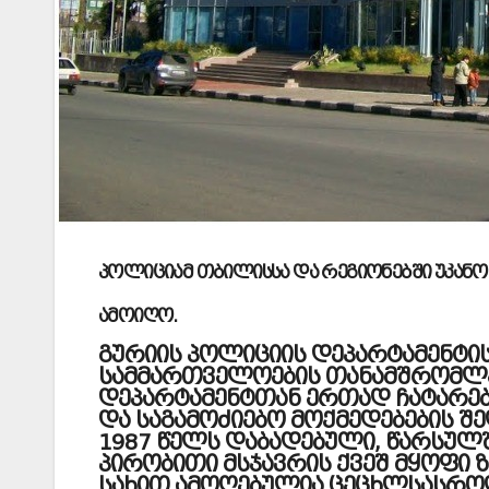
პოლიციამ თბილისსა და რეგიონებში უკან
ამოიღო.
გურიის პოლიციის დეპარტამენტი
სამმართველოების თანამშრომლე
დეპარტამენტთან ერთად ჩატარებ
და საგამოძიებო მოქმედებების შე
1987 წელს დაბადებული, წარსულ
პირობითი მსჯავრის ქვეშ მყოფი ზ.
სახით ამოღებულია ცეცხლსასროლი