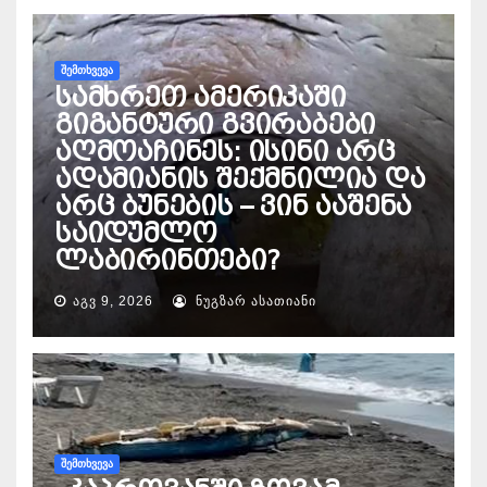
ᲨᲔᲛᲗᲮᲕᲔᲕᲐ
სამხრეთ ამერიკაში
გიგანტური გვირაბები
აღმოაჩინეს: ისინი არც
ადამიანის შექმნილია და
არც ბუნების – ვინ ააშენა
საიდუმლო
ლაბირინთები?
ᲐᲒᲕ 9, 2026
ᲜᲣᲒᲖᲐᲠ ᲐᲡᲐᲗᲘᲐᲜᲘ
ᲨᲔᲛᲗᲮᲕᲔᲕᲐ