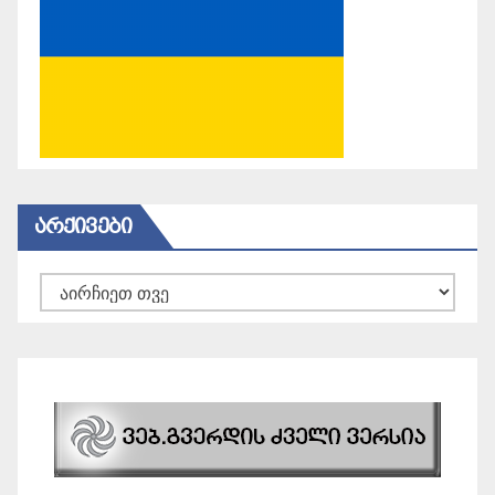
ᲐᲠᲥᲘᲕᲔᲑᲘ
არქივები