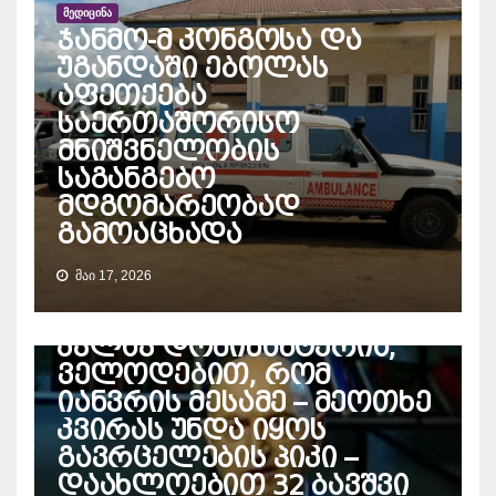
ᲛᲔᲓᲘᲪᲘᲜᲐ
ჯანმო-მ კონგოსა და
უგანდაში ებოლას
აფეთქება
საერთაშორისო
მნიშვნელობის
საგანგებო
მდგომარეობად
გამოაცხადა
ᲛᲐᲘ 17, 2026
ᲛᲔᲓᲘᲪᲘᲜᲐ
ივანე ჩხაიძე – გრიპი
კვლავ დომინანტურია,
ველოდებით, რომ
იანვრის მესამე – მეოთხე
კვირას უნდა იყოს
გავრცელების პიკი –
დაახლოებით 32 ბავშვი