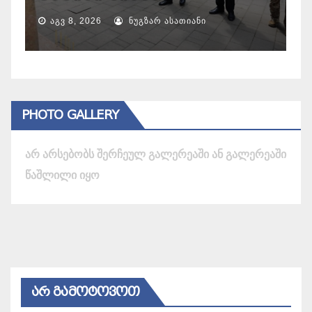
ᲐᲒᲕ 9, 2026
ᲜᲣᲒᲖᲐᲠ ᲐᲡᲐᲗᲘᲐᲜᲘ
PHOTO GALLERY
არ არსებობს შერჩეულ გალერეაში ან გალერეაში
წაშლილი იყო
ᲐᲠ ᲒᲐᲛᲝᲢᲝᲕᲝᲗ