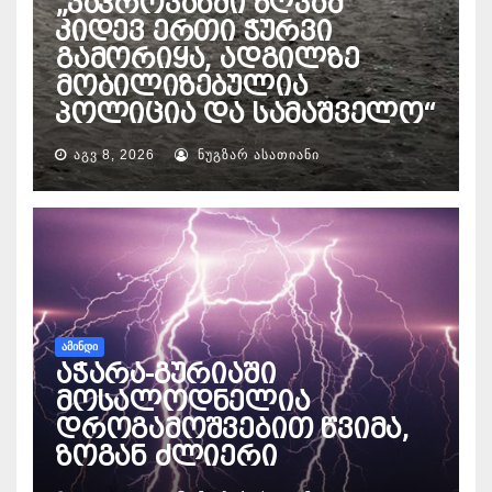
„კაპროვანში ზღვამ
კიდევ ერთი ჭურვი
გამორიყა, ადგილზე
მობილიზებულია
პოლიცია და სამაშველო“
ᲐᲒᲕ 8, 2026
ᲜᲣᲒᲖᲐᲠ ᲐᲡᲐᲗᲘᲐᲜᲘ
ᲐᲛᲘᲜᲓᲘ
აჭარა-გურიაში
მოსალოდნელია
დროგამოშვებით წვიმა,
ზოგან ძლიერი