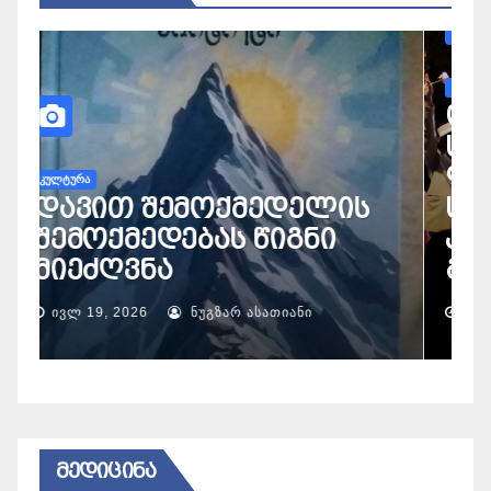
Კ
ო
ს
ᲙᲣᲚᲢᲣᲠᲐ
დავით შემოქმედელის
შემოქმედებას წიგნი
კ
მიეძღვნა
გ
ᲘᲕᲚ 19, 2026
ᲜᲣᲒᲖᲐᲠ ᲐᲡᲐᲗᲘᲐᲜᲘ
ᲛᲔᲓᲘᲪᲘᲜᲐ
ᲛᲮᲐᲠᲔ
აფხაზეთის
ავტონომიური
ᲛᲔᲓᲘᲪᲘᲜᲐ
რესპუბლიკის