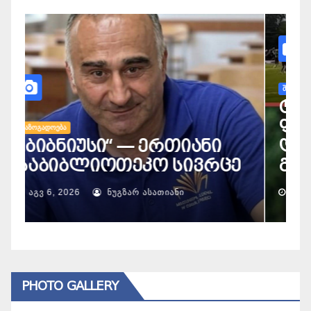
ᲨᲔ
ფ
ᲡᲐᲖᲝᲒᲐᲓᲝᲔᲑᲐ
„ბიბნიუსი“ — ერთიანი
დ
საბიბლიოთეკო სივრცე
ᲐᲒᲕ 6, 2026
ᲜᲣᲒᲖᲐᲠ ᲐᲡᲐᲗᲘᲐᲜᲘ
PHOTO GALLERY