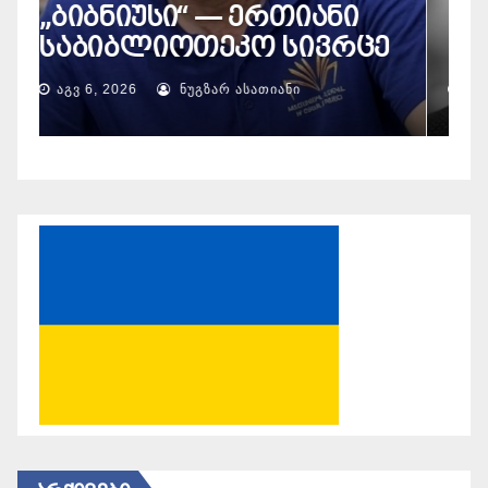
„ბიბნიუსი“ — ერთიანი
ვ
საბიბლიოთეკო სივრცე
„
ᲐᲒᲕ 6, 2026
ᲜᲣᲒᲖᲐᲠ ᲐᲡᲐᲗᲘᲐᲜᲘ