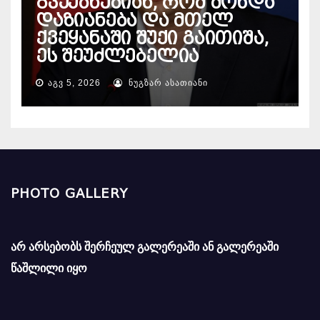
გვეუბნებიან, რომ მოხდა
დაზიანება და მთელ
ქვეყანაში შუქი გაითიშა,
ეს შეუძლებელია
ᲐᲒᲕ 5, 2026
ᲜᲣᲒᲖᲐᲠ ᲐᲡᲐᲗᲘᲐᲜᲘ
PHOTO GALLERY
არ არსებობს შერჩეულ გალერეაში ან გალერეაში
წაშლილი იყო