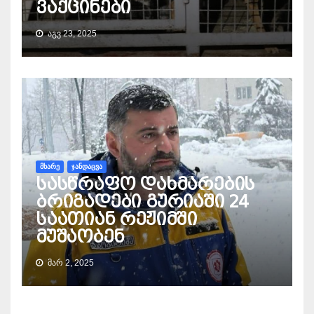
ვაქცინები
ᲐᲒᲕ 23, 2025
ᲛᲮᲐᲠᲔ
ᲯᲐᲜᲓᲐᲪᲕᲐ
სასწრაფო დახმარების
ბრიგადები გურიაში 24
საათიან რეჟიმში
მუშაობენ
ᲛᲐᲠ 2, 2025