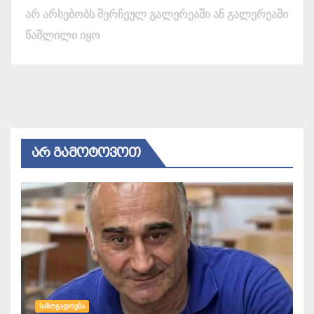
არ არსებობს შერჩეულ გალერეაში ან გალერეაში
წაშლილი იყო
ᲐᲠ ᲒᲐᲛᲝᲢᲝᲕᲝᲗ
ᲡᲐᲖᲝᲒᲐᲓᲝᲔᲑᲐ