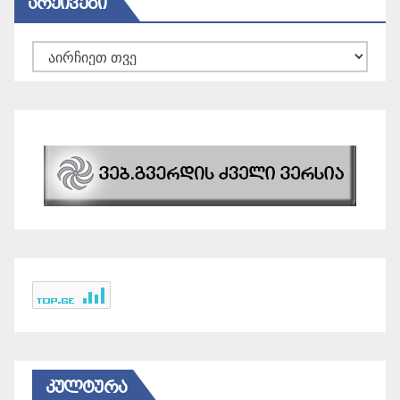
ᲐᲠᲥᲘᲕᲔᲑᲘ
არქივები
ᲙᲣᲚᲢᲣᲠᲐ