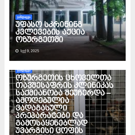
ᲯᲐᲜᲓᲐᲪᲕᲐ
უფასო სკრინინგ
კვლევების აქცია
ოზურგეთში
ᲡᲔᲥ 9, 2025
ᲯᲐᲜᲓᲐᲪᲕᲐ
ოზურგეთის ცხოველთა
თავშესაფრის კლინიკას
საქმიანობა შეუჩერდა –
ამოღებულია
ვადაგასული
პრეპარატები და
გამოსაყენებლად
უვარგისი ცოფის