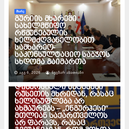
ᲛᲮᲐᲠᲔ
გურიის მხარეში
სახელმწიფო
რწმუნებულის
ხელმძღვანელობით
სამხარეო-
საკონსულტაციო საბჭოს
სხდომა გაიმართა
ᲔᲜᲔᲠᲒᲔᲢᲘᲙᲐ
პაატა დავითაია – ეჭვი
ᲐᲒᲕ 6, 2026
ᲜᲣᲒᲖᲐᲠ ᲐᲡᲐᲗᲘᲐᲜᲘ
მაქვს, ხდება
დივერსიული შეტევები
რუსეთის მხრიდან, რასაც
ხელისუფლება არ
ახმაურებს – „ენგურჰესი“
მთლიან საქართველოს
არ ფარავს, რასაც