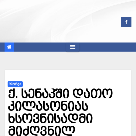
Skip
to
content
ᲡᲞᲝᲠᲢᲘ
ქ. სენაკში დათო
კილასონიას
ხსოვნისადმი
მიძღვნილ