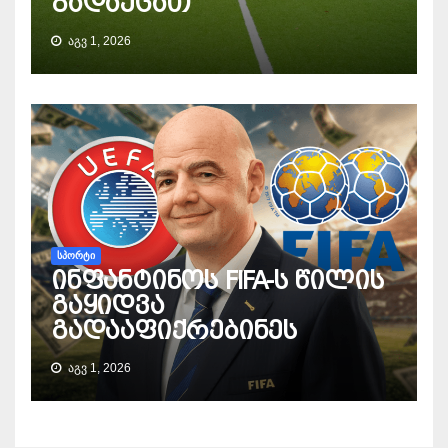
გადაეცათ
ᲐᲒᲕ 1, 2026
ᲡᲞᲝᲠᲢᲘ
ინფანტინოს FIFA-ს წილის
გაყიდვა
გადააფიქრებინეს
ᲐᲒᲕ 1, 2026