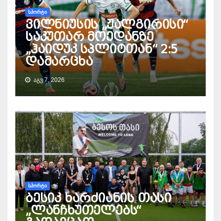
ᲡᲞᲝᲠᲢᲘ
ვილნიუსის „ჟალგირისი“
საკუთარ მოედანზე
„ჰაიდუკ სპლიტთან“ 2:5
დამარცხა
ᲐᲒᲕ 7, 2026
ᲡᲞᲝᲠᲢᲘ
ბესიკ ხარძიანის თასი
„ლანჩხუთელებს“