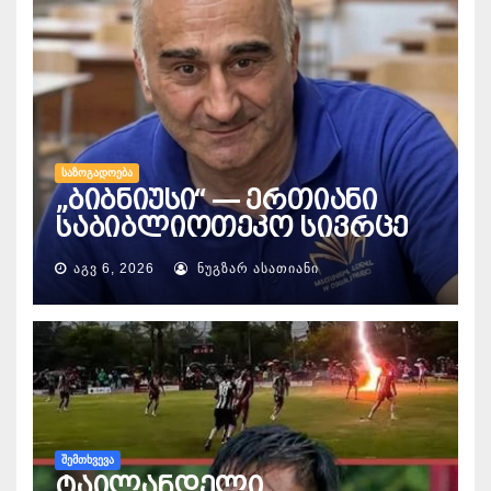
ᲡᲐᲖᲝᲒᲐᲓᲝᲔᲑᲐ
„ბიბნიუსი“ — ერთიანი
საბიბლიოთეკო სივრცე
ᲐᲒᲕ 6, 2026
ᲜᲣᲒᲖᲐᲠ ᲐᲡᲐᲗᲘᲐᲜᲘ
ᲨᲔᲛᲗᲮᲕᲔᲕᲐ
ტაილანდელი