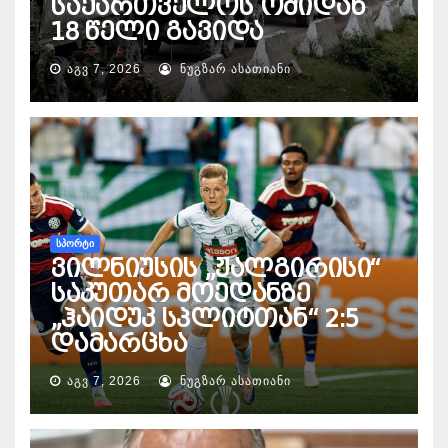
საქართველოს ომიდან
18 წელი გავიდა
ᲐᲒᲕ 7, 2026
ᲜᲣᲒᲖᲐᲠ ᲐᲡᲐᲗᲘᲐᲜᲘ
ᲡᲞᲝᲠᲢᲘ
ვილნიუსის „ჟალგირისი“
საკუთარ მოედანზე
„ჰაიდუკ სპლიტთან“ 2:5
დამარცხა
ᲐᲒᲕ 7, 2026
ᲜᲣᲒᲖᲐᲠ ᲐᲡᲐᲗᲘᲐᲜᲘ