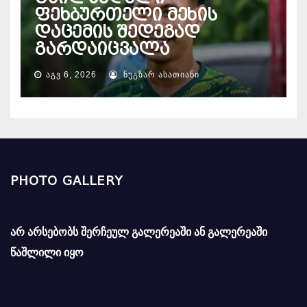
ფეხბურთელი მეხის
დაცემის შედეგად
გარდაიცვალა
ᲐᲒᲕ 6, 2026
ᲜᲣᲒᲖᲐᲠ ᲐᲡᲐᲗᲘᲐᲜᲘ
PHOTO GALLERY
არ არსებობს შერჩეულ გალერეაში ან გალერეაში
წაშლილი იყო