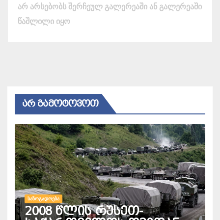
არ არსებობს შერჩეულ გალერეაში ან გალერეაში
წაშლილი იყო
ᲐᲠ ᲒᲐᲛᲝᲢᲝᲕᲝᲗ
ᲡᲐᲖᲝᲒᲐᲓᲝᲔᲑᲐ
2008 წლის რუსეთ-