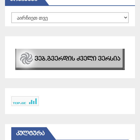
არქივები
ᲙᲣᲚᲢᲣᲠᲐ