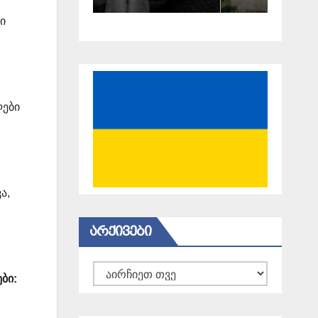
ი
ლები
ა,
ᲐᲠᲥᲘᲕᲔᲑᲘ
არქივები
ბი: