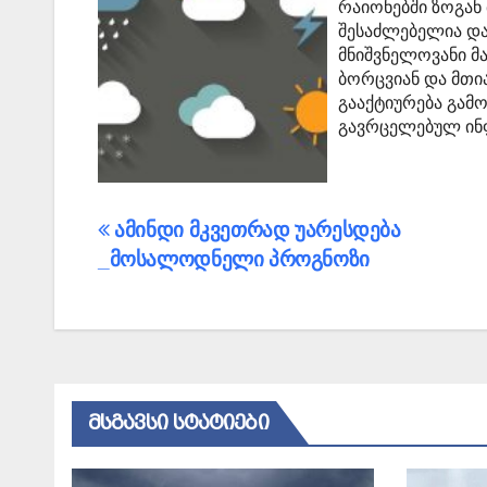
რაიონებში ზოგან
შესაძლებელია დ
მნიშვნელოვანი მ
ბორცვიან და მთი
გააქტიურება გამო
გავრცელებულ ინ
პოსტის
ამინდი მკვეთრად უარესდება
_მოსალოდნელი პროგნოზი
ნავიგაცია
ᲛᲡᲒᲐᲕᲡᲘ ᲡᲢᲐᲢᲘᲔᲑᲘ