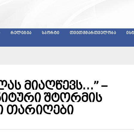
Ა
ᲠᲔᲚᲘᲒᲘᲐ
ᲡᲞᲝᲠᲢᲘ
ᲗᲕᲘᲗᲛᲛᲐᲠᲗᲕᲔᲚᲝᲑᲐ
ᲘᲡ
ლას მიაღწევს…” –
ნიტური შტორმის
 თარიღები