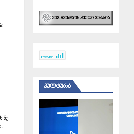
ნი
ᲙᲣᲚᲢᲣᲠᲐ
ს ნუ
დ.