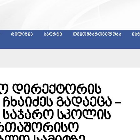
Ა
ᲠᲔᲚᲘᲒᲘᲐ
ᲡᲞᲝᲠᲢᲘ
ᲗᲕᲘᲗᲛᲛᲐᲠᲗᲕᲔᲚᲝᲑᲐ
ᲘᲡ
სო დირექტორის
ხაიძეს გადაეცა –
 საჯარო სკოლის
ერთაშორისო