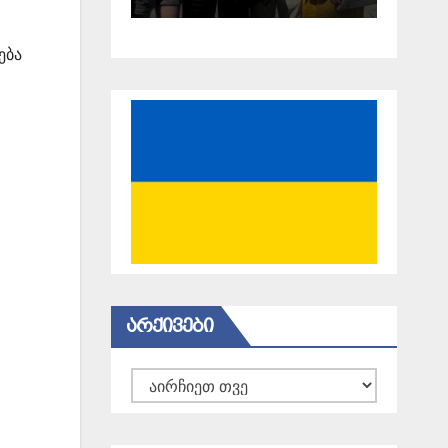
18 წელი
გავიდა
ება
ᲐᲠᲥᲘᲕᲔᲑᲘ
არქივები