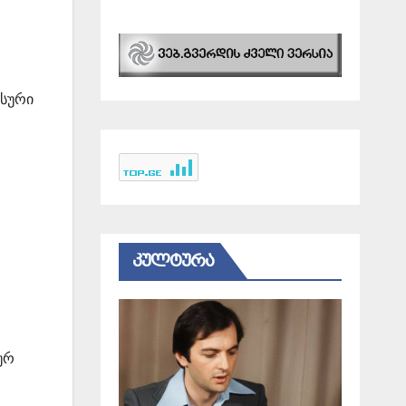
ისური
ᲙᲣᲚᲢᲣᲠᲐ
ურ