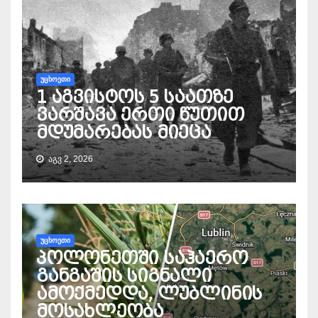
ᲣᲪᲮᲝᲔᲗᲘ
1 აგვისტოს 5 საათზე
ვარშავა ერთი წუთით
მდუმარებას მიეცა
ᲐᲒᲕ 2, 2026
ᲣᲪᲮᲝᲔᲗᲘ
პოლონეთში საჰაერო
განგაშის სიგნალი
ამოქმედდა, ლუბლინის
მოსახლეობა