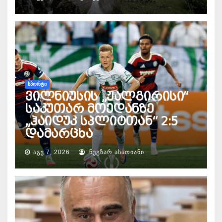
ᲡᲞᲝᲠᲢᲘ
ვილნიუსის „ჟალგირისი“
საკუთარ მოედანზე
„ჰაიდუკ სპლიტთან“ 2:5
დამარცხა
ᲐᲒᲕ 7, 2026
ᲜᲣᲒᲖᲐᲠ ᲐᲡᲐᲗᲘᲐᲜᲘ