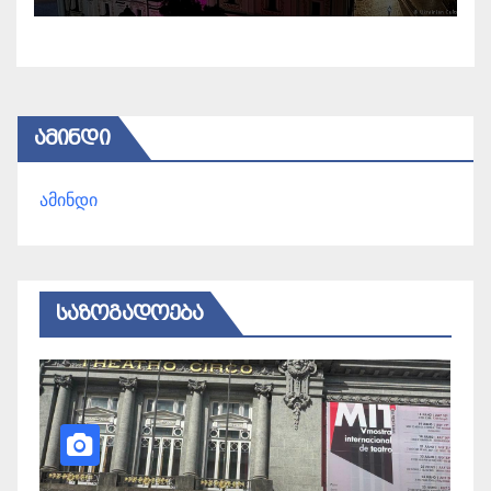
ᲐᲛᲘᲜᲓᲘ
ამინდი
ᲡᲐᲖᲝᲒᲐᲓᲝᲔᲑᲐ