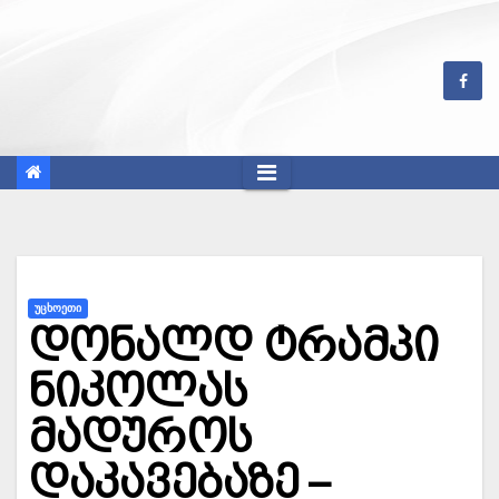
Skip
to
content
ᲣᲪᲮᲝᲔᲗᲘ
დონალდ ტრამპი
ნიკოლას
მადუროს
დაკავებაზე –