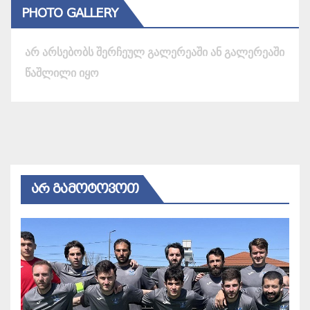
PHOTO GALLERY
არ არსებობს შერჩეულ გალერეაში ან გალერეაში
წაშლილი იყო
ᲐᲠ ᲒᲐᲛᲝᲢᲝᲕᲝᲗ