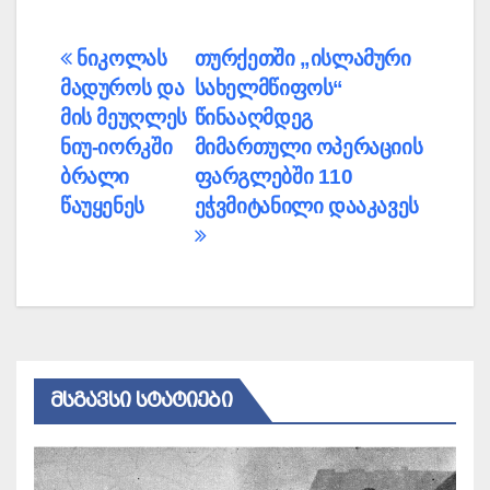
პოსტის
ნიკოლას
თურქეთში „ისლამური
მადუროს და
სახელმწიფოს“
ნავიგაცია
მის მეუღლეს
წინააღმდეგ
ნიუ-იორკში
მიმართული ოპერაციის
ბრალი
ფარგლებში 110
წაუყენეს
ეჭვმიტანილი დააკავეს
ᲛᲡᲒᲐᲕᲡᲘ ᲡᲢᲐᲢᲘᲔᲑᲘ