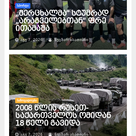
ᲡᲞᲝᲠᲢᲘ
„მერცხალმა“ სტუმრად
„არაგველებთან“ ფრე
ითამაშა
ᲐᲒᲕ 7, 2026
ᲜᲣᲒᲖᲐᲠ ᲐᲡᲐᲗᲘᲐᲜᲘ
ᲡᲐᲖᲝᲒᲐᲓᲝᲔᲑᲐ
2008 წლის რუსეთ-
საქართველოს ომიდან
18 წელი გავიდა
ᲐᲒᲕ 7, 2026
ᲜᲣᲒᲖᲐᲠ ᲐᲡᲐᲗᲘᲐᲜᲘ