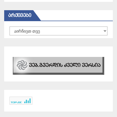
ᲐᲠᲥᲘᲕᲔᲑᲘ
არქივები