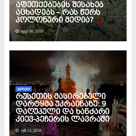
აფეთქებების შესახებ
აცხადებს – რას წერს
პოლონური მედია?
ᲘᲕᲚ 30, 2026
ᲣᲪᲮᲝᲔᲗᲘ
რუსეთის მასირებული
დარტყმა უკრაინაზე: 9
დაღუპული და ხანძარი
კიევ-პეჩერის ლავრაში
ᲘᲕᲜ 15, 2026