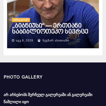
ᲡᲐᲖᲝᲒᲐᲓᲝᲔᲑᲐ
„ბიბნიუსი“ — ერთიანი
საბიბლიოთეკო სივრცე
ᲐᲒᲕ 6, 2026
ᲜᲣᲒᲖᲐᲠ ᲐᲡᲐᲗᲘᲐᲜᲘ
PHOTO GALLERY
არ არსებობს შერჩეულ გალერეაში ან გალერეაში
წაშლილი იყო