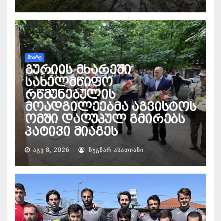
ᲛᲮᲐᲠᲔ
გურიის მხარეში
სახელმწიფო
რწმუნებულის
მოადგილეებმა აგვისტოს
ომში დაღუპულ გმირებს
პატივი მიაგეს
ᲐᲒᲕ 8, 2026
ᲜᲣᲒᲖᲐᲠ ᲐᲡᲐᲗᲘᲐᲜᲘ