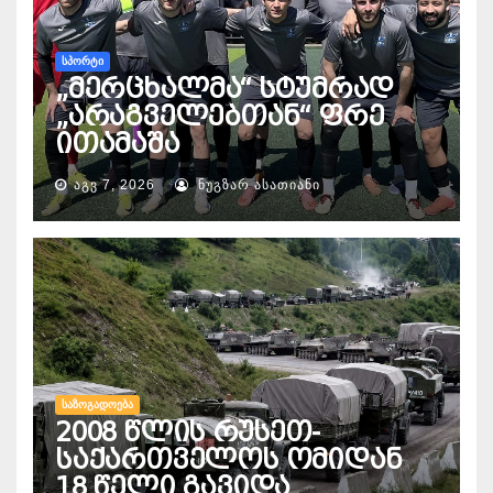
ᲡᲞᲝᲠᲢᲘ
„მერცხალმა“ სტუმრად
„არაგველებთან“ ფრე
ითამაშა
ᲐᲒᲕ 7, 2026
ᲜᲣᲒᲖᲐᲠ ᲐᲡᲐᲗᲘᲐᲜᲘ
ᲡᲐᲖᲝᲒᲐᲓᲝᲔᲑᲐ
2008 წლის რუსეთ-
საქართველოს ომიდან
18 წელი გავიდა