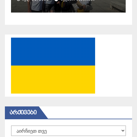
ᲐᲠᲥᲘᲕᲔᲑᲘ
არქივები