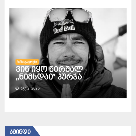
ᲡᲐᲖᲝᲒᲐᲓᲝᲔᲑᲐ
ვინ იყო ნირმალ
„ნიმსდაი“ პურჯა
ᲐᲒᲕ 2, 2026
ᲐᲛᲘᲜᲓᲘ