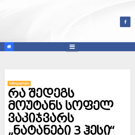
Skip
to
content
ᲡᲐᲖᲝᲒᲐᲓᲝᲔᲑᲐ
რა შედეგს
მოუტანს სოფელ
ვაკიჯვარს
„ნატანები 3 ჰესი“