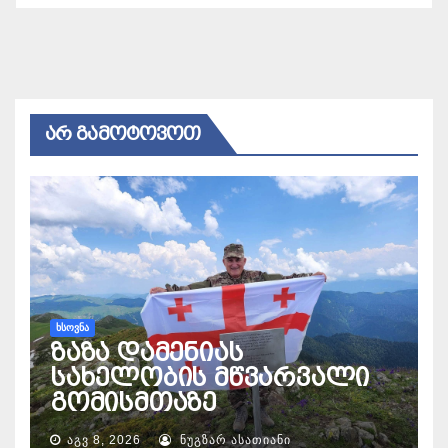
ᲐᲠ ᲒᲐᲛᲝᲢᲝᲕᲝᲗ
ᲮᲡᲝᲕᲜᲐ
ზაზა დამენიას
სახელობის მწვარვალი
გომისმთაზე
ᲐᲒᲕ 8, 2026
ᲜᲣᲒᲖᲐᲠ ᲐᲡᲐᲗᲘᲐᲜᲘ