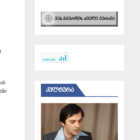
ე
ის
ᲙᲣᲚᲢᲣᲠᲐ
ანი