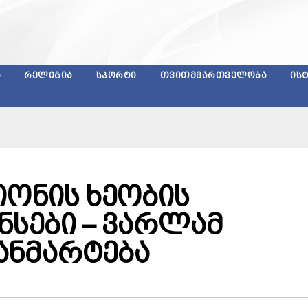
Ა
ᲠᲔᲚᲘᲒᲘᲐ
ᲡᲞᲝᲠᲢᲘ
ᲗᲕᲘᲗᲛᲛᲐᲠᲗᲕᲔᲚᲝᲑᲐ
ᲘᲡ
იონის ხეობის
ნსები – ვარლამ
ანმარტება