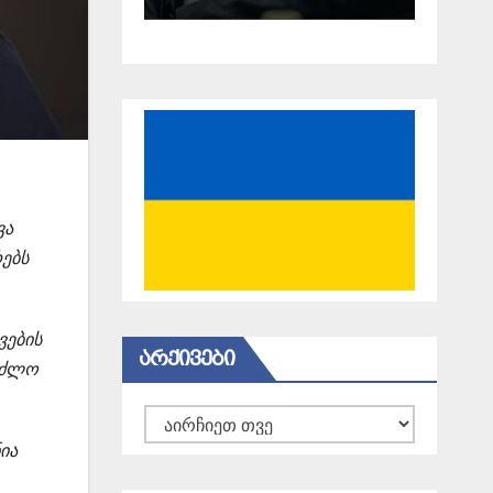
ვა
ებს
ვების
ᲐᲠᲥᲘᲕᲔᲑᲘ
ვეძლო
არქივები
ია