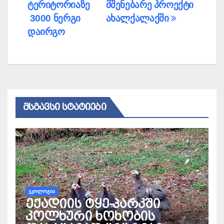
ტერიტორიაზე
მშენებარე პროექტი
3000 ნერგი
ახალქალაქში
დაირგო
ᲛᲡᲒᲐᲕᲡᲘ ᲡᲢᲐᲢᲘᲔᲑᲘ
ᲔᲙᲝᲚᲝᲒᲘᲐ
ექადიის ტყე-პარკში
კოლხური ხოხობის