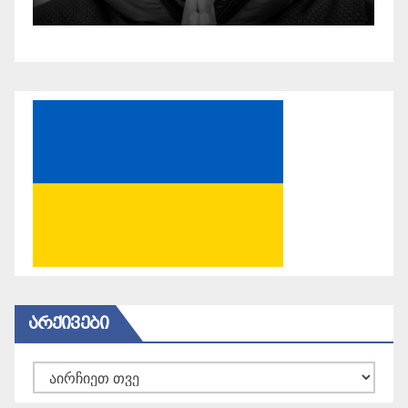
ᲐᲠᲥᲘᲕᲔᲑᲘ
არქივები