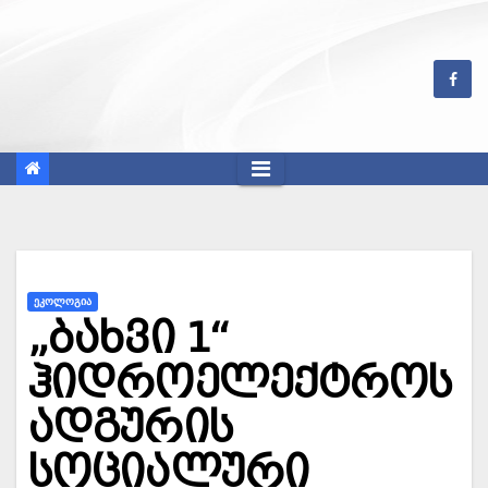
Skip
to
content
ᲔᲙᲝᲚᲝᲒᲘᲐ
„ბახვი 1“
ჰიდროელექტროს
ადგურის
სოციალური