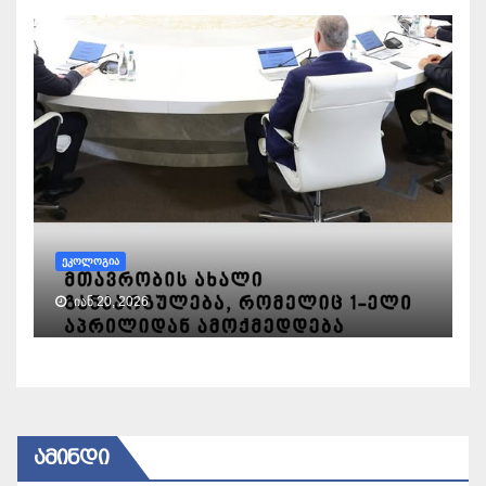
ᲔᲙᲝᲚᲝᲒᲘᲐ
ᲘᲐᲜ 20, 2026
ᲐᲛᲘᲜᲓᲘ