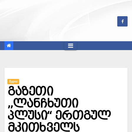
Skip
to
content
ᲛᲔᲓᲘᲐ
გაზეთი
,,ლანჩხუთი
პლუსი“ ერთგულ
მკითხველს