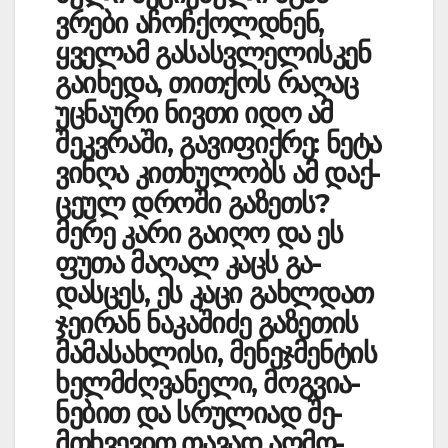
ვრები აჩოჩქო­ლდნენ,
ყველამ გასას­ვლელისკენ
გაიხედა, თით­ქოს რაღაც
უცნაური ნივთი იდო ამ
შეკვრაში, გავიფიქრე: ნეტა
ვინღა კითხულობს ამ დაქ­
ცეულ დრო­ში გაზეთს?
მერე კარი გაიღო და ეს
ფუთა მაღალ კაცს გა­
დასცეს, ეს კაცი გახ­ლდათ
ჯე­ირან ნაკაშიძე გა­ზეთის
მა­მასახლისი, მენეჯმენტის
ხე­ლმძღვანელი, მოგ­ვია­
ნებით და სრულიად შე­
მთხვე­ვით თავად აღ­მო­