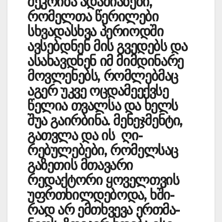
შეკრიბა ადამიანები,
რომელთა წერილები
სხვადასხვა პერიოდში
ავსებდნენ მის გვედებს და
ასახავდნენ იმ მიმდინარე
მოვლენებს, რომლებმაც
აგერ უკვე ოცდამეექვსე
წელია თვალსა და ხელს
შუა გა­ირბინა. მენეჯმენტი,
გათვლა და ის ღი­­
რებულებები, რომელსაც
გაზ­ეთის მთავარი
რედაქტორი ყოვ­ელთვის
უფრთხილ­დებოდა, ხში­
რად არ ემთხვევა ერთ­მა­