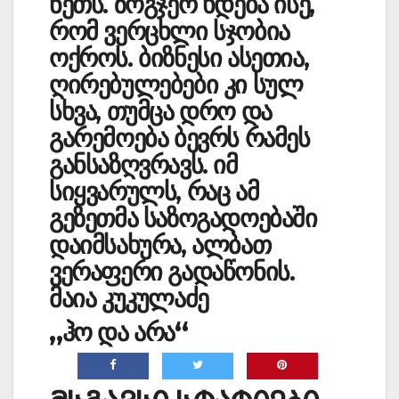
ნეთს. ზოგჯერ ხდება ისე,
რომ ვერცხლი სჯობია
ოქროს. ბიზნესი ასე­თია,
ღირებულებები კი სულ
სხვა, თუმცა დრო და
გარემოება ბევრს რამეს
გან­საზღვრავს. იმ
სიყვარულს, რაც ამ
გეზეთმა სა­ზოგადოებაში
და­იმსახურა, ალ­ბათ
ვერაფერი გა­დაწონის.
მაია
კუკულაძე
„ჰო და არა“