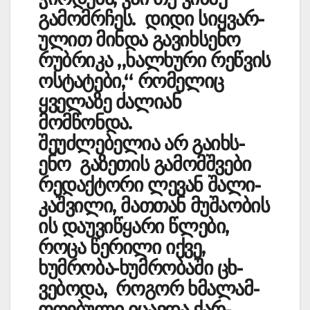
გამომრჩეს. დიდი სიყვარ­
ულით მინდა გავიხსენო
რუბრიკა „ხა­ლ­­ხური რე­წვის
ოსტატები,“ რომელიც
ყველაზე ძალიან
მომწონდა.
შეუძლებელია არ გა­იხს­
ენო გაზეთის გამომშვები
რედაქტორი ლევან შა­ლი­
კა­შვილი, მათთან მუ­შაობის
ის დაუვიწყარი წლები,
როცა წერილი იქვე,
ხუმრობა-ხუმრობაში ცხ­­
ვებოდა, როგორ ხმა­­­­ლამ­
ოღ­ებ­ული იც­ავდა ქა­რ­