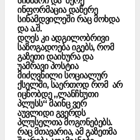
სიზმარი და მერე
ინფორმაცია დაწერე
სინამდვი­ლეში რაც მოხდა
და ა.შ.
დღეს კი ადგილობრივი
საზოგადოება იგებს, რომ
გაზეთი დაიხურა და
უამრავი პოსტია
მიძღვნილი სოციალურ
ქსელში, საერთოდ რომ არ
იცნობდე „ლანჩხუთი
პლუსს“ მაინც ვერ
აუვლიდი გვერდს
პლუსელთა მოგონებებს.
რაც მთავარია, ამ გაზეთმა