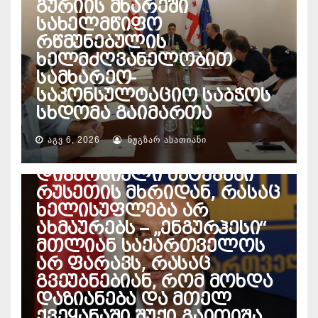
გურიის მხარეში
სახელმწიფო
რწმუნებულის
ხელმძღვანელობით
სამხარეო-
საკონსულტაციო საბჭოს
სხდომა გაიმართა
ᲔᲜᲔᲠᲒᲔᲢᲘᲙᲐ
პაატა დავითაია – ეჭვი
ᲐᲒᲕ 6, 2026
ᲜᲣᲒᲖᲐᲠ ᲐᲡᲐᲗᲘᲐᲜᲘ
მაქვს, ხდება
დივერსიული შეტევები
რუსეთის მხრიდან, რასაც
ხელისუფლება არ
ახმაურებს – „ენგურჰესი“
მთლიან საქართველოს
არ ფარავს, რასაც
გვეუბნებიან, რომ მოხდა
დაზიანება და მთელ
ქვეყანაში შუქი გაითიშა,