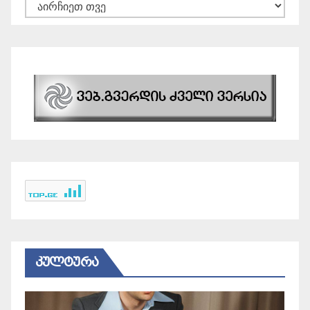
არქივები
ᲙᲣᲚᲢᲣᲠᲐ