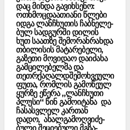
დაც მინდა გავიხსენო:
ოთხ­მოც­­დ­ა­ათ­იანი წლე­­­­ბი
იდგა ლანჩხ­უთ­ის ჩაბნ­ელე­
ბულ სადგუ­რში დი­­ლის
ხუთ საათზე შემო­რახ­რახდა
თბილ­ის­ის მატა­რე­ბელი,
გაზე­თი მოვიდაო და­იძახა
გამცილებელმა და
თეთრქაღა­ლ­დ­შემოხ­ვე­ული
ფუ­თა, რომლის გამოწ­ეულ
ყუ­რზე ეწერა „ლა­ნჩხუთი
პლუ­სი“ წინ გამოიტანა და
ჩა­ს­­ას­ვლელ კა­რთან
დადო, ახალ­გამო­ღვი­ძ­ე­
ბული შე­ცი­ებ­ული მგზა­