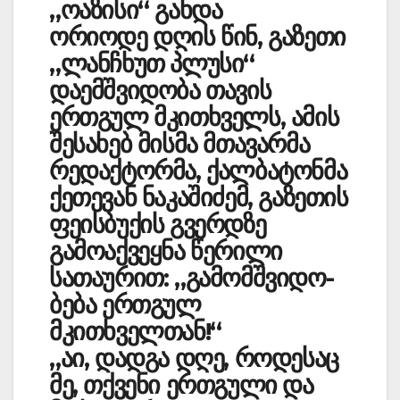
„ოაზისი“ გახდა
ორიოდე დღის წინ, გაზეთი
„ლანჩხუთ პლუსი“
დაემშვი­დ­ობა თავის
ერთგულ მკითხველს, ამის
შესახებ მისმა მთავარმა
რედაქტორმა, ქალბატონმა
ქეთ­ევან ნაკაშიძემ, გაზეთის
ფეისბუქის გვერდზე
გამოაქვეყნა წე­რილი
სათაურით: „გამომშვიდ­ო­
ბება ერთგულ
მკითხველთან!“
„აი, დადგა დღე, როდესაც
მე, თქვენი ერთგული და