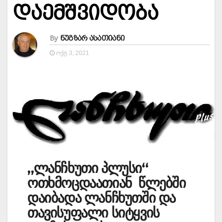
დაემშვიდობა
By
ნუგზარ ასათიანი
ᲝᲥᲢ 3, 2021
„ლანჩხუთი პლუსი“
ოთხმოცდაათიან წლებში
დაიბადა ლანჩხუთში და
თავისუფალი სიტყვის