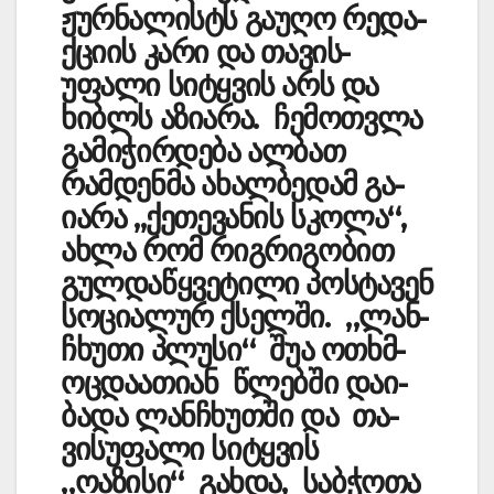
ჟურნალისტს გაუღო რედა­
ქციის კარი და თავის­
უფალი სიტყვის არს და
ხიბლს აზიარა. ჩემოთვლა
გამიჭირ­დე­ბა ალბათ
რამდენმა ახა­ლბედამ გა­
იარა ,,ქე­თე­ვანის სკოლა“,
ახლა რომ რიგრიგობით
გულ­დ­ა­წყ­ვეტილი პოს­ტავენ
სო­­ცი­ალურ ქსელ­ში. „ლა­­ნ­
ჩხ­უთი პლუსი“ შუა ოთ­ხ­მ­
ოცდაათიან წლე­­­­ბში და­­­­­ი­­
ბადა ლა­ნ­ჩხ­უ­თში და თა­­
ვისუფალი სიტყვის
„ოაზისი“ გახდა, საბჭ­ო­თა