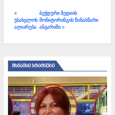
პოსტის
ბეჭდური მედიის
უსახელოს
მონიტორინგის წინასწარი
ნავიგაცია
აღიარება
ანგარიში
ᲛᲡᲒᲐᲕᲡᲘ ᲡᲢᲐᲢᲘᲔᲑᲘ