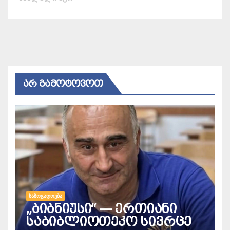
ᲐᲠ ᲒᲐᲛᲝᲢᲝᲕᲝᲗ
ᲡᲐᲖᲝᲒᲐᲓᲝᲔᲑᲐ
„ბიბნიუსი“ — ერთიანი
საბიბლიოთეკო სივრცე