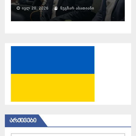
ᲐᲒᲕ 6, 2026
ᲜᲣᲒᲖᲐᲠ ᲐᲡᲐᲗᲘᲐᲜᲘ
ᲐᲠᲥᲘᲕᲔᲑᲘ