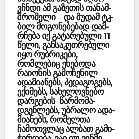
ვჩნდი ამ გაზეთის თა­ნა­მ­
შრომელი და მუდამ ტკ­
ბილ მო­გონებებად დამ­
რჩება იქ გატარებული 11
წელი, განსა­კუთრებული
იყო რუ­ბრი­კები,
რომლებიც ეხებოდა
რაიონის გამ­ოჩენილ
ადამიანებს, პედაგოგებს,
ექიმებს, სახელო­ვნებო
დარგების წარმო­მა­
დგენლებს, უბრა­ლო ადა­
მიანებს, რომელთა
ჩამოთვ­ლაც ალ­ბათ გამი­
ჭირ­დება, ვაი თუ ვინმე