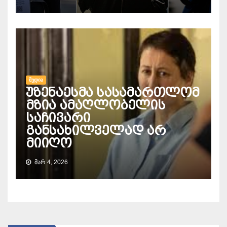
ᲛᲔᲓᲘᲐ
უზენაესმა სასამართლომ
მზია ამაღლობელის
საჩივარი
განსახილველად არ
მიიღო
ᲛᲐᲠ 4, 2026