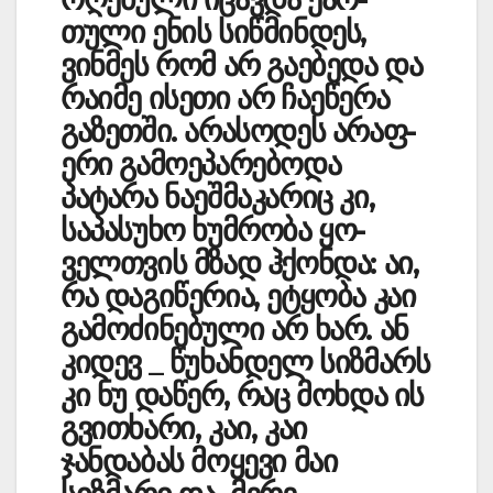
თული ენ­ის სიწმინდეს,
ვინმეს რომ არ გაებედა და
რაიმე ის­ეთი არ ჩა­ეწერა
გაზე­თში. არასოდეს არა­ფ­
ერი გამოეპარებოდა
პატარა ნაეშმა­კარიც კი,
საპასუხო ხუმრობა ყო­
ველთვის მზად ჰქონდა: აი,
რა დაგიწერია, ეტყობა კაი
გამო­ძინებული არ ხარ. ან
კიდევ _ წუხანდელ სიზმარს
კი ნუ და­წერ, რაც მოხდა ის
გვი­თხარი, კაი, კაი
ჯანდაბას მოყევი მაი