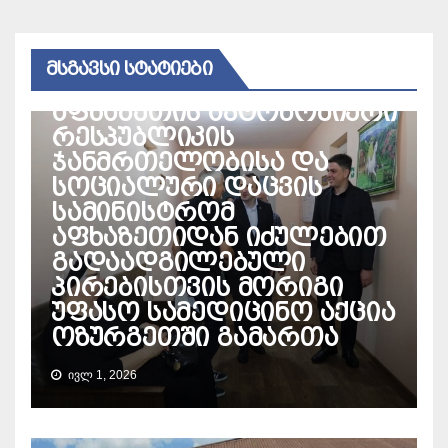
ᲛᲡᲒᲐᲕᲡᲘ ᲡᲢᲐᲢᲘᲔᲑᲘ
ᲛᲔᲓᲘᲪᲘᲜᲐ
ᲛᲮᲐᲠᲔ
აფხაზეთის ავტონომიური
რესპუბლიკის
ჯანმრთელობისა და
სოციალური დაცვის
სამინისტრომ
აფხაზეთიდან იძულებით
გადაადგილებული
პირებისთვის მორიგი
უფასო სამედიცინო აქცია
ოზურგეთში გამართა
ᲘᲕᲚ 1, 2026