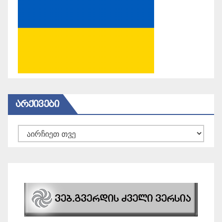
ᲐᲠᲥᲘᲕᲔᲑᲘ
არქივები