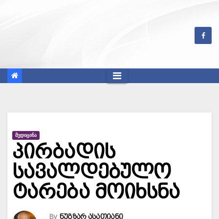
Skip
to
content
ᲛᲔᲓᲘᲪᲘᲜᲐ
პირბადის
სავალდებულო
ტარება მოიხსნა
By
ნუგზარ ასათიანი