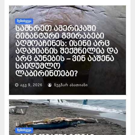
ᲨᲔᲛᲗᲮᲕᲔᲕᲐ
სამხრეთ ამერიკაში
გიგანტური გვირაბები
აღმოაჩინეს: ისინი არც
ადამიანის შექმნილია და
არც ბუნების – ვინ ააშენა
საიდუმლო
ლაბირინთები?
ᲐᲒᲕ 9, 2026
ᲜᲣᲒᲖᲐᲠ ᲐᲡᲐᲗᲘᲐᲜᲘ
ᲨᲔᲛᲗᲮᲕᲔᲕᲐ