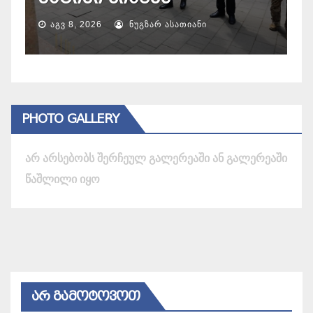
ᲐᲒᲕ 9, 2026
ᲜᲣᲒᲖᲐᲠ ᲐᲡᲐᲗᲘᲐᲜᲘ
PHOTO GALLERY
არ არსებობს შერჩეულ გალერეაში ან გალერეაში
წაშლილი იყო
ᲐᲠ ᲒᲐᲛᲝᲢᲝᲕᲝᲗ