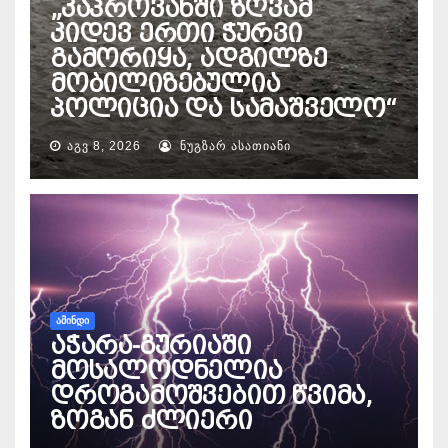
„კაპროვანში ზღვამ
კიდევ ერთი ჭურვი
გამორიყა, ადგილზე
მობილიზებულია
პოლიცია და სამაშველო“
ᲐᲒᲕ 8, 2026
ᲜᲣᲒᲖᲐᲠ ᲐᲡᲐᲗᲘᲐᲜᲘ
ᲐᲛᲘᲜᲓᲘ
აჭარა-გურიაში
მოსალოდნელია
დროგამოშვებით წვიმა,
ზოგან ძლიერი