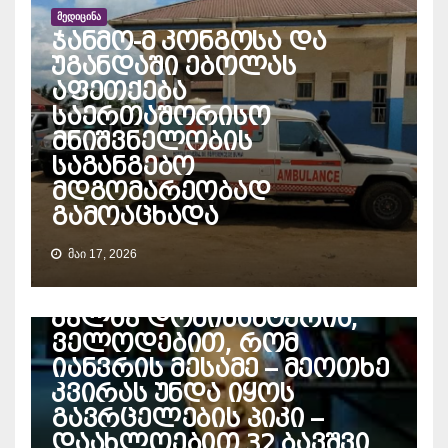
ᲛᲔᲓᲘᲪᲘᲜᲐ
ჯანმო-მ კონგოსა და
უგანდაში ებოლას
აფეთქება
საერთაშორისო
მნიშვნელობის
საგანგებო
მდგომარეობად
გამოაცხადა
ᲛᲐᲘ 17, 2026
ᲛᲔᲓᲘᲪᲘᲜᲐ
ივანე ჩხაიძე – გრიპი
კვლავ დომინანტურია,
ველოდებით, რომ
იანვრის მესამე – მეოთხე
კვირას უნდა იყოს
გავრცელების პიკი –
დაახლოებით 32 ბავშვი