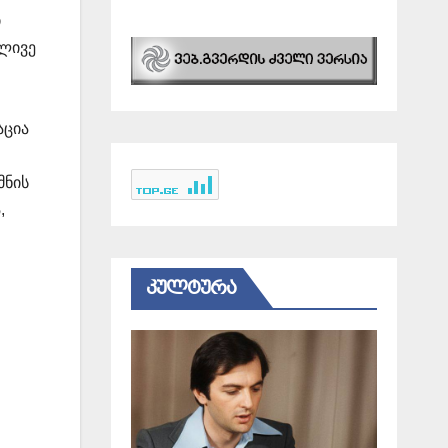
ი
ელივე
აცია
მნის
,
ᲙᲣᲚᲢᲣᲠᲐ