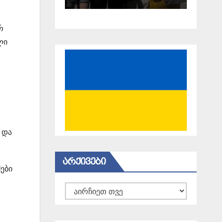
18 წელი
გავიდა
რ
ლი
 და
ᲐᲠᲥᲘᲕᲔᲑᲘ
ები
არქივები