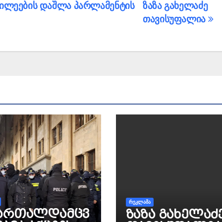
ილეების დაშლა პარლამენტის
ზაზა გახელაძე
თავისუფალია
ᲠᲔᲙᲚᲐᲛᲐ
ართალდამცვ
ზაზა გახელაძ