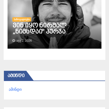
ᲡᲐᲖᲝᲒᲐᲓᲝᲔᲑᲐ
ვინ იყო ნირმალ
„ნიმსდაი“ პურჯა
ᲐᲒᲕ 2, 2026
ᲐᲛᲘᲜᲓᲘ
ამინდი