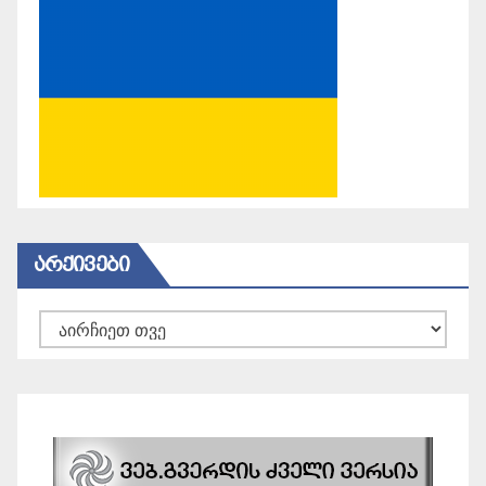
ᲐᲠᲥᲘᲕᲔᲑᲘ
არქივები