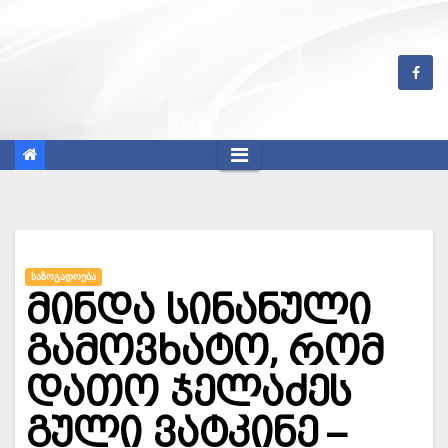
Skip
to
content
ᲡᲐᲖᲝᲒᲐᲓᲝᲔᲑᲐ
მინდა სინანული
გამოვხატო, რომ
დათო ჯელაძეს
გული ვატკინე –