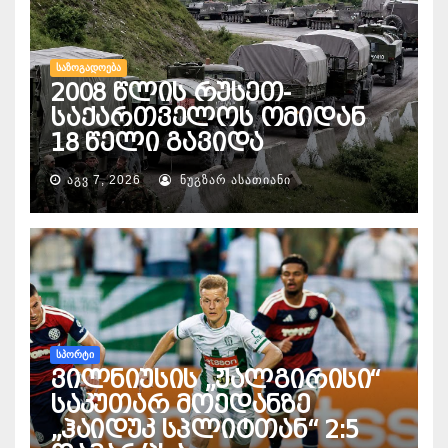
ᲡᲐᲖᲝᲒᲐᲓᲝᲔᲑᲐ
2008 წლის რუსეთ-
საქართველოს ომიდან
18 წელი გავიდა
ᲐᲒᲕ 7, 2026
ᲜᲣᲒᲖᲐᲠ ᲐᲡᲐᲗᲘᲐᲜᲘ
ᲡᲞᲝᲠᲢᲘ
ვილნიუსის „ჟალგირისი“
საკუთარ მოედანზე
„ჰაიდუკ სპლიტთან“ 2:5