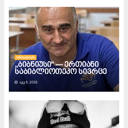
ᲡᲐᲖᲝᲒᲐᲓᲝᲔᲑᲐ
„ბიბნიუსი“ — ერთიანი
საბიბლიოთეკო სივრცე
ᲐᲒᲕ 6, 2026