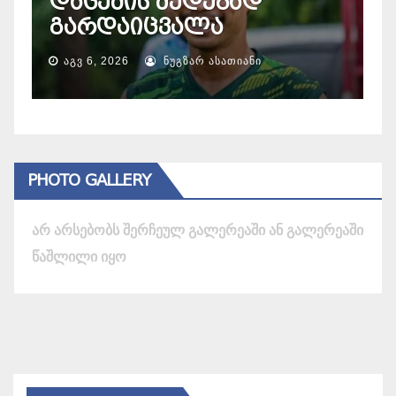
„არაგველებთან“ ფრე
ითამაშა
1
ᲐᲒᲕ 7, 2026
ᲜᲣᲒᲖᲐᲠ ᲐᲡᲐᲗᲘᲐᲜᲘ
PHOTO GALLERY
არ არსებობს შერჩეულ გალერეაში ან გალერეაში
წაშლილი იყო