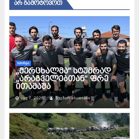
ᲐᲠ ᲒᲐᲛᲝᲢᲝᲕᲝᲗ
ᲡᲞᲝᲠᲢᲘ
„მერცხალმა“ სტუმრად
„არაგველებთან“ ფრე
ითამაშა
ᲐᲒᲕ 7, 2026
ᲜᲣᲒᲖᲐᲠ ᲐᲡᲐᲗᲘᲐᲜᲘ