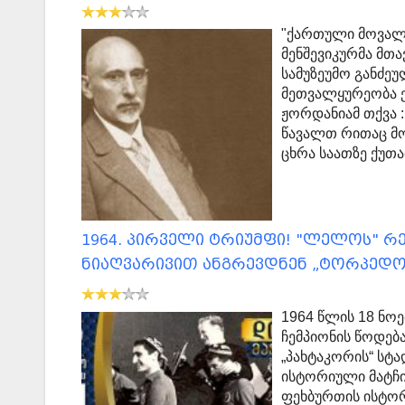
"ქართული მოვალ
მენშევიკურმა მთ
სამუზეუმო განძეუ
მეთვალყურეობა ე
ჟორდანიამ თქვა 
წავალთ რითაც მო
ცხრა საათზე ქუთა
1964. პირველი ტრიუმფი! "ლელოს" რ
ნიაღვარივით ანგრევდნენ „ტორპედოს
1964 წლის 18 ნო
ჩემპიონის წოდება
„პახტაკორის“ სტ
ისტორიული მატჩი
ფეხბურთის ისტორ