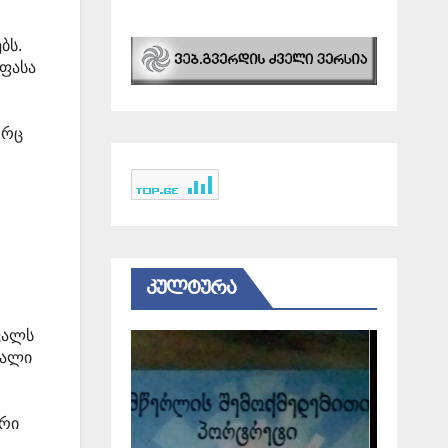
ი
ბს.
აფასა
ორც
ი
ᲙᲣᲚᲢᲣᲠᲐ
ვალს
ხალი
ორი