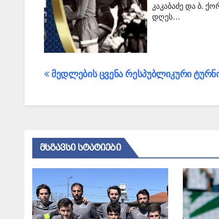
კაკაბაძე და ბ. ქ
დღეს…
პოსტის
მედლების ცვენა რესპუბლიკური ტურნ
ნავიგაცია
ᲛᲡᲒᲐᲕᲡᲘ ᲡᲢᲐᲢᲘᲔᲑᲘ