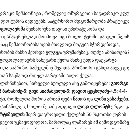
დრაკო ჩემპიონატი , რომელიც ოზურგეთის საჭადრაკო კლუ
ოლო ტურის შედეგებს, სატურნირო მდგომარეობა პრაქტიკ
ოგოლაურმა
შეინარჩუნა თავისი უპირატესობა და
სი დამაჯერებლად მოიპოვა. იგი ბოლო ტურში, გასული წლი
ლსაც ჩემპიონობისათვის მხოლოდ მოგება სჭირდებოდა,
ონობის შანსი ჰქონდა ელგუჯა ურუშაძესაც, თუმცა ამისათვის 
.გოგოლალაურს ნახევარი ქულა მაინც უნდა დაეკარგა
და საპრიზო სამეულშიც შევიდა. პრიზიორი გახდა ასევე გი
თან საკმაოდ რთულ პარტიაში აიღო ქულა.
ლისწინებით, პირველი ხუთეული ასე გამოიყურება:
გიორგი
ბარამიძე-5; გივი სიამაშვილი-5; დავით ცეცხლაძე
-4,5; 4-4-
ატი, რომელთა შორის არიან დები
ნათია
და
ლიზი ვასაძეები.
ი გაინაწილეს, ხოლო მესამე ადგილი
ლიკა ღლონტს
ერგო. კ
არტიშვილის
მიერ დაგროვილი ქულების 50 %,(ოთხი ტურის
 შედეგით უკმაყოფილოა. მართლაც ლაზარეს ამ შემოდგომაზე