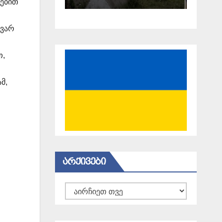
ბებით
18 წელი
გავიდა
ავარ
თ,
მ,
ᲐᲠᲥᲘᲕᲔᲑᲘ
არქივები