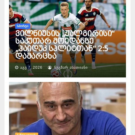
ᲡᲞᲝᲠᲢᲘ
ვილნიუსის „ჟალგირისი“
საკუთარ მოედანზე
„ჰაიდუკ სპლიტთან“ 2:5
დამარცხა
ᲐᲒᲕ 7, 2026
ᲜᲣᲒᲖᲐᲠ ᲐᲡᲐᲗᲘᲐᲜᲘ