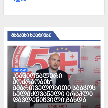
ᲛᲡᲒᲐᲕᲡᲘ ᲡᲢᲐᲢᲘᲔᲑᲘ
ᲞᲝᲚᲘᲢᲘᲙᲐ
„ნაციონალური
მოძრაობის“
მმართველობითი საბჭოს
ხელმძღვანელი ირაკლი
ფავლენიშვილი გახდა