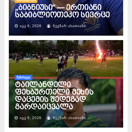
ᲡᲐᲖᲝᲒᲐᲓᲝᲔᲑᲐ
„ბიბნიუსი“ — ერთიანი
საბიბლიოთეკო სივრცე
ᲐᲒᲕ 6, 2026
ᲜᲣᲒᲖᲐᲠ ᲐᲡᲐᲗᲘᲐᲜᲘ
ᲨᲔᲛᲗᲮᲕᲔᲕᲐ
ტაილანდელი
ფეხბურთელი მეხის
დაცემის შედეგად
გარდაიცვალა
ᲐᲒᲕ 6, 2026
ᲜᲣᲒᲖᲐᲠ ᲐᲡᲐᲗᲘᲐᲜᲘ