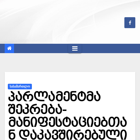
Skip
to
content
ᲡᲐᲡᲐᲛᲐᲠᲗᲚᲝ
პარლამენტმა
შეკრება-
მანიფესტაციებთა
ნ დაკავშირებული