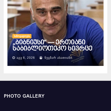
ᲡᲐᲖᲝᲒᲐᲓᲝᲔᲑᲐ
„ბიბნიუსი“ — ერთიანი
საბიბლიოთეკო სივრცე
ᲐᲒᲕ 6, 2026
ᲜᲣᲒᲖᲐᲠ ᲐᲡᲐᲗᲘᲐᲜᲘ
PHOTO GALLERY