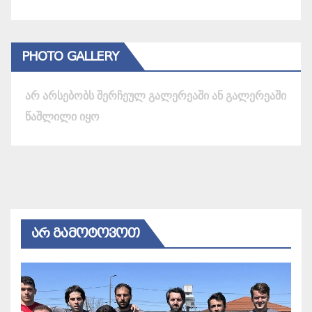
PHOTO GALLERY
არ არსებობს შერჩეულ გალერეაში ან გალერეაში
წაშლილი იყო
ᲐᲠ ᲒᲐᲛᲝᲢᲝᲕᲝᲗ