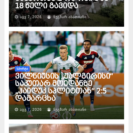
18 წელი გავიდა
ᲐᲒᲕ 7, 2026
ᲜᲣᲒᲖᲐᲠ ᲐᲡᲐᲗᲘᲐᲜᲘ
ᲡᲞᲝᲠᲢᲘ
ვილნიუსის „ჟალგირისი“
საკუთარ მოედანზე
„ჰაიდუკ სპლიტთან“ 2:5
დამარცხა
ᲐᲒᲕ 7, 2026
ᲜᲣᲒᲖᲐᲠ ᲐᲡᲐᲗᲘᲐᲜᲘ