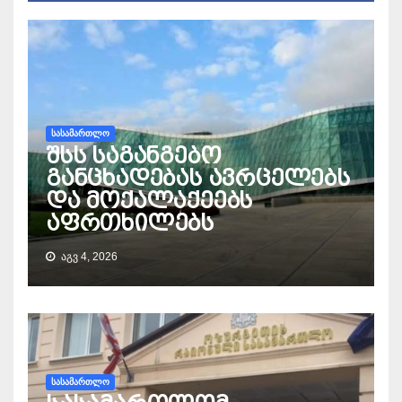
ᲡᲐᲡᲐᲛᲐᲠᲗᲚᲝ
შსს საგანგებო
განცხადებას ავრცელებს
და მოქალაქეებს
აფრთხილებს
ᲐᲒᲕ 4, 2026
ᲡᲐᲡᲐᲛᲐᲠᲗᲚᲝ