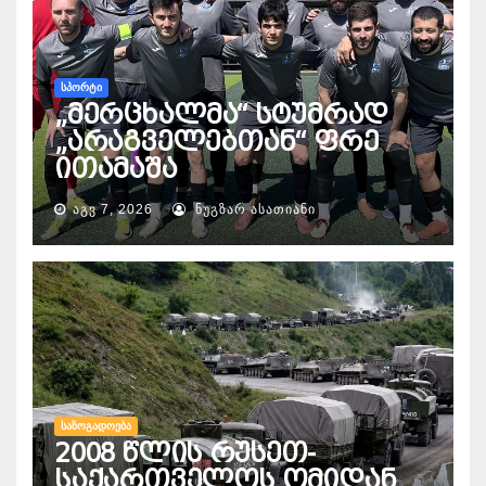
ᲡᲞᲝᲠᲢᲘ
„მერცხალმა“ სტუმრად
„არაგველებთან“ ფრე
ითამაშა
ᲐᲒᲕ 7, 2026
ᲜᲣᲒᲖᲐᲠ ᲐᲡᲐᲗᲘᲐᲜᲘ
ᲡᲐᲖᲝᲒᲐᲓᲝᲔᲑᲐ
2008 წლის რუსეთ-
საქართველოს ომიდან