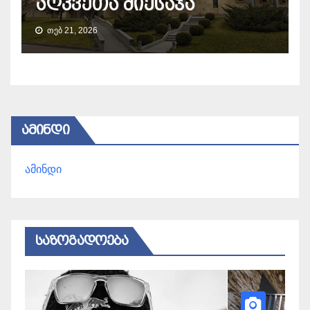
აღკვეთა მიესაჯა
ᲗᲔᲑ 21, 2026
ᲐᲛᲘᲜᲓᲘ
ამინდი
ᲡᲐᲖᲝᲒᲐᲓᲝᲔᲑᲐ