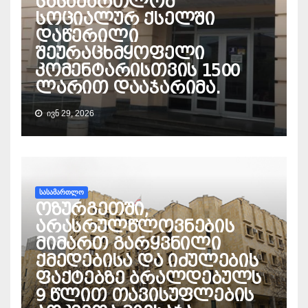
სასამართლომ
სოციალურ ქსელში
დაწერილი
შეურაცხმყოფელი
კომენტარისთვის 1500
ლარით დააჯარიმა.
ᲘᲕᲜ 29, 2026
ᲡᲐᲡᲐᲛᲐᲠᲗᲚᲝ
ოზურგეთში,
არასრულწლოვნების
მიმართ გარყვნილი
ქმედებისა და იძულების
ფაქტებზე ბრალდებულს
9 წლით თავისუფლების