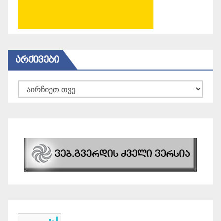
ᲐᲠᲥᲘᲕᲔᲑᲘ
არქივები