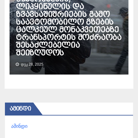
ლიპყინულის და
ზვავსაშიშრიების გამო
საავტომობილო გზების
ცალკეულ მონაკვეთებზე
ტრანსპორტის მოძრაობა
შესაძლებელია
შეიზღუდოს
ᲓᲔᲙ 28, 2025
ᲐᲛᲘᲜᲓᲘ
ამინდი