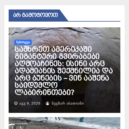
ᲐᲠ ᲒᲐᲛᲝᲢᲝᲕᲝᲗ
ᲨᲔᲛᲗᲮᲕᲔᲕᲐ
სამხრეთ ამერიკაში
გიგანტური გვირაბები
აღმოაჩინეს: ისინი არც
ადამიანის შექმნილია და
არც ბუნების – ვინ ააშენა
საიდუმლო
ლაბირინთები?
ᲐᲒᲕ 9, 2026
ᲜᲣᲒᲖᲐᲠ ᲐᲡᲐᲗᲘᲐᲜᲘ