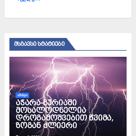
ᲛᲡᲒᲐᲕᲡᲘ ᲡᲢᲐᲢᲘᲔᲑᲘ
ᲐᲛᲘᲜᲓᲘ
აჭარა-გურიაში
მოსალოდნელია
დროგამოშვებით წვიმა,
ზოგან ძლიერი