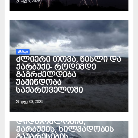
ᲐᲒᲕ 8, 2026
ᲐᲛᲘᲜᲓᲘ
ძლიერი თოვა, ნისლი და
ქარბუქი- როდემდე
გაგრძელდება
უამინდობა
საქართველოში
ᲐᲛᲘᲜᲓᲘ
ᲓᲔᲙ 30, 2025
გარემოს ეროვნული
სააგენტო –
დიდთოვლობის,
ქარბუქის, ხილვადობის
გაუარესების,