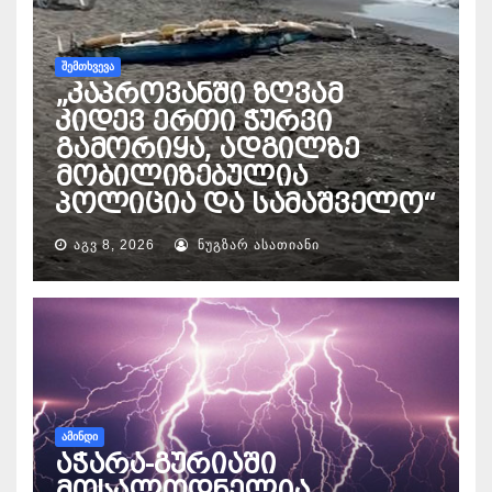
ᲨᲔᲛᲗᲮᲕᲔᲕᲐ
„კაპროვანში ზღვამ
კიდევ ერთი ჭურვი
გამორიყა, ადგილზე
მობილიზებულია
პოლიცია და სამაშველო“
ᲐᲒᲕ 8, 2026
ᲜᲣᲒᲖᲐᲠ ᲐᲡᲐᲗᲘᲐᲜᲘ
ᲐᲛᲘᲜᲓᲘ
აჭარა-გურიაში
მოსალოდნელია