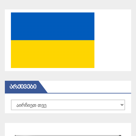
ᲐᲠᲥᲘᲕᲔᲑᲘ
არქივები