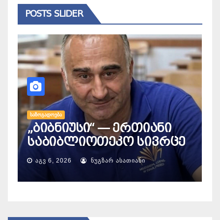
POSTS SLIDER
ᲨᲔ
ფ
ᲡᲐᲖᲝᲒᲐᲓᲝᲔᲑᲐ
„ბიბნიუსი“ — ერთიანი
დ
საბიბლიოთეკო სივრცე
ᲐᲒᲕ 6, 2026
ᲜᲣᲒᲖᲐᲠ ᲐᲡᲐᲗᲘᲐᲜᲘ