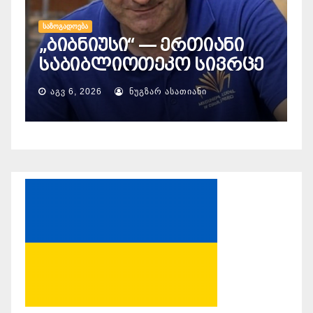
ᲡᲐᲖᲝᲒᲐᲓᲝᲔᲑᲐ
Ს
„ბიბნიუსი“ — ერთიანი
ვ
საბიბლიოთეკო სივრცე
„
ᲐᲒᲕ 6, 2026
ᲜᲣᲒᲖᲐᲠ ᲐᲡᲐᲗᲘᲐᲜᲘ