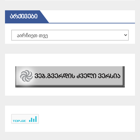
ᲐᲠᲥᲘᲕᲔᲑᲘ
არქივები