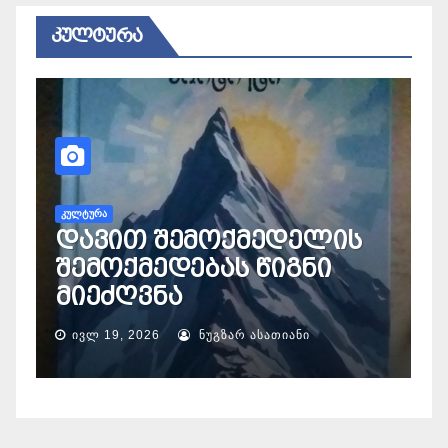
ᲙᲣᲚᲢᲣᲠᲐ
Კ
ო
ს
ᲙᲣᲚᲢᲣᲠᲐ
დავით შემოქმედელის
შემოქმედებას წიგნი
კ
მიეძღვნა
გ
ᲘᲕᲚ 19, 2026
ᲜᲣᲒᲖᲐᲠ ᲐᲡᲐᲗᲘᲐᲜᲘ
ᲛᲔᲓᲘᲪᲘᲜᲐ
ᲛᲮᲐᲠᲔ
აფხაზეთის