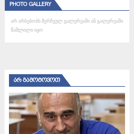
PHOTO GALLERY
არ არსებობს შერჩეულ გალერეაში ან გალერეაში
წაშლილი იყო
ᲐᲠ ᲒᲐᲛᲝᲢᲝᲕᲝᲗ