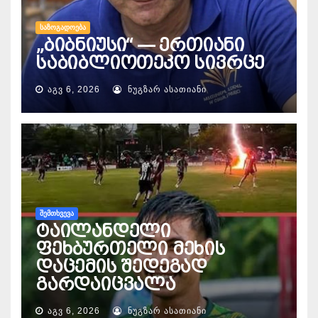
ᲡᲐᲖᲝᲒᲐᲓᲝᲔᲑᲐ
„ბიბნიუსი“ — ერთიანი
საბიბლიოთეკო სივრცე
ᲐᲒᲕ 6, 2026
ᲜᲣᲒᲖᲐᲠ ᲐᲡᲐᲗᲘᲐᲜᲘ
ᲨᲔᲛᲗᲮᲕᲔᲕᲐ
ტაილანდელი
ფეხბურთელი მეხის
დაცემის შედეგად
გარდაიცვალა
ᲐᲒᲕ 6, 2026
ᲜᲣᲒᲖᲐᲠ ᲐᲡᲐᲗᲘᲐᲜᲘ