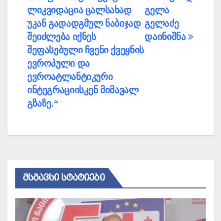
ლიკვიდაცია ცალსახად
გელა
უკან გადადგმულ ნაბიჯად
გელაძე
შეიძლება იქნეს
დაინიშნა
შეფასებული ჩვენი ქვეყნის
ევროპული და
ევროატლანტიკური
ინტეგრაციისკენ მიმავალ
გზაზე.“
ᲛᲡᲒᲐᲕᲡᲘ ᲡᲢᲐᲢᲘᲔᲑᲘ