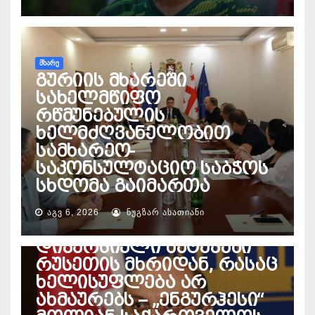
ᲛᲮᲐᲠᲔ
გურიის მხარეში
სახელმწიფო
რწმუნებულის
ხელმძღვანელობით
სამხარეო-
საკონსულტაციო საბჭოს
სხდომა გაიმართა
ᲔᲜᲔᲠᲒᲔᲢᲘᲙᲐ
პაატა დავითაია – ეჭვი
ᲐᲒᲕ 6, 2026
ᲜᲣᲒᲖᲐᲠ ᲐᲡᲐᲗᲘᲐᲜᲘ
მაქვს, ხდება
დივერსიული შეტევები
რუსეთის მხრიდან, რასაც
ხელისუფლება არ
ახმაურებს – „ენგურჰესი“