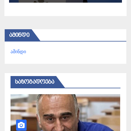
ᲐᲛᲘᲜᲓᲘ
ამინდი
ᲡᲐᲖᲝᲒᲐᲓᲝᲔᲑᲐ