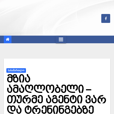
Skip
to
content
ᲡᲐᲡᲐᲛᲐᲠᲗᲚᲝ
მზია
ამაღლობელი –
თურმე აგენტი ვარ
და ტრენინგებზე