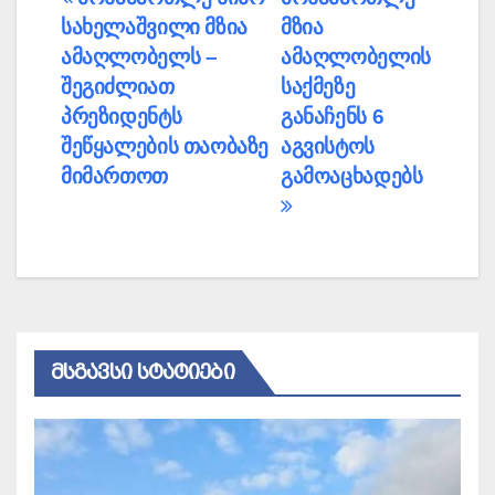
პოსტის
სახელაშვილი მზია
მზია
ნავიგაცია
ამაღლობელს –
ამაღლობელის
შეგიძლიათ
საქმეზე
პრეზიდენტს
განაჩენს 6
შეწყალების თაობაზე
აგვისტოს
მიმართოთ
გამოაცხადებს
ᲛᲡᲒᲐᲕᲡᲘ ᲡᲢᲐᲢᲘᲔᲑᲘ