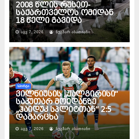
2008 წლის რუსეთ-
საქართველოს ომიდან
18 წელი გავიდა
ᲐᲒᲕ 7, 2026
ᲜᲣᲒᲖᲐᲠ ᲐᲡᲐᲗᲘᲐᲜᲘ
ᲡᲞᲝᲠᲢᲘ
ვილნიუსის „ჟალგირისი“
საკუთარ მოედანზე
„ჰაიდუკ სპლიტთან“ 2:5
დამარცხა
ᲐᲒᲕ 7, 2026
ᲜᲣᲒᲖᲐᲠ ᲐᲡᲐᲗᲘᲐᲜᲘ