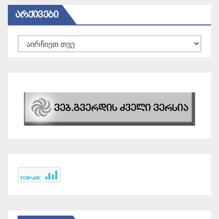
ᲐᲠᲥᲘᲕᲔᲑᲘ
არქივები