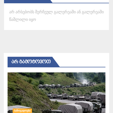
არ არსებობს შერჩეულ გალერეაში ან გალერეაში
წაშლილი იყო
ᲐᲠ ᲒᲐᲛᲝᲢᲝᲕᲝᲗ
ᲡᲐᲖᲝᲒᲐᲓᲝᲔᲑᲐ