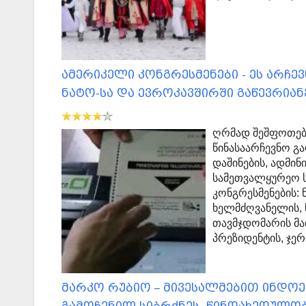
ამერიკელი კონგრესმენები - ეს არჩ
ნატო-სა და ევროკავშირში გაწევრიან
ღრმად შეშფოთებ
წინასაარჩევნო გ
დაშინების, ადმი
სამეთვალყურეო სა
კონგრესმენების: 
ხელმძღვანელის, 
თავმჯდომარის მა
პრეზიდენტის, ჯ
მარკო რუბიო – მივესალმებით ინდოე