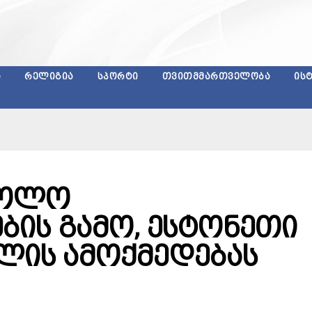
Ა
ᲠᲔᲚᲘᲒᲘᲐ
ᲡᲞᲝᲠᲢᲘ
ᲗᲕᲘᲗᲛᲛᲐᲠᲗᲕᲔᲚᲝᲑᲐ
ᲘᲡ
ძოლო
ის გამო, ესტონეთი
ხლის ამოქმედებას