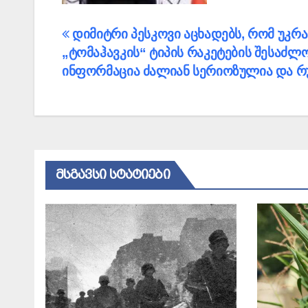
პოსტის
დიმიტრი პესკოვი აცხადებს, რომ უკრა
„ტომაჰავკის“ ტიპის რაკეტების შესაძლო
ნავიგაცია
ინფორმაცია ძალიან სერიოზულია და რ
ᲛᲡᲒᲐᲕᲡᲘ ᲡᲢᲐᲢᲘᲔᲑᲘ