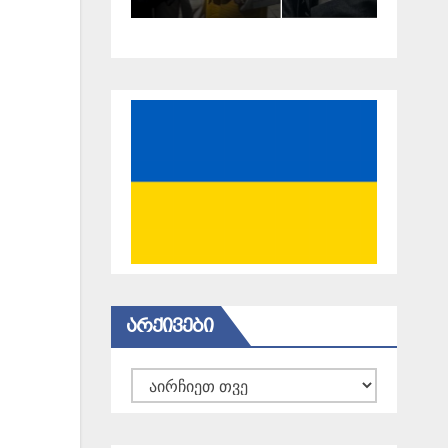
ᲐᲠᲥᲘᲕᲔᲑᲘ
არქივები