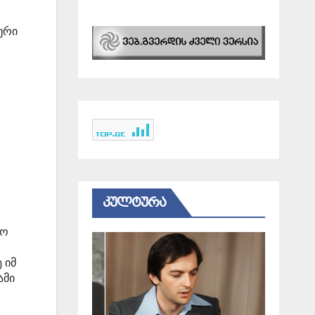
ური
…
ᲙᲣᲚᲢᲣᲠᲐ
ფო
 იმ
ამი