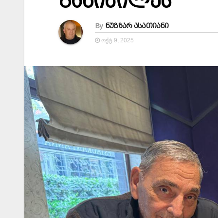
განიხილეს
By
ნუგზარ ასათიანი
ᲝᲥᲢ 9, 2025