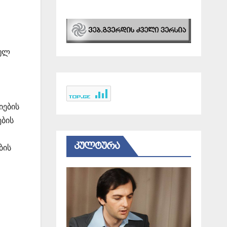
ლულ
იების
ების
ᲙᲣᲚᲢᲣᲠᲐ
ბის