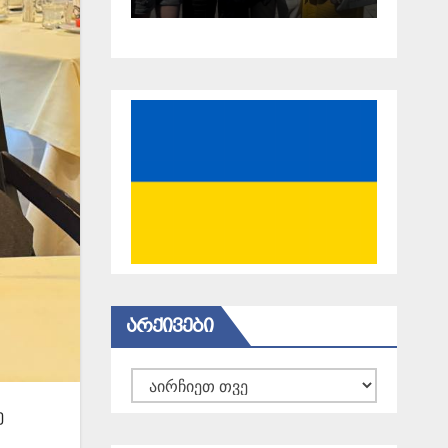
18 წელი
გავიდა
ᲐᲠᲥᲘᲕᲔᲑᲘ
არქივები
ე