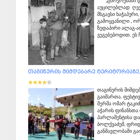
„ცხოვრებაში დი
აუცილებლად ღვე
მსგავსი ხაჭაპურ
გამოყვანილი , ო
ზედაპირი ალაგ-ა
ვეგებებოდით. ეს
თაგინურის მიმდებარე ტერიტორიაზე,
თაგინურის მიმდე
გაიმართა. ფესტი
მერმა ომარ ტაკი
აჭარის ფინანსთა
პარლამენტისა და
ბოლქვაძემ, ფრიდ
განმავლობაში გ