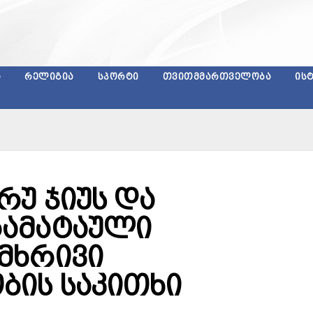
Ა
ᲠᲔᲚᲘᲒᲘᲐ
ᲡᲞᲝᲠᲢᲘ
ᲗᲕᲘᲗᲛᲛᲐᲠᲗᲕᲔᲚᲝᲑᲐ
ᲘᲡ
რუ ჯიუს და
ამატაული
მხრივი
ის საკითხი