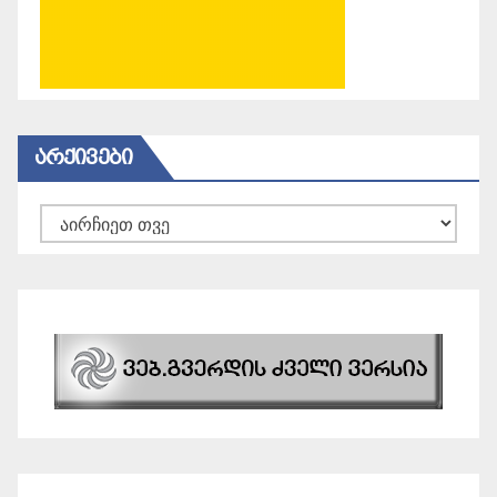
ᲐᲠᲥᲘᲕᲔᲑᲘ
არქივები