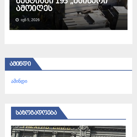
მესტიაში 195 „მაინერი“
ამოიღეს
ᲘᲕᲜ 5, 2026
ᲐᲛᲘᲜᲓᲘ
ამინდი
ᲡᲐᲖᲝᲒᲐᲓᲝᲔᲑᲐ