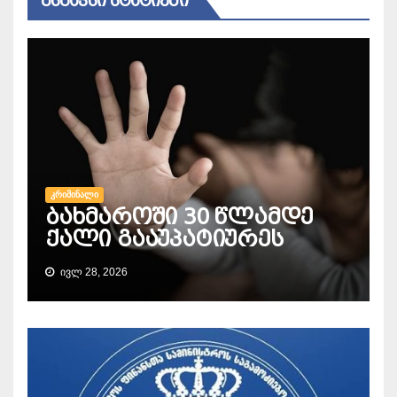
ᲛᲡᲒᲐᲕᲡᲘ ᲡᲢᲐᲢᲘᲔᲑᲘ
ᲙᲠᲘᲛᲘᲜᲐᲚᲘ
ბახმაროში 30 წლამდე
ქალი გააუპატიურეს
ᲘᲕᲚ 28, 2026