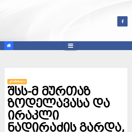
Skip
to
content
ᲙᲠᲘᲛᲘᲜᲐᲚᲘ
შსს-მ მურთაზ
ზოდელავასა და
ირაკლი
ნადირაძის გარდა,