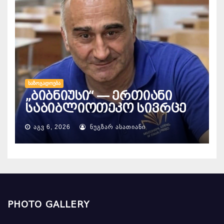
ᲡᲐᲖᲝᲒᲐᲓᲝᲔᲑᲐ
„ბიბნიუსი“ — ერთიანი
საბიბლიოთეკო სივრცე
ᲐᲒᲕ 6, 2026
ᲜᲣᲒᲖᲐᲠ ᲐᲡᲐᲗᲘᲐᲜᲘ
PHOTO GALLERY