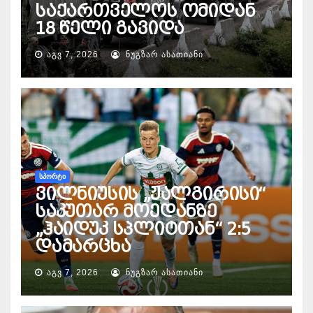
საქართველოს ომიდან
18 წელი გავიდა
ᲐᲒᲕ 7, 2026
ᲜᲣᲒᲖᲐᲠ ᲐᲡᲐᲗᲘᲐᲜᲘ
ᲡᲞᲝᲠᲢᲘ
ვილნიუსის „ჟალგირისი“
საკუთარ მოედანზე
„ჰაიდუკ სპლიტთან“ 2:5
დამარცხა
ᲐᲒᲕ 7, 2026
ᲜᲣᲒᲖᲐᲠ ᲐᲡᲐᲗᲘᲐᲜᲘ