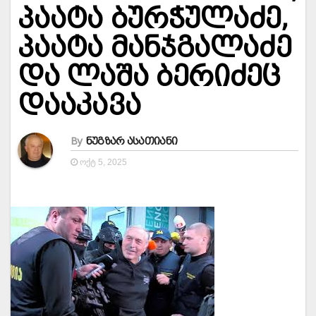
პაატა ბურჭულაძე,
პაატა მანჯგალაძე
და ლაშა ბერიძეც
დააკავა
By
ნუგზარ ასათიანი
ᲝᲥᲢ 5, 2025