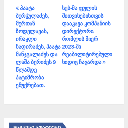
პოსტის
პაატა
სუს-მა ფულის
ბურჭულაძეს,
მითვისებისთვის
ნავიგაცია
მურთაზ
დააკავა კომპანიის
ზოდელავას,
დირექტორი,
ირაკლი
რომლის მიერ
ნადირაძეს, პაატა
2023-ში
მანჯგალაძეს და
რეაბილიტირებული
ლაშა ბერიძეს 9
ხიდიც ჩავარდა
წლამდე
პატიმრობა
ემუქრებათ.