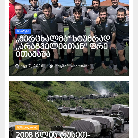
ᲡᲞᲝᲠᲢᲘ
„მერცხალმა“ სტუმრად
„არაგველებთან“ ფრე
ითამაშა
ᲐᲒᲕ 7, 2026
ᲜᲣᲒᲖᲐᲠ ᲐᲡᲐᲗᲘᲐᲜᲘ
ᲡᲐᲖᲝᲒᲐᲓᲝᲔᲑᲐ
2008 წლის რუსეთ-