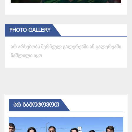
PHOTO GALLERY
არ არსებობს შერჩეულ გალერეაში ან გალერეაში
წაშლილი იყო
ᲐᲠ ᲒᲐᲛᲝᲢᲝᲕᲝᲗ