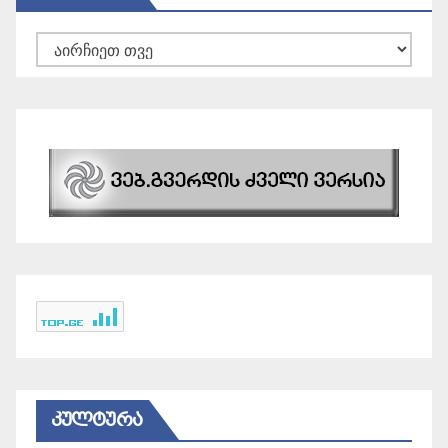
არქივები
ᲙᲣᲚᲢᲣᲠᲐ