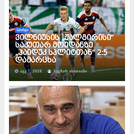
ᲡᲞᲝᲠᲢᲘ
ვილნიუსის „ჟალგირისი“
საკუთარ მოედანზე
„ჰაიდუკ სპლიტთან“ 2:5
დამარცხა
ᲐᲒᲕ 7, 2026
ᲜᲣᲒᲖᲐᲠ ᲐᲡᲐᲗᲘᲐᲜᲘ