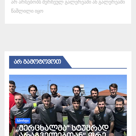
არ არსებობს შერჩეულ გალერეაში ან გალერეაში
წაშლილი იყო
ᲐᲠ ᲒᲐᲛᲝᲢᲝᲕᲝᲗ
ᲡᲞᲝᲠᲢᲘ
„მერცხალმა“ სტუმრად
„არაგველებთან“ ფრე