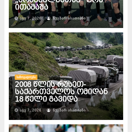
ითამაშა
ᲐᲒᲕ 7, 2026
ᲜᲣᲒᲖᲐᲠ ᲐᲡᲐᲗᲘᲐᲜᲘ
ᲡᲐᲖᲝᲒᲐᲓᲝᲔᲑᲐ
2008 წლის რუსეთ-
საქართველოს ომიდან
18 წელი გავიდა
ᲐᲒᲕ 7, 2026
ᲜᲣᲒᲖᲐᲠ ᲐᲡᲐᲗᲘᲐᲜᲘ