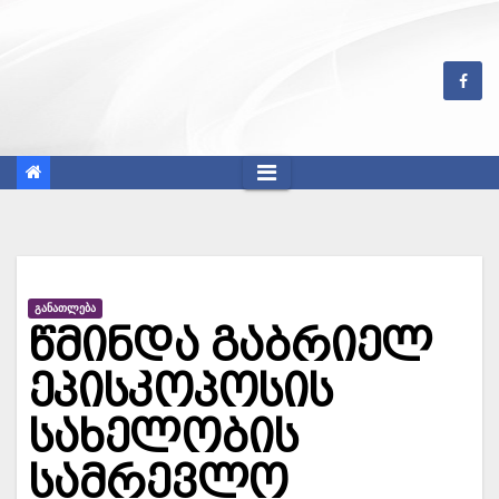
Skip
to
content
ᲒᲐᲜᲐᲗᲚᲔᲑᲐ
წმინდა გაბრიელ
ეპისკოპოსის
სახელობის
სამრევლო