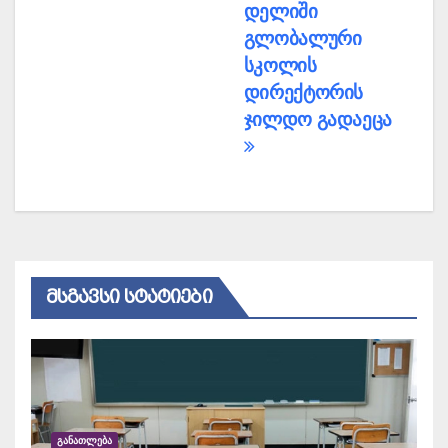
დელიში
გლობალური
სკოლის
დირექტორის
ჯილდო გადაეცა
ᲛᲡᲒᲐᲕᲡᲘ ᲡᲢᲐᲢᲘᲔᲑᲘ
ᲒᲐᲜᲐᲗᲚᲔᲑᲐ