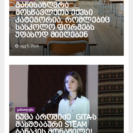
განისაზღვრა
მოსწავლეთა ექვსი
კატეგორია, რომლებიც
სასკოლო ფორმებს
უფასოდ მიიღებენ
ᲐᲒᲕ 5, 2026
ᲒᲐᲜᲐᲗᲚᲔᲑᲐ
ნუცა აროშიძე _GITA-ს
მასშტაბური STEAM
ბანაკის მონაწილე!