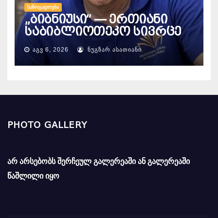
ᲡᲐᲖᲝᲒᲐᲓᲝᲔᲑᲐ
„ბიბნიუსი“ — ერთიანი
საბიბლიოთეკო სივრცე
ᲐᲒᲕ 6, 2026
ᲜᲣᲒᲖᲐᲠ ᲐᲡᲐᲗᲘᲐᲜᲘ
PHOTO GALLERY
არ არსებობს შერჩეულ გალერეაში ან გალერეაში
წაშლილი იყო