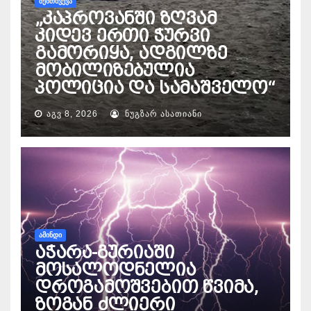
ᲨᲔᲛᲗᲮᲕᲔᲕᲐ
„კაპროვანში ზღვამ
კიდევ ერთი ჭურვი
გამორიყა, ადგილზე
მობილიზებულია
პოლიცია და სამაშველო“
ᲐᲒᲕ 8, 2026
ᲜᲣᲒᲖᲐᲠ ᲐᲡᲐᲗᲘᲐᲜᲘ
ᲐᲛᲘᲜᲓᲘ
აჭარა-გურიაში
მოსალოდნელია
დროგამოშვებით წვიმა,
ზოგან ძლიერი