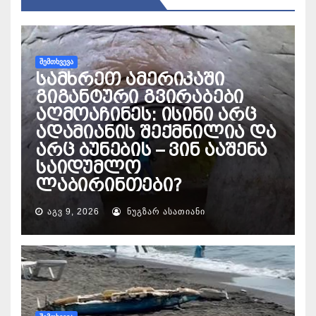
ᲨᲔᲛᲗᲮᲕᲔᲕᲐ
სამხრეთ ამერიკაში
გიგანტური გვირაბები
აღმოაჩინეს: ისინი არც
ადამიანის შექმნილია და
არც ბუნების – ვინ ააშენა
საიდუმლო
ლაბირინთები?
ᲐᲒᲕ 9, 2026
ᲜᲣᲒᲖᲐᲠ ᲐᲡᲐᲗᲘᲐᲜᲘ