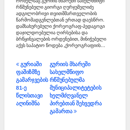
რომელსაც გურიის მხარეში სახელმწიფი
რწმუნებული გიორგი ღურჯუმელიძე
ადგილობრივი თვითმმართველობის
წარმომადგენლებთან ერთად დაესწრო.
დამსახურებული ქორეოგრაფ-პედაგოგი
დაჯილდოებულია ღირსებისა და
ბრწყინვალების ორდენებით, მინიჭებული
აქვს საპატიო წოდება „ქორეოგრაფიის…
პოსტის
გურიაში
გურიის მხარეში
ფაშიზმზე
სახელმწიფო
ნავიგაცია
გამარჯვების
რწმუნებულმა
81-ე
მუნიციპალიტეტების
წლისთავი
ხელმძღვანელ
აღინიშნა
პირებთან შეხვედრა
გამართა