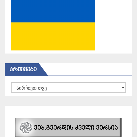
ᲐᲠᲥᲘᲕᲔᲑᲘ
არქივები