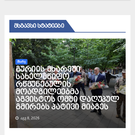
ᲛᲡᲒᲐᲕᲡᲘ ᲡᲢᲐᲢᲘᲔᲑᲘ
ᲛᲮᲐᲠᲔ
გურიის მხარეში
სახელმწიფო
რწმუნებულის
მოადგილეებმა
აგვისტოს ომში დაღუპულ
გმირებს პატივი მიაგეს
ᲐᲒᲕ 8, 2026