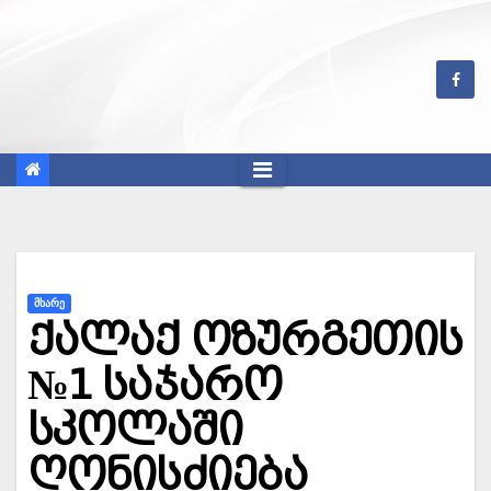
Skip
to
content
ᲛᲮᲐᲠᲔ
ქალაქ ოზურგეთის
№1 საჯარო
სკოლაში
ღონისძიება