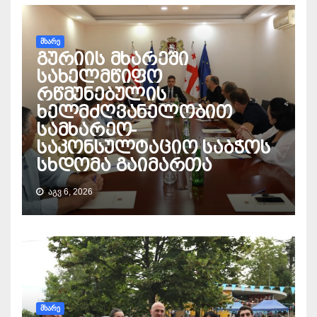
ᲛᲮᲐᲠᲔ
გურიის მხარეში
სახელმწიფო
რწმუნებულის
ხელმძღვანელობით
სამხარეო-
საკონსულტაციო საბჭოს
სხდომა გაიმართა
ᲐᲒᲕ 6, 2026
ᲛᲮᲐᲠᲔ