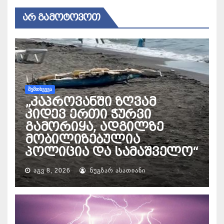
ᲐᲠ ᲒᲐᲛᲝᲢᲝᲕᲝᲗ
ᲨᲔᲛᲗᲮᲕᲔᲕᲐ
„კაპროვანში ზღვამ
კიდევ ერთი ჭურვი
გამორიყა, ადგილზე
მობილიზებულია
პოლიცია და სამაშველო“
ᲐᲒᲕ 8, 2026
ᲜᲣᲒᲖᲐᲠ ᲐᲡᲐᲗᲘᲐᲜᲘ