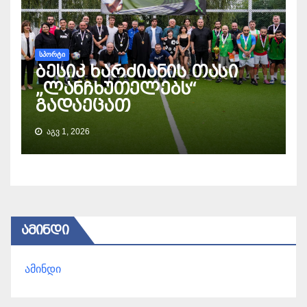
ᲡᲞᲝᲠᲢᲘ
ბესიკ ხარძიანის თასი
„ლანჩხუთელებს“
გადაეცათ
ᲐᲒᲕ 1, 2026
ᲐᲛᲘᲜᲓᲘ
ამინდი