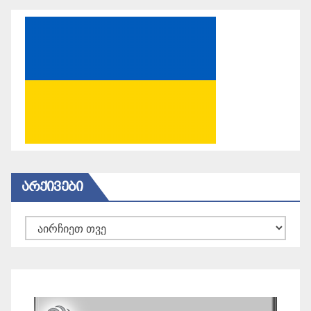
ᲐᲠᲥᲘᲕᲔᲑᲘ
არქივები