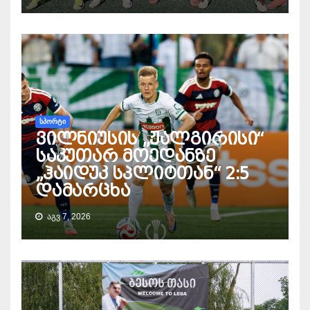
ᲡᲞᲝᲠᲢᲘ
ვილნიუსის „ჟალგირისი“
საკუთარ მოედანზე
„ჰაიდუკ სპლიტთან“ 2:5
დამარცხა
ᲐᲒᲕ 7, 2026