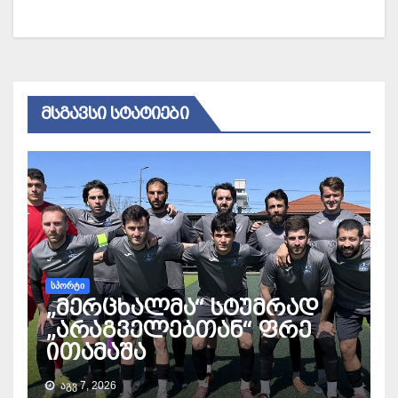
ᲛᲡᲒᲐᲕᲡᲘ ᲡᲢᲐᲢᲘᲔᲑᲘ
ᲡᲞᲝᲠᲢᲘ
„მერცხალმა“ სტუმრად
„არაგველებთან“ ფრე
ითამაშა
ᲐᲒᲕ 7, 2026