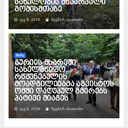
სახელობის მწვარვალი
გომისმთაზე
ᲐᲒᲕ 8, 2026
ᲜᲣᲒᲖᲐᲠ ᲐᲡᲐᲗᲘᲐᲜᲘ
ᲛᲮᲐᲠᲔ
გურიის მხარეში
სახელმწიფო
რწმუნებულის
მოადგილეებმა აგვისტოს
ომში დაღუპულ გმირებს
პატივი მიაგეს
ᲐᲒᲕ 8, 2026
ᲜᲣᲒᲖᲐᲠ ᲐᲡᲐᲗᲘᲐᲜᲘ