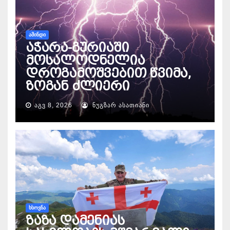
ᲐᲛᲘᲜᲓᲘ
აჭარა-გურიაში
მოსალოდნელია
დროგამოშვებით წვიმა,
ზოგან ძლიერი
ᲐᲒᲕ 8, 2026
ᲜᲣᲒᲖᲐᲠ ᲐᲡᲐᲗᲘᲐᲜᲘ
ᲮᲡᲝᲕᲜᲐ
ზაზა დამენიას