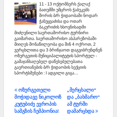
11 - 13 ოქტომბერს ქალაქ
ბათუმში უმცროს ჭაბუკებს
შორის ბ/რ ჭიდაობაში ნოდარ
ჭანუყვაძისა და ოთარ
ბაკურიძის ხსოვნისადმი
მიძღვნილი საერთაშორისო ტურნირი
გაიმართა. საერთაშორისო ასპარეზობაში
მიიღეს მონაწილეობა და შინ 4 ოქროთ, 2
ვერცხლითა და 3 ბრინჯაოთ დაგვიბრუნდნენ
ოზურგეთის მუნიციპალიტეტის სპორტულ -
გამაჯანსაღებელ დაწესებულებათა
გაერთიანების ბ/რ ჭიდაობის სექციის
სპორტსმენები : I ადგილი გიგა…
პოსტის
ოზურგეთელი
„მერცხალი“
მოჭიდავე ნიკოლოზ
და „ბახმარო“
ნავიგაცია
კუტუბიძე ევროპის
ამ ტურში
სამგზის ჩემპიონია!
დამარცხდა