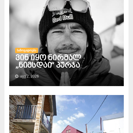
ᲡᲐᲖᲝᲒᲐᲓᲝᲔᲑᲐ
ვინ იყო ნირმალ
„ნიმსდაი“ პურჯა
ᲐᲒᲕ 2, 2026