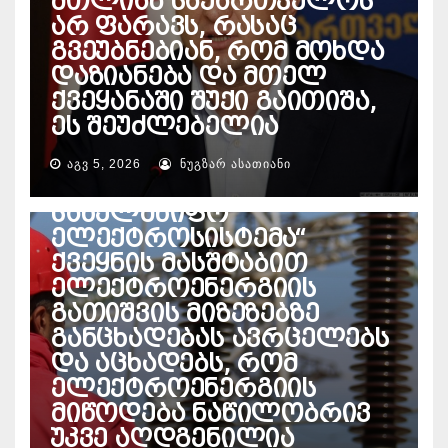
მთლიან საქართველოს
არ ფარავს, რასაც
გვეუბნებიან, რომ მოხდა
დაზიანება და მთელ
ქვეყანაში შუქი გაითიშა,
ეს შეუძლებელია
ᲐᲒᲕ 5, 2026
ᲜᲣᲒᲖᲐᲠ ᲐᲡᲐᲗᲘᲐᲜᲘ
ᲔᲜᲔᲠᲒᲔᲢᲘᲙᲐ
საქართველოს
სახელმწიფო
ელექტროსისტემა“
ქვეყნის მასშტაბით
ელექტროენერგიის
გათიშვის მიზეზებზე
განცხადებას ავრცელებს
და აცხადებს, რომ
ელექტროენერგიის
მიწოდება ნაწილობრივ
უკვე აღდგენილია