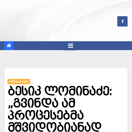
Skip
to
content
ᲡᲐᲖᲝᲒᲐᲓᲝᲔᲑᲐ
ბესიკ ლომინაძე:
„გვინდა ამ
პროცესებმა
მშვიდობიანად