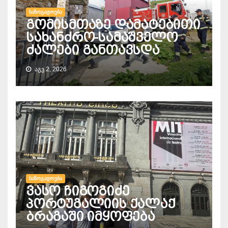
ᲡᲐᲖᲝᲒᲐᲓᲝᲔᲑᲐ
გომისმთაზე დამატებითი
სახანძრო-სამაშველო
ძალები განთავსდა
ᲐᲒᲕ 2, 2026
ᲡᲐᲖᲝᲒᲐᲓᲝᲔᲑᲐ
ვასო ჩიგოგიძე
პორტუგალიის ქალაქ
ბრაგაში იმყოფება