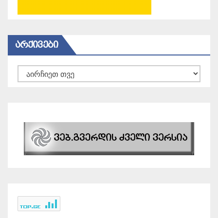
ᲐᲠᲥᲘᲕᲔᲑᲘ
არქივები