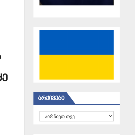
18 წელი
გავიდა
ა
ძე
ᲐᲠᲥᲘᲕᲔᲑᲘ
არქივები