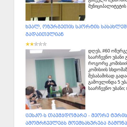
მუნიციპალიტეტი
ხვალ, ოზურგეთის სპორტის სასახლეში
გადაითვლიან
დღეს, #60 ოზურგ
საარჩევნო უბანი
როგორც კომისიი
კომისიის სხდომა
შესაბამისად გა
გამოვლინდა 5 უბან
საარჩევნო უბანი;
ცესკო-ს თავმჯდომარე - მეორე ტურის
ამომრჩევლებს მოემსახურება გამონაკ