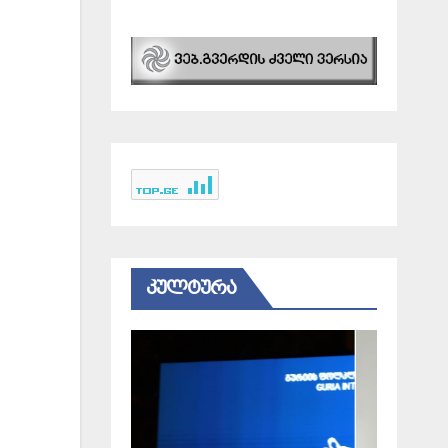
ᲙᲣᲚᲢᲣᲠᲐ