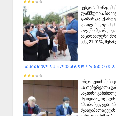
ცესკოს მონაცემე
ლანჩხუთის, ჩოხ
გაიმარჯვა „ქართ
ვასილ ჩიგოგიძემ. 
ოლქში მეორე იყო
ნაციონალური მო
ხმა, 21,01%; მესა
საკრებულომ წლევანდელ რიგით მეორ
ოზურგეთის მუნი
16 თებერვალს გა
საკითხი განიხილე
მუნიციპალიტეტის
ამომრჩევლებთან 
მუნიციპალიტეტის
გაწეული მუშაობი