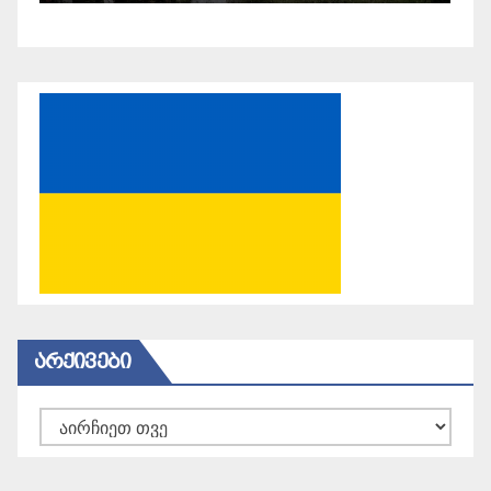
ᲐᲠᲥᲘᲕᲔᲑᲘ
არქივები