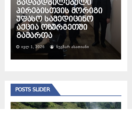
გადაადგილებული
პირებისთვის მორიგი
მ
უფასო სამედიცინო
ს
აქცია ოზურგეთში
გამართა
გ
ᲘᲕᲚ 1, 2026
ᲜᲣᲒᲖᲐᲠ ᲐᲡᲐᲗᲘᲐᲜᲘ
POSTS SLIDER