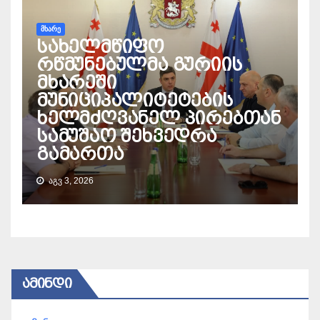
ᲛᲮᲐᲠᲔ
სახელმწიფო
რწმუნებულმა გურიის
მხარეში
მუნიციპალიტეტების
ხელმძღვანელ პირებთან
სამუშაო შეხვედრა
გამართა
ᲐᲒᲕ 3, 2026
ᲐᲛᲘᲜᲓᲘ