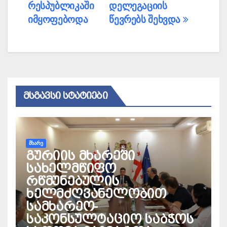
რესპუბლიკაში
დელეგაციის
იმყოფებოდა
წევრებს შეხვდა
ᲛᲡᲒᲐᲕᲡᲘ ᲡᲢᲐᲢᲘᲔᲑᲘ
ᲛᲮᲐᲠᲔ
გურიის მხარეში
სახელმწიფო
რწმუნებულის
ხელმძღვანელობით
სამხარეო-
საკონსულტაციო საბჭოს