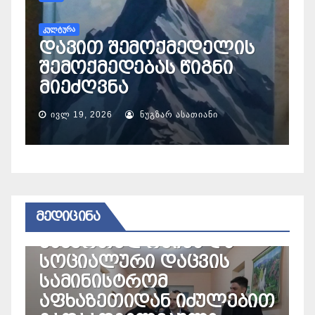
ს
ᲙᲣᲚᲢᲣᲠᲐ
დავით შემოქმედელის
შემოქმედებას წიგნი
კ
მიეძღვნა
გ
ᲘᲕᲚ 19, 2026
ᲜᲣᲒᲖᲐᲠ ᲐᲡᲐᲗᲘᲐᲜᲘ
ᲛᲔᲓᲘᲪᲘᲜᲐ
ᲛᲮᲐᲠᲔ
აფხაზეთის
ავტონომიური
ᲛᲔᲓᲘᲪᲘᲜᲐ
რესპუბლიკის
ჯანმრთელობისა და
ᲛᲔ
სოციალური დაცვის
ჯ
სამინისტრომ
უ
აფხაზეთიდან იძულებით
ა