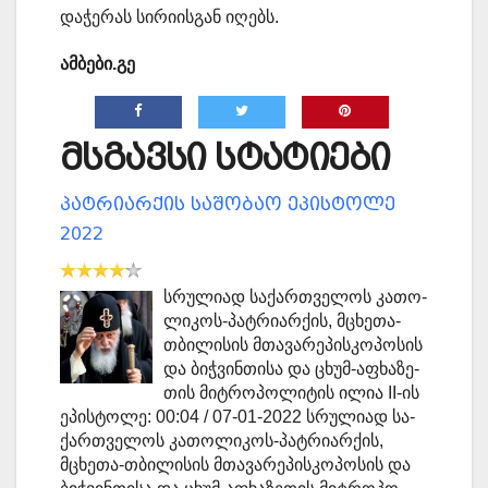
და­ჭე­რას სი­რი­ის­გან იღებს.
ამბები.გე
მსგავსი სტატიები
პატრიარქის საშობაო ეპისტოლე
2022
სრუ­ლი­ად სა­ქარ­თვე­ლოს კა­თო­
ლი­კოს-პატ­რი­არ­ქის, მცხე­თა-
თბი­ლი­სის მთა­ვა­რე­პის­კო­პო­სის
და ბიჭ­ვინ­თი­სა და ცხუმ-აფხა­ზე­
თის მიტ­რო­პო­ლი­ტის ილია II-ის
ეპის­ტო­ლე: 00:04 / 07-01-2022 სრუ­ლი­ად სა­
ქარ­თვე­ლოს კა­თო­ლი­კოს-პატ­რი­არ­ქის,
მცხე­თა-თბი­ლი­სის მთა­ვა­რე­პის­კო­პო­სის და