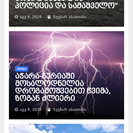
პოლიცია და სამაშველო“
ᲐᲒᲕ 8, 2026
ᲜᲣᲒᲖᲐᲠ ᲐᲡᲐᲗᲘᲐᲜᲘ
ᲐᲛᲘᲜᲓᲘ
აჭარა-გურიაში
მოსალოდნელია
დროგამოშვებით წვიმა,
ზოგან ძლიერი
ᲐᲒᲕ 8, 2026
ᲜᲣᲒᲖᲐᲠ ᲐᲡᲐᲗᲘᲐᲜᲘ