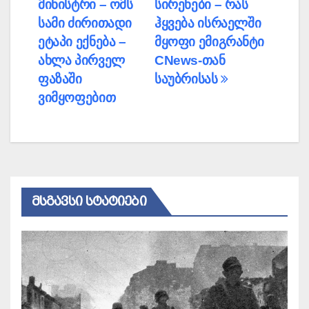
მინისტრი – ომს
სირენები – რას
სამი ძირითადი
ჰყვება ისრაელში
ეტაპი ექნება –
მყოფი ემიგრანტი
ახლა პირველ
CNews-თან
ფაზაში
საუბრისას
ვიმყოფებით
ᲛᲡᲒᲐᲕᲡᲘ ᲡᲢᲐᲢᲘᲔᲑᲘ