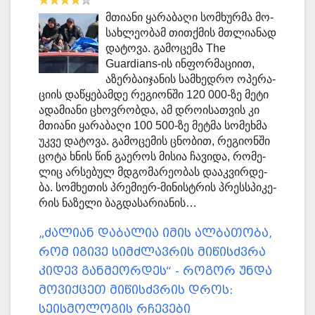
მთი­ა­ნი ყა­რა­ბა­ღი სომ­ხურ­მა მო­
სახ­ლე­ო­ბამ თით­ქმის მთლი­ა­ნად
და­ტო­ვა. გა­მო­ცე­მა The
Guardians-ის ინ­ფორ­მა­ცი­ით,
აზერ­ბა­ი­ჯა­ნის სამ­ხედ­რო ოპე­რა­
ცი­ის და­წყე­ბამ­დე რე­გი­ონ­ში 120 000-ზე მეტი
ადა­მი­ა­ნი ცხოვ­რობ­და, ამ დრო­ი­სათ­ვის კი
მთი­ა­ნი ყა­რა­ბა­ღი 100 500-ზე მეტ­მა სო­მეხ­მა
უკვე და­ტო­ვა. გა­მო­ცე­მის ცნო­ბით, რე­გი­ონ­ში
ცოტა ხნის წინ გა­ე­როს მი­სია ჩა­ვი­და, რო­მე­
ლიც არ­სე­ბულ მდგო­მა­რე­ო­ბას და­აკ­ვირ­დე­
ბა. სომ­ხე­თის პრე­მი­ერ-მი­ნის­ტრის პრესს­პი­კე­
რის ნა­ზე­ლი ბაგ­და­სა­რი­ა­ნის…
„ძალიან დაბალია იმის ალბათობა,
რომ იგივე სიმძლავრის მიწისძვრა
კიდევ განმეორდეს“ - როგორ უნდა
მოვიქცეთ მიწისძვრის დროს:
სეისმოლოგის რჩევები