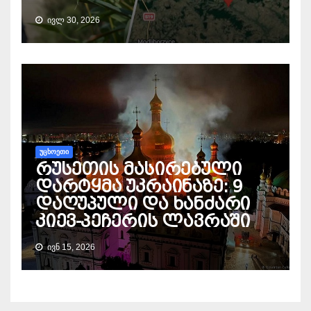
ᲘᲕᲚ 30, 2026
ᲣᲪᲮᲝᲔᲗᲘ
რუსეთის მასირებული
დარტყმა უკრაინაზე: 9
დაღუპული და ხანძარი
კიევ-პეჩერის ლავრაში
ᲘᲕᲜ 15, 2026