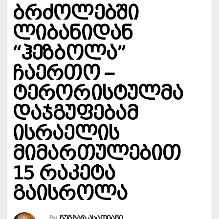
ბრძოლებში
ლიბანიდან
“ჰეზბოლა”
ჩაერთო –
ტერორისტულმა
დაჯგუფებამ
ისრაელის
მიმართულებით
15 რაკეტა
გაისროლა
By
ნუგზარ ასათიანი