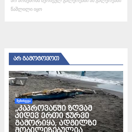
არ არსებობს შერჩეულ გალერეაში ან გალერეაში
წაშლილი იყო
ᲐᲠ ᲒᲐᲛᲝᲢᲝᲕᲝᲗ
ᲨᲔᲛᲗᲮᲕᲔᲕᲐ
„კაპროვანში ზღვამ
კიდევ ერთი ჭურვი
გამორიყა, ადგილზე
მობილიზებულია