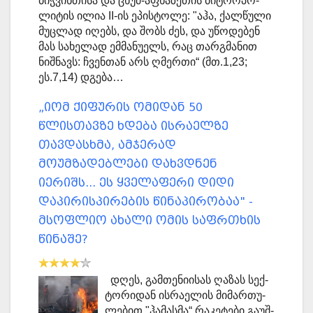
ბიჭ­ვინ­თი­სა და ცხუმ-აფხა­ზე­თის მიტ­რო­პო­
ლი­ტის ილია II-ის ეპის­ტო­ლე: "აჰა, ქალ­წუ­ლი
მუც­ლად იღებს, და შობს ძეს, და უწო­დე­ბენ
მას სა­ხე­ლად ემ­მა­ნუ­ელს, რაც თარ­გმა­ნით
ნიშ­ნავს: ჩვენ­თან არს ღმერ­თი“ (მთ.1,23;
ეს.7,14) დგე­ბა…
„იომ ქიფურის ომიდან 50
წლისთავზე ხდება ისრაელზე
თავდასხმა, ამჯერად
მოუმზადებლები დახვდნენ
იერიშს... ეს ყველაფერი დიდი
დაპირისპირების წინაპირობაა" -
მსოფლიო ახალი ომის საფრთხის
წინაშე?
დღეს, გამ­თე­ნი­ი­სას ღა­ზას სექ­
ტო­რი­დან ის­რა­ე­ლის მი­მარ­თუ­
ლე­ბით "ჰა­მა­სმა“ რა­კე­ტე­ბი გა­უშ­