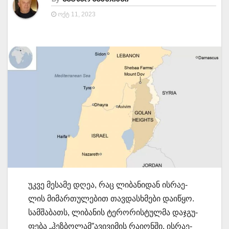
ᲝᲥᲢ 11, 2023
უკვე მე­სა­მე დღეა, რაც ლი­ბა­ნი­დან ის­რა­ე­
ლის მი­მარ­თუ­ლე­ბით თავ­დას­ხმე­ბი და­ი­წყო.
სამ­შა­ბათს, ლი­ბა­ნის ტე­რო­რის­ტულ­მა დაჯ­გუ­
ფე­ბა „ჰეზ­ბო­ლამ”ავი­ვი­მის რა­ი­ონ­ში, ის­რა­ე­