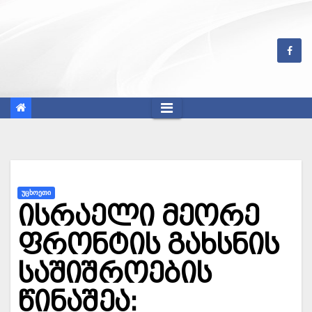
Skip
to
content
ᲣᲪᲮᲝᲔᲗᲘ
ისრაელი მეორე
ფრონტის გახსნის
საშიშროების
წინაშეა: