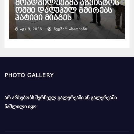
მოადგილეებმა აგვისტოს
ომში დაღუპულ გმირებს
პატივი მიაგეს
ᲐᲒᲕ 8, 2026
ᲜᲣᲒᲖᲐᲠ ᲐᲡᲐᲗᲘᲐᲜᲘ
PHOTO GALLERY
არ არსებობს შერჩეულ გალერეაში ან გალერეაში
წაშლილი იყო