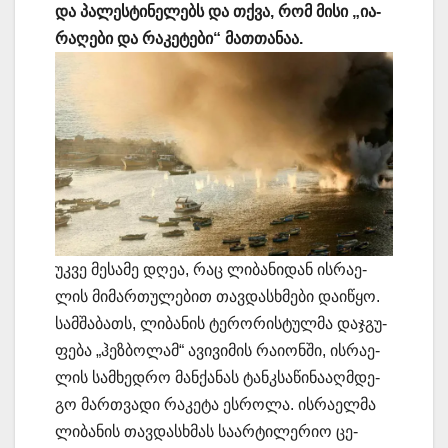
და პა­ლეს­ტი­ნე­ლებს და თქვა, რომ მისი „ია­
რა­ღე­ბი და რა­კე­ტე­ბი“ მათ­თა­ნაა.
უკვე მე­სა­მე დღეა, რაც ლი­ბა­ნი­დან ის­რა­ე­
ლის მი­მარ­თუ­ლე­ბით თავ­დას­ხმე­ბი და­ი­წყო.
სამ­შა­ბათს, ლი­ბა­ნის ტე­რო­რის­ტულ­მა დაჯ­გუ­
ფე­ბა „ჰეზ­ბო­ლამ“ ავი­ვი­მის რა­ი­ონ­ში, ის­რა­ე­
ლის სამ­ხედ­რო მან­ქა­ნას ტანკსა­წი­ნა­აღ­მდე­
გო მარ­თვა­დი რა­კე­ტა ეს­რო­ლა. ის­რა­ელ­მა
ლი­ბა­ნის თავ­დას­ხმას სა­არ­ტი­ლე­რიო ცე­