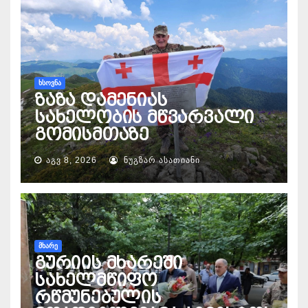
ᲮᲡᲝᲕᲜᲐ
ზაზა დამენიას
სახელობის მწვარვალი
გომისმთაზე
ᲐᲒᲕ 8, 2026
ᲜᲣᲒᲖᲐᲠ ᲐᲡᲐᲗᲘᲐᲜᲘ
ᲛᲮᲐᲠᲔ
გურიის მხარეში
სახელმწიფო
რწმუნებულის