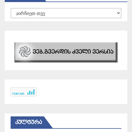
არქივები
ᲙᲣᲚᲢᲣᲠᲐ