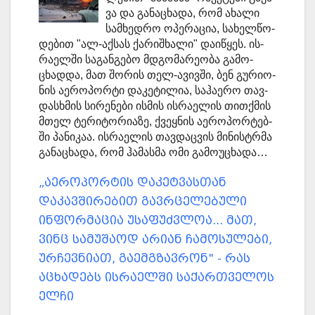
ვა და გა­ნა­ცხა­და, რომ ახა­ლი
სამ­ხედ­რო ოპე­რა­ცია, სა­ხელ­წო­
დე­ბით "ალ-აქ­სას ქა­რიშ­ხა­ლი" და­ი­წყეს. ის­
რა­ელ­ში სა­გან­გე­ბო მდგო­მა­რე­ო­ბა გა­მო­
ცხად­და, მათ შო­რის თელ-ავივ­ში, ბენ გუ­რი­ო­
ნის აე­რო­პორ­ტი და­კე­ტი­ლია, სა­ჰა­ე­რო თავ­
დას­ხმის სი­რე­ნე­ბი ის­მის ის­რა­ე­ლის თით­ქმის
მთელ ტე­რი­ტო­რი­ა­ზე, ქვეყ­ნის აე­რო­პორ­ტებ­
ში პა­ნი­კაა. ის­რა­ე­ლის თავ­დაც­ვის მი­ნის­ტრმა
გა­ნა­ცხა­და, რომ ჰა­მა­სმა ომი გა­მო­უ­ცხა­და…
„აეროპორტის დაკეტვასთან
დაკავშირებით გავრცელებული
ინფორმაცია უსაფუძვლოა... მათ,
ვინც სამუშაოდ არიან ჩამოსულები,
ურჩევნიათ, გაემგზავრონ" - რას
აცხადებს ისრაელში საქართველოს
ელჩი