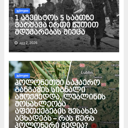
ᲣᲪᲮᲝᲔᲗᲘ
1 აგვისტოს 5 საათზე
ვარშავა ერთი წუთით
მდუმარებას მიეცა
ᲐᲒᲕ 2, 2026
ᲣᲪᲮᲝᲔᲗᲘ
პოლონეთში საჰაერო
განგაშის სიგნალი
ამოქმედდა, ლუბლინის
მოსახლეობა
აფეთქებების შესახებ
აცხადებს – რას წერს
პოლონური მედია?