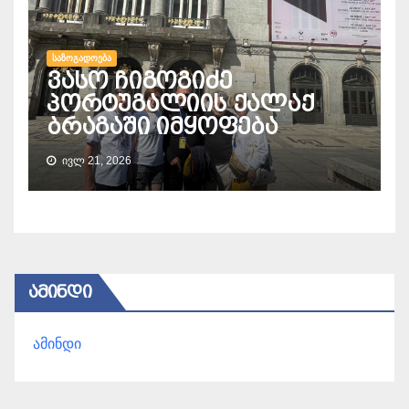
ᲡᲐᲖᲝᲒᲐᲓᲝᲔᲑᲐ
ვასო ჩიგოგიძე
პორტუგალიის ქალაქ
ბრაგაში იმყოფება
ᲘᲕᲚ 21, 2026
ᲐᲛᲘᲜᲓᲘ
ამინდი