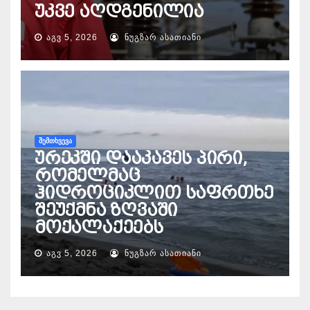
უკვე აღდგენილია
ᲐᲒᲕ 5, 2026
ᲜᲣᲒᲖᲐᲠ ᲐᲡᲐᲗᲘᲐᲜᲘ
ᲨᲔᲛᲗᲮᲕᲔᲕᲐ
ურეკში დააკავეს პირი,
რომელმაც
ჰიდროციკლით საფრთხე
შეუქმნა ზღვაში
მოქალაქეებს
ᲐᲒᲕ 5, 2026
ᲜᲣᲒᲖᲐᲠ ᲐᲡᲐᲗᲘᲐᲜᲘ