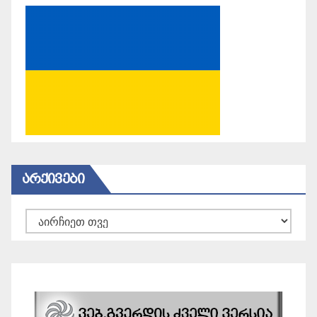
ᲐᲠᲥᲘᲕᲔᲑᲘ
არქივები