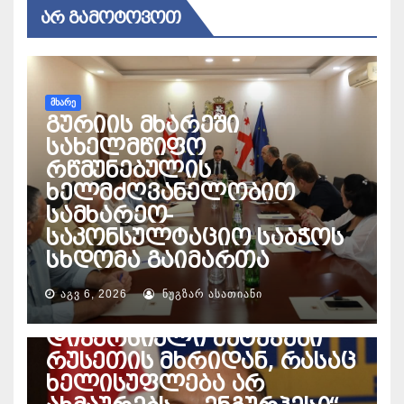
ᲐᲠ ᲒᲐᲛᲝᲢᲝᲕᲝᲗ
ᲛᲮᲐᲠᲔ
გურიის მხარეში
სახელმწიფო
რწმუნებულის
ხელმძღვანელობით
სამხარეო-
საკონსულტაციო საბჭოს
სხდომა გაიმართა
ᲔᲜᲔᲠᲒᲔᲢᲘᲙᲐ
პაატა დავითაია – ეჭვი
ᲐᲒᲕ 6, 2026
ᲜᲣᲒᲖᲐᲠ ᲐᲡᲐᲗᲘᲐᲜᲘ
მაქვს, ხდება
დივერსიული შეტევები
რუსეთის მხრიდან, რასაც
ხელისუფლება არ