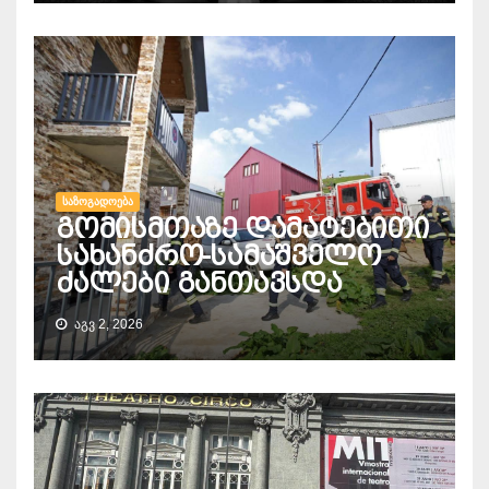
ᲡᲐᲖᲝᲒᲐᲓᲝᲔᲑᲐ
გომისმთაზე დამატებითი
სახანძრო-სამაშველო
ძალები განთავსდა
ᲐᲒᲕ 2, 2026