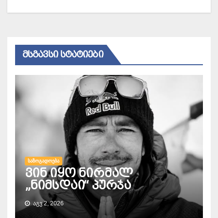
ᲛᲡᲒᲐᲕᲡᲘ ᲡᲢᲐᲢᲘᲔᲑᲘ
ᲡᲐᲖᲝᲒᲐᲓᲝᲔᲑᲐ
ვინ იყო ნირმალ
„ნიმსდაი“ პურჯა
ᲐᲒᲕ 2, 2026