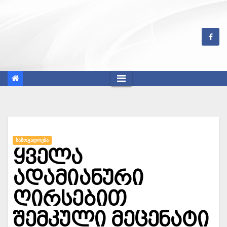
Skip
to
content
ᲡᲐᲖᲝᲒᲐᲓᲝᲔᲑᲐ
ყველა
ადამიანური
ღირსებით
შემკული მეცენატი