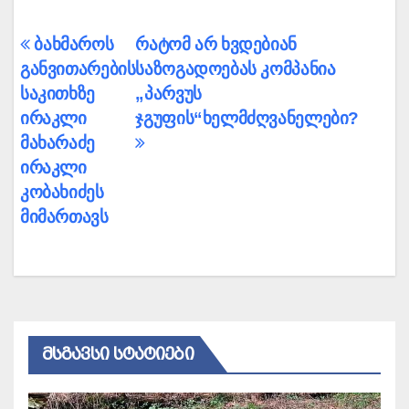
პოსტის
ბახმაროს
რატომ არ ხვდებიან
განვითარების
საზოგადოებას კომპანია
ნავიგაცია
საკითხზე
„პარვუს
ირაკლი
ჯგუფის“ხელმძღვანელები?
მახარაძე
ირაკლი
კობახიძეს
მიმართავს
ᲛᲡᲒᲐᲕᲡᲘ ᲡᲢᲐᲢᲘᲔᲑᲘ