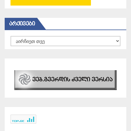
ᲐᲠᲥᲘᲕᲔᲑᲘ
არქივები