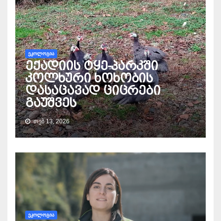
ᲔᲙᲝᲚᲝᲒᲘᲐ
ექადიის ტყე-პარკში
კოლხური ხოხობის
დასაცავად ციცრები
გაუშვეს
ᲗᲔᲑ 13, 2026
ᲔᲙᲝᲚᲝᲒᲘᲐ