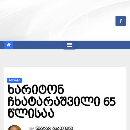
Skip
to
content
ᲡᲞᲝᲠᲢᲘ
ხარიტონ
ჩხატარაშვილი 65
წლისაა
By
ნუგზარ ასათიანი