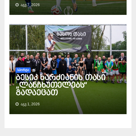
ᲐᲒᲕ 7, 2026
ᲡᲞᲝᲠᲢᲘ
ბესიკ ხარძიანის თასი
„ლანჩხუთელებს“
გადაეცათ
ᲐᲒᲕ 1, 2026