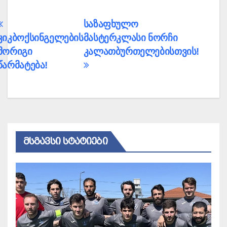
პოსტის
საზაფხულო
კიკბოქსინგელების
მასტერკლასი ნორჩი
ნავიგაცია
მორიგი
კალათბურთელებისთვის!
წარმატება!
ᲛᲡᲒᲐᲕᲡᲘ ᲡᲢᲐᲢᲘᲔᲑᲘ