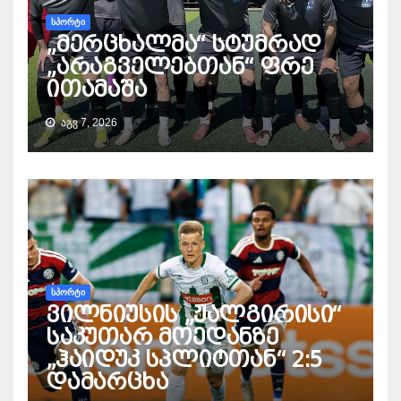
ᲡᲞᲝᲠᲢᲘ
„მერცხალმა“ სტუმრად
„არაგველებთან“ ფრე
ითამაშა
ᲐᲒᲕ 7, 2026
ᲡᲞᲝᲠᲢᲘ
ვილნიუსის „ჟალგირისი“
საკუთარ მოედანზე
„ჰაიდუკ სპლიტთან“ 2:5
დამარცხა