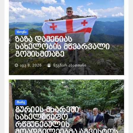
ᲮᲡᲝᲕᲜᲐ
ზაზა დამენიას
სახელობის მწვარვალი
გომისმთაზე
ᲐᲒᲕ 8, 2026
ᲜᲣᲒᲖᲐᲠ ᲐᲡᲐᲗᲘᲐᲜᲘ
ᲛᲮᲐᲠᲔ
გურიის მხარეში
სახელმწიფო
რწმუნებულის
მოადგილეებმა აგვისტოს