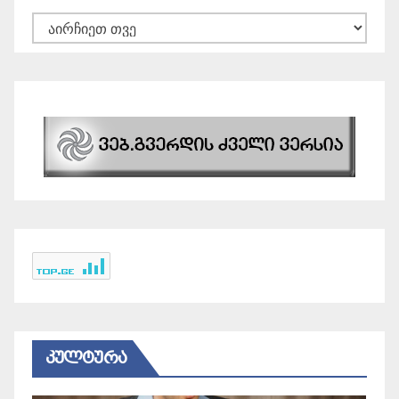
არქივები
ᲙᲣᲚᲢᲣᲠᲐ