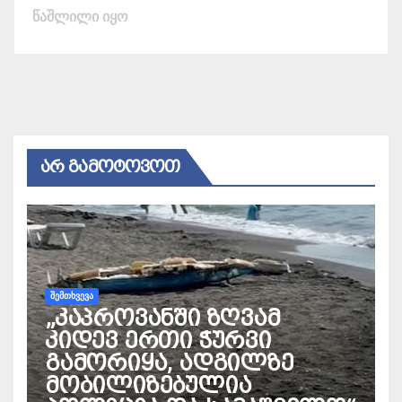
წაშლილი იყო
ᲐᲠ ᲒᲐᲛᲝᲢᲝᲕᲝᲗ
ᲨᲔᲛᲗᲮᲕᲔᲕᲐ
„კაპროვანში ზღვამ
კიდევ ერთი ჭურვი
გამორიყა, ადგილზე
მობილიზებულია