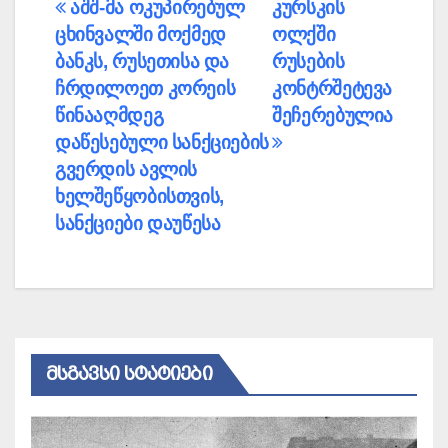
პოსტის
აშშ-მა ოკუპირებულ
კურსკის
ცხინვალში მოქმედ
ოლქში
ნავიგაცია
ბანკს, რუსეთისა და
რუსების
ჩრდილოეთ კორეის
კონტრშეტევა
წინააღმდეგ
შეჩერებულია
დაწესებული სანქციების
გვერდის ავლის
ხელშეწყობისთვის,
სანქციები დაუწესა
ᲛᲡᲒᲐᲕᲡᲘ ᲡᲢᲐᲢᲘᲔᲑᲘ