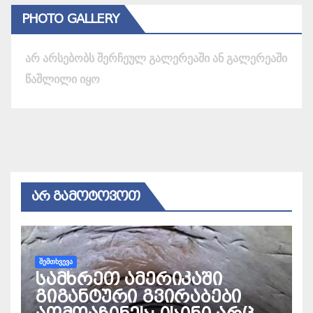
PHOTO GALLERY
არ არსებობს შერჩეულ გალერეაში ან გალერეაში
წაშლილი იყო
ᲐᲠ ᲒᲐᲛᲝᲢᲝᲕᲝᲗ
ᲨᲔᲛᲗᲮᲕᲔᲕᲐ
სამხრეთ ამერიკაში
გიგანტური გვირაბები