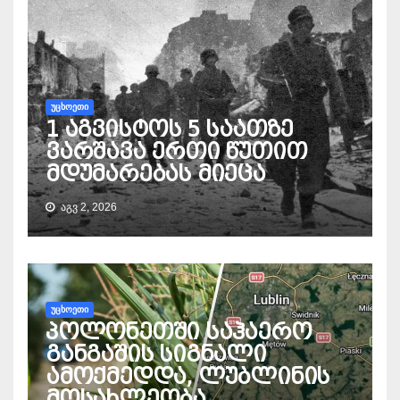
ᲣᲪᲮᲝᲔᲗᲘ
1 აგვისტოს 5 საათზე
ვარშავა ერთი წუთით
მდუმარებას მიეცა
ᲐᲒᲕ 2, 2026
ᲣᲪᲮᲝᲔᲗᲘ
პოლონეთში საჰაერო
განგაშის სიგნალი
ამოქმედდა, ლუბლინის
მოსახლეობა