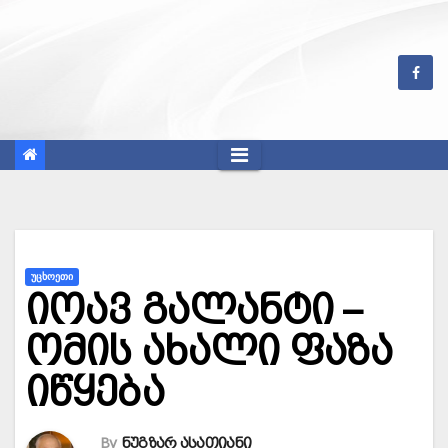
Skip
to
content
ᲣᲪᲮᲝᲔᲗᲘ
იოავ გალანტი –
ომის ახალი ფაზა
იწყება
By
ნუგზარ ასათიანი