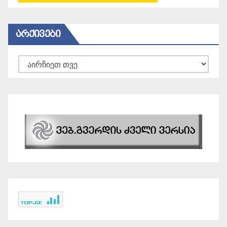
ᲐᲠᲥᲘᲕᲔᲑᲘ
არქივები