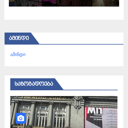
ᲐᲛᲘᲜᲓᲘ
ამინდი
ᲡᲐᲖᲝᲒᲐᲓᲝᲔᲑᲐ