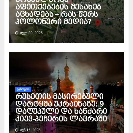
აფეთქებების შესახებ
აცხადებს – რას წერს
პოლონური მედია?
ᲘᲕᲚ 30, 2026
ᲣᲪᲮᲝᲔᲗᲘ
რუსეთის მასირებული
დარტყმა უკრაინაზე: 9
დაღუპული და ხანძარი
კიევ-პეჩერის ლავრაში
ᲘᲕᲜ 15, 2026