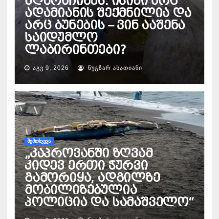
აღმოაჩინეს: ისინი არც
ადამიანის შექმნილია და
არც ბუნების – ვინ ააშენა
საიდუმლო
ლაბირინთები?
ᲐᲒᲕ 9, 2026
ᲜᲣᲒᲖᲐᲠ ᲐᲡᲐᲗᲘᲐᲜᲘ
ᲨᲔᲛᲗᲮᲕᲔᲕᲐ
„კაპროვანში ზღვამ
კიდევ ერთი ჭურვი
გამორიყა, ადგილზე
მობილიზებულია
პოლიცია და სამაშველო“