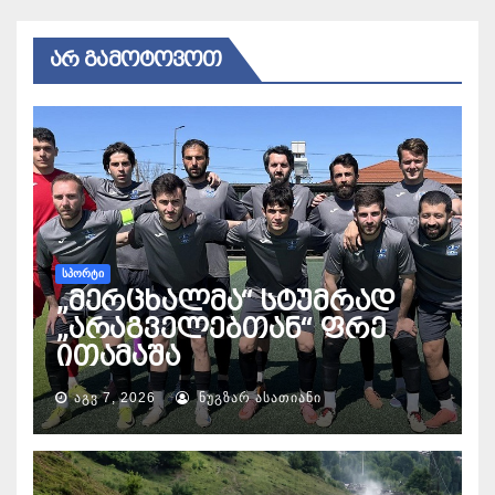
ᲐᲠ ᲒᲐᲛᲝᲢᲝᲕᲝᲗ
ᲡᲞᲝᲠᲢᲘ
„მერცხალმა“ სტუმრად
„არაგველებთან“ ფრე
ითამაშა
ᲐᲒᲕ 7, 2026
ᲜᲣᲒᲖᲐᲠ ᲐᲡᲐᲗᲘᲐᲜᲘ