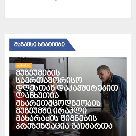
ᲛᲡᲒᲐᲕᲡᲘ ᲡᲢᲐᲢᲘᲔᲑᲘ
ᲘᲡᲢᲝᲠᲘᲐ
მუზეუმების
საერთაშორისო
დღესთან დაკავშირებით
ლანხუთია
მხარეთმცოდნეობის
მუზეუმში ირაკლი
მახარაძის წიგნების
პრეზენტაცია გაიმართა