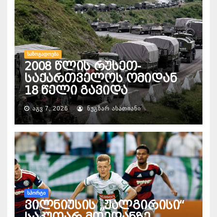
ᲡᲐᲖᲝᲒᲐᲓᲝᲔᲑᲐ
2008 წლის რუსეთ-
საქართველოს ომიდან
18 წელი გავიდა
ᲐᲒᲕ 7, 2026
ᲜᲣᲒᲖᲐᲠ ᲐᲡᲐᲗᲘᲐᲜᲘ
ᲡᲞᲝᲠᲢᲘ
ვილნიუსის „ჟალგირისი“