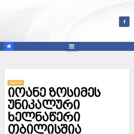
Skip
to
content
ᲘᲡᲢᲝᲠᲘᲐ
იოანე ზოსიმეს
უნიკალური
ხელნაწერი
თბილისშია