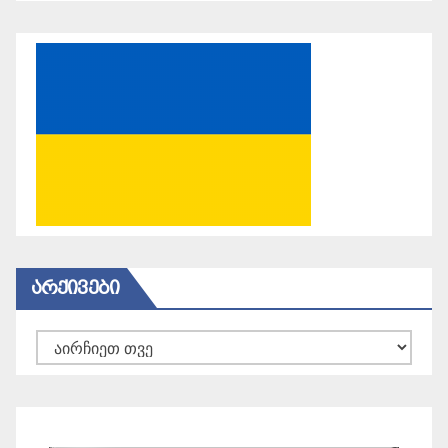
ᲐᲠᲥᲘᲕᲔᲑᲘ
არქივები