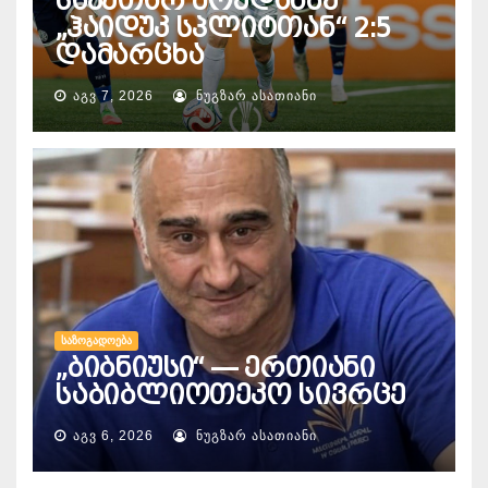
საკუთარ მოედანზე
„ჰაიდუკ სპლიტთან“ 2:5
დამარცხა
ᲐᲒᲕ 7, 2026
ᲜᲣᲒᲖᲐᲠ ᲐᲡᲐᲗᲘᲐᲜᲘ
ᲡᲐᲖᲝᲒᲐᲓᲝᲔᲑᲐ
„ბიბნიუსი“ — ერთიანი
საბიბლიოთეკო სივრცე
ᲐᲒᲕ 6, 2026
ᲜᲣᲒᲖᲐᲠ ᲐᲡᲐᲗᲘᲐᲜᲘ