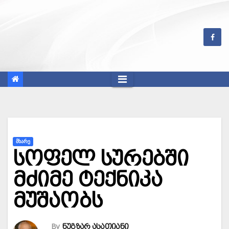
Skip
to
content
ᲛᲮᲐᲠᲔ
სოფელ სურებში
მძიმე ტექნიკა
მუშაობს
By
ნუგზარ ასათიანი