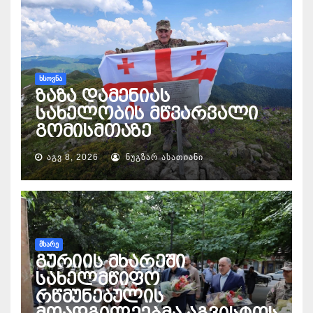
ᲮᲡᲝᲕᲜᲐ
ზაზა დამენიას
სახელობის მწვარვალი
გომისმთაზე
ᲐᲒᲕ 8, 2026
ᲜᲣᲒᲖᲐᲠ ᲐᲡᲐᲗᲘᲐᲜᲘ
ᲛᲮᲐᲠᲔ
გურიის მხარეში
სახელმწიფო
რწმუნებულის