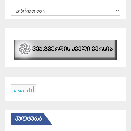
არქივები
ᲙᲣᲚᲢᲣᲠᲐ