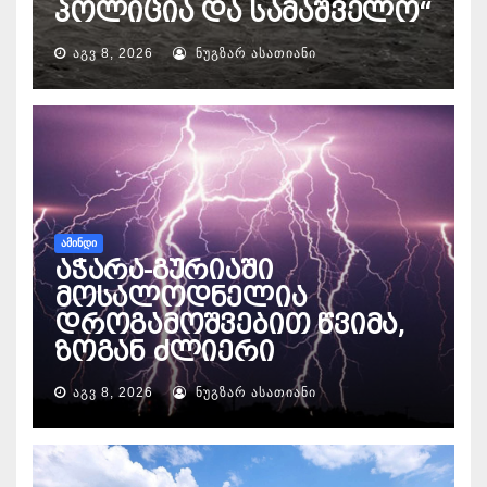
პოლიცია და სამაშველო“
ᲐᲒᲕ 8, 2026
ᲜᲣᲒᲖᲐᲠ ᲐᲡᲐᲗᲘᲐᲜᲘ
ᲐᲛᲘᲜᲓᲘ
აჭარა-გურიაში
მოსალოდნელია
დროგამოშვებით წვიმა,
ზოგან ძლიერი
ᲐᲒᲕ 8, 2026
ᲜᲣᲒᲖᲐᲠ ᲐᲡᲐᲗᲘᲐᲜᲘ