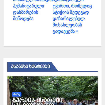
ჰუმანიტარული
ტვირთი, რომელიც
დახმარების
სტიქიის შედეგად
მიწოდება
დაზარალებულ
მოსახლეობას
გადაეცემა
ᲛᲡᲒᲐᲕᲡᲘ ᲡᲢᲐᲢᲘᲔᲑᲘ
ᲛᲮᲐᲠᲔ
გურიის მხარეში