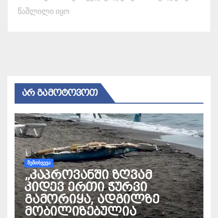
წაშლილი იყო
ᲐᲠ ᲒᲐᲛᲝᲢᲝᲕᲝᲗ
ᲨᲔᲛᲗᲮᲕᲔᲕᲐ
„კაპროვანში ზღვამ
კიდევ ერთი ჭურვი
გამორიყა, ადგილზე
მობილიზებულია