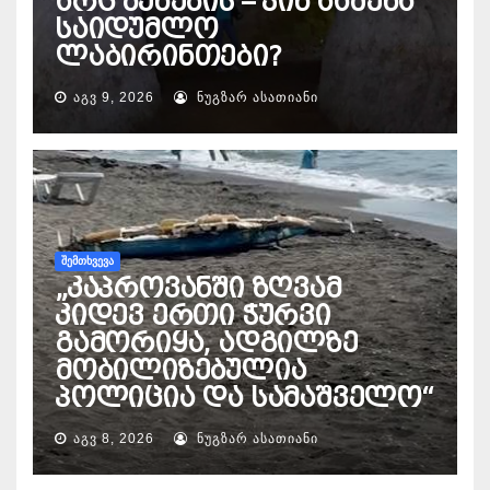
არც ბუნების – ვინ ააშენა
საიდუმლო
ლაბირინთები?
ᲐᲒᲕ 9, 2026
ᲜᲣᲒᲖᲐᲠ ᲐᲡᲐᲗᲘᲐᲜᲘ
ᲨᲔᲛᲗᲮᲕᲔᲕᲐ
„კაპროვანში ზღვამ
კიდევ ერთი ჭურვი
გამორიყა, ადგილზე
მობილიზებულია
პოლიცია და სამაშველო“
ᲐᲒᲕ 8, 2026
ᲜᲣᲒᲖᲐᲠ ᲐᲡᲐᲗᲘᲐᲜᲘ