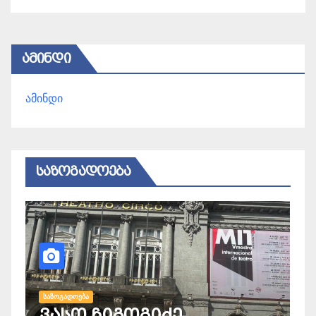
ᲐᲛᲘᲜᲓᲘ
ამინდი
ᲡᲐᲖᲝᲒᲐᲓᲝᲔᲑᲐ
ᲡᲐᲖᲝᲒᲐᲓᲝᲔᲑᲐ