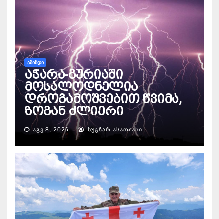
ᲐᲛᲘᲜᲓᲘ
აჭარა-გურიაში
მოსალოდნელია
დროგამოშვებით წვიმა,
ზოგან ძლიერი
ᲐᲒᲕ 8, 2026
ᲜᲣᲒᲖᲐᲠ ᲐᲡᲐᲗᲘᲐᲜᲘ