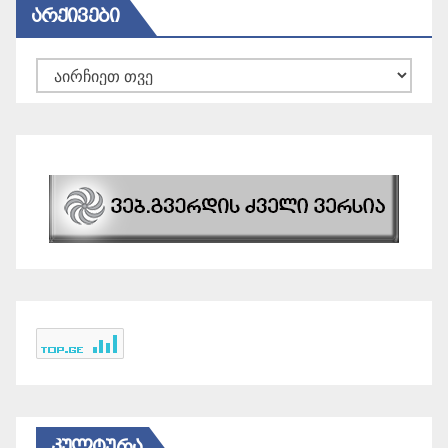
ᲐᲠᲥᲘᲕᲔᲑᲘ
არქივები
ᲙᲣᲚᲢᲣᲠᲐ