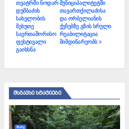
თეატრში ნოდარ
მუნიციპალიტეტში
ნავიგაცია
დუმბაძის
თავართქილაძისა
სახელობის
და ორბელიანის
მეხუთე
ქუჩებზე გზის სრული
საერთაშორისო
რეაბილიტაცია
ფესტივალი
მიმდინარეობს
გაიხსნა
ᲛᲡᲒᲐᲕᲡᲘ ᲡᲢᲐᲢᲘᲔᲑᲘ
ᲛᲮᲐᲠᲔ