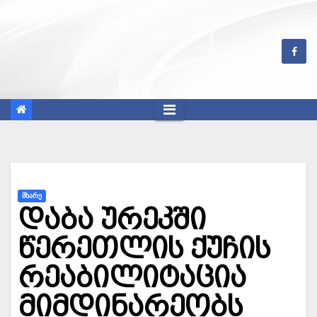
Skip
to
content
ᲛᲮᲐᲠᲔ
დაბა ურეკში
წერეთლის ქუჩის
რეაბილიტაცია
მიმდინარეობს