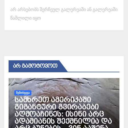
არ არსებობს შერჩეულ გალერეაში ან გალერეაში
წაშლილი იყო
ᲐᲠ ᲒᲐᲛᲝᲢᲝᲕᲝᲗ
ᲨᲔᲛᲗᲮᲕᲔᲕᲐ
სამხრეთ ამერიკაში
გიგანტური გვირაბები
აღმოაჩინეს: ისინი არც
ადამიანის შექმნილია და