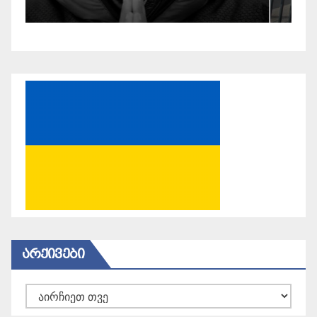
ᲐᲠᲥᲘᲕᲔᲑᲘ
არქივები