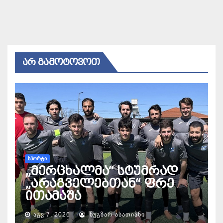
ᲐᲠ ᲒᲐᲛᲝᲢᲝᲕᲝᲗ
ᲡᲞᲝᲠᲢᲘ
„მერცხალმა“ სტუმრად
„არაგველებთან“ ფრე
ითამაშა
ᲐᲒᲕ 7, 2026
ᲜᲣᲒᲖᲐᲠ ᲐᲡᲐᲗᲘᲐᲜᲘ