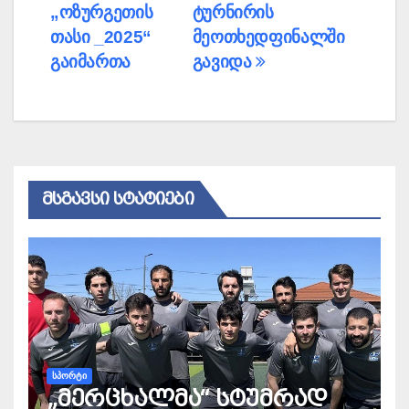
„ოზურგეთის
ტურნირის
თასი _2025“
მეოთხედფინალში
გაიმართა
გავიდა
ᲛᲡᲒᲐᲕᲡᲘ ᲡᲢᲐᲢᲘᲔᲑᲘ
ᲡᲞᲝᲠᲢᲘ
„მერცხალმა“ სტუმრად