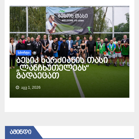
ᲡᲞᲝᲠᲢᲘ
ბესიკ ხარძიანის თასი
„ლანჩხუთელებს“
გადაეცათ
ᲐᲒᲕ 1, 2026
ᲐᲛᲘᲜᲓᲘ