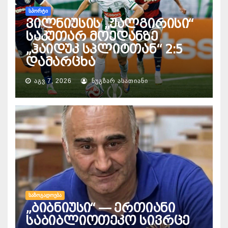
ᲡᲞᲝᲠᲢᲘ
ვილნიუსის „ჟალგირისი“
საკუთარ მოედანზე
„ჰაიდუკ სპლიტთან“ 2:5
დამარცხა
ᲐᲒᲕ 7, 2026
ᲜᲣᲒᲖᲐᲠ ᲐᲡᲐᲗᲘᲐᲜᲘ
ᲡᲐᲖᲝᲒᲐᲓᲝᲔᲑᲐ
„ბიბნიუსი“ — ერთიანი
საბიბლიოთეკო სივრცე