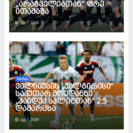
„არაგველებთან“ ფრე
ითამაშა
ᲐᲒᲕ 7, 2026
ᲡᲞᲝᲠᲢᲘ
ვილნიუსის „ჟალგირისი“
საკუთარ მოედანზე
„ჰაიდუკ სპლიტთან“ 2:5
დამარცხა
ᲐᲒᲕ 7, 2026