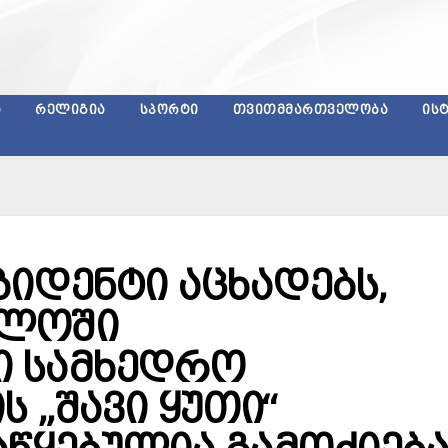
Ა
ᲠᲔᲚᲘᲒᲘᲐ
ᲡᲞᲝᲠᲢᲘ
ᲗᲕᲘᲗᲛᲛᲐᲠᲗᲕᲔᲚᲝᲑᲐ
ᲘᲡ
იდენტი აცხადებს,
ელოში
 სამხედრო
 „შავი ყუთი“