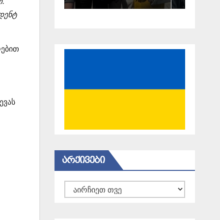
თ.
დენტ
ოებით
ევას
ᲐᲠᲥᲘᲕᲔᲑᲘ
არქივები