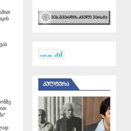
ღამით
აცის
ვას
ᲙᲣᲚᲢᲣᲠᲐ
ფონზე
ჩით.
მა“
ილად